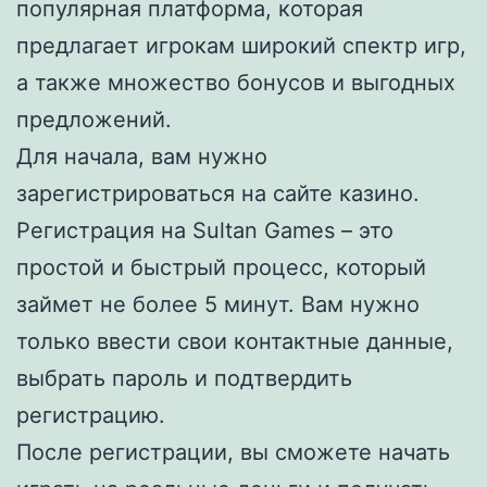
популярная платформа, которая
предлагает игрокам широкий спектр игр,
а также множество бонусов и выгодных
предложений.
Для начала, вам нужно
зарегистрироваться на сайте казино.
Регистрация на Sultan Games – это
простой и быстрый процесс, который
займет не более 5 минут. Вам нужно
только ввести свои контактные данные,
выбрать пароль и подтвердить
регистрацию.
После регистрации, вы сможете начать