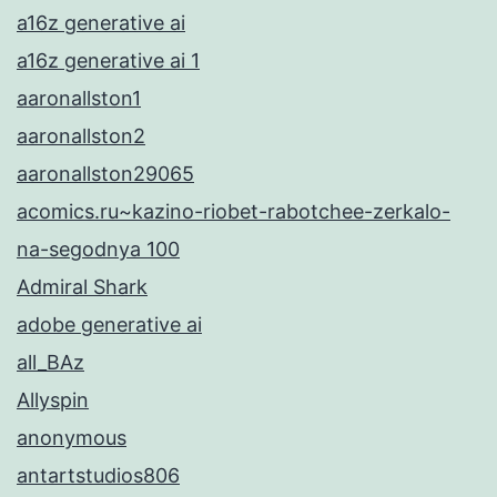
a16z generative ai
a16z generative ai 1
aaronallston1
aaronallston2
aaronallston29065
acomics.ru~kazino-riobet-rabotchee-zerkalo-
na-segodnya 100
Admiral Shark
adobe generative ai
all_BAz
Allyspin
anonymous
antartstudios806