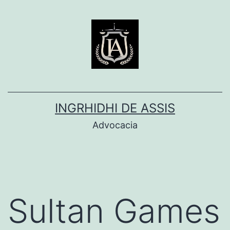
Pular
para
o
conteúdo
INGRHIDHI DE ASSIS
Advocacia
Sultan Games