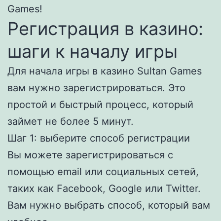
Games!
Регистрация в казино:
шаги к началу игры
Для начала игры в казино Sultan Games
вам нужно зарегистрироваться. Это
простой и быстрый процесс, который
займет не более 5 минут.
Шаг 1: выберите способ регистрации
Вы можете зарегистрироваться с
помощью email или социальных сетей,
таких как Facebook, Google или Twitter.
Вам нужно выбрать способ, который вам