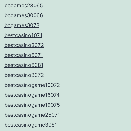
bcgames28065
bcgames30066
bcgames3078
bestcasino1071
bestcasino3072
bestcasino6071
bestcasino6081
bestcasino8072
bestcasinogame10072
bestcasinogame16074
bestcasinogame19075
bestcasinogame25071
bestcasinogame3081