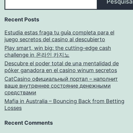
Pesquisa
Recent Posts
Estudia estas fraga tu guía completa para el
juego secretos del casino al descubierto
Play smart, win big: the cutting-edge cash
challenge in 온라인 카지노
Descubre el poder total de una mentalidad de
póker ganadora en el casino winum secretos
CatCasino официальный портал – наполнит
ваше внутреннее состояние денежными
средствами
Mafia in Australia – Bouncing Back from Betting
Losses
Recent Comments