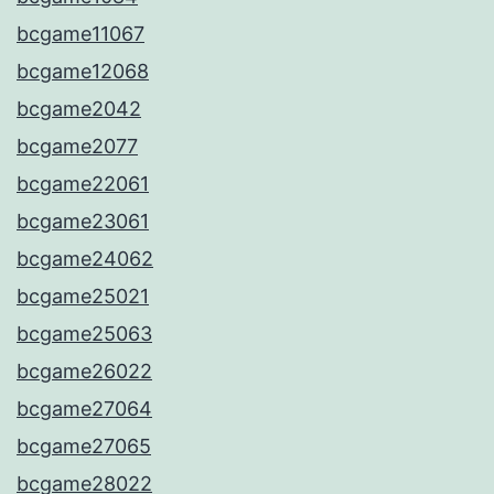
bcgame11067
bcgame12068
bcgame2042
bcgame2077
bcgame22061
bcgame23061
bcgame24062
bcgame25021
bcgame25063
bcgame26022
bcgame27064
bcgame27065
bcgame28022