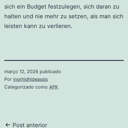
sich ein Budget festzulegen, sich daran zu
halten und nie mehr zu setzen, als man sich
leisten kann zu verlieren.
março 12, 2026
publicado
Por
ingrhidhideassis
Categorizado como
APK
Navegação
Post anterior