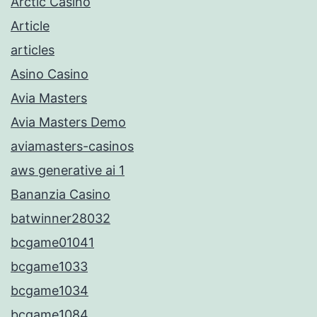
Arctic Casino
Article
articles
Asino Casino
Avia Masters
Avia Masters Demo
aviamasters-casinos
aws generative ai 1
Bananzia Casino
batwinner28032
bcgame01041
bcgame1033
bcgame1034
bcgame1084