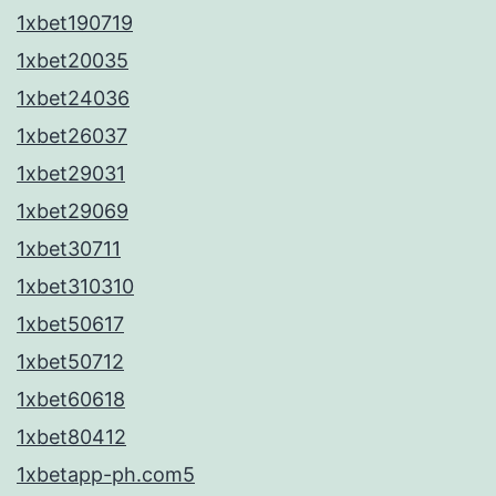
1xbet190719
1xbet20035
1xbet24036
1xbet26037
1xbet29031
1xbet29069
1xbet30711
1xbet310310
1xbet50617
1xbet50712
1xbet60618
1xbet80412
1xbetapp-ph.com5