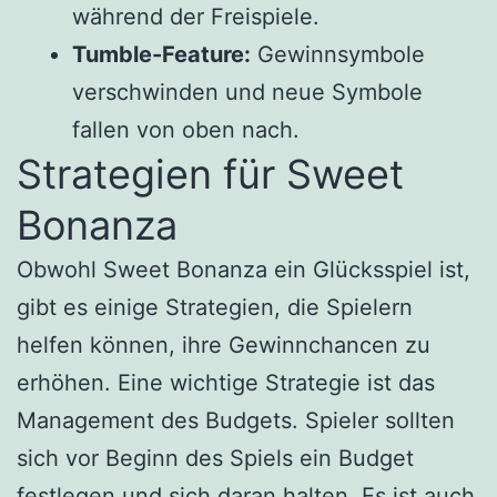
während der Freispiele.
Tumble-Feature:
Gewinnsymbole
verschwinden und neue Symbole
fallen von oben nach.
Strategien für Sweet
Bonanza
Obwohl Sweet Bonanza ein Glücksspiel ist,
gibt es einige Strategien, die Spielern
helfen können, ihre Gewinnchancen zu
erhöhen. Eine wichtige Strategie ist das
Management des Budgets. Spieler sollten
sich vor Beginn des Spiels ein Budget
festlegen und sich daran halten. Es ist auch