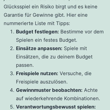
Glücksspiel ein Risiko birgt und es keine
Garantie für Gewinne gibt. Hier eine
nummerierte Liste mit Tipps:
Budget festlegen:
Bestimme vor dem
Spielen ein festes Budget.
Einsätze anpassen:
Spiele mit
Einsätzen, die zu deinem Budget
passen.
Freispiele nutzen:
Versuche, die
Freispiele auszulösen.
Gewinnmuster beobachten:
Achte
auf wiederkehrende Kombinationen.
Verantwortungsbewusst spielen: