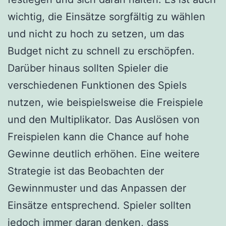
wichtig, die Einsätze sorgfältig zu wählen
und nicht zu hoch zu setzen, um das
Budget nicht zu schnell zu erschöpfen.
Darüber hinaus sollten Spieler die
verschiedenen Funktionen des Spiels
nutzen, wie beispielsweise die Freispiele
und den Multiplikator. Das Auslösen von
Freispielen kann die Chance auf hohe
Gewinne deutlich erhöhen. Eine weitere
Strategie ist das Beobachten der
Gewinnmuster und das Anpassen der
Einsätze entsprechend. Spieler sollten
jedoch immer daran denken, dass