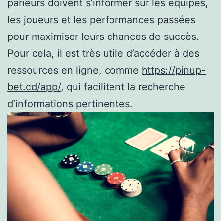
parieurs doivent s’informer sur les équipes,
les joueurs et les performances passées
pour maximiser leurs chances de succès.
Pour cela, il est très utile d’accéder à des
ressources en ligne, comme
https://pinup-
bet.cd/app/
, qui facilitent la recherche
d’informations pertinentes.