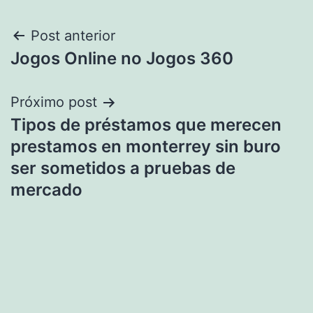
Navegação
Post anterior
Jogos Online no Jogos 360
de
Post
Próximo post
Tipos de préstamos que merecen
prestamos en monterrey sin buro
ser sometidos a pruebas de
mercado