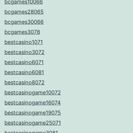
bcgames10066
bcgames28065
bcgames30066
bcgames3078
bestcasino1071
bestcasino3072
bestcasino6071
bestcasino6081
bestcasino8072
bestcasinogame10072
bestcasinogame16074
bestcasinogame19075
bestcasinogame25071
bestcasinogame3081