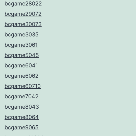
bcgame28022
bcgame29072
bcgame30073
bcgame3035
bcgame3061
bcgame5045
bcgame6041
bcgame6062
bcgame60710
bcgame7042
bcgame8043
bcgame8064
bcgame9065