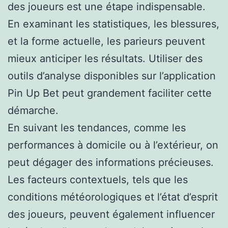
des joueurs est une étape indispensable.
En examinant les statistiques, les blessures,
et la forme actuelle, les parieurs peuvent
mieux anticiper les résultats. Utiliser des
outils d’analyse disponibles sur l’application
Pin Up Bet peut grandement faciliter cette
démarche.
En suivant les tendances, comme les
performances à domicile ou à l’extérieur, on
peut dégager des informations précieuses.
Les facteurs contextuels, tels que les
conditions météorologiques et l’état d’esprit
des joueurs, peuvent également influencer