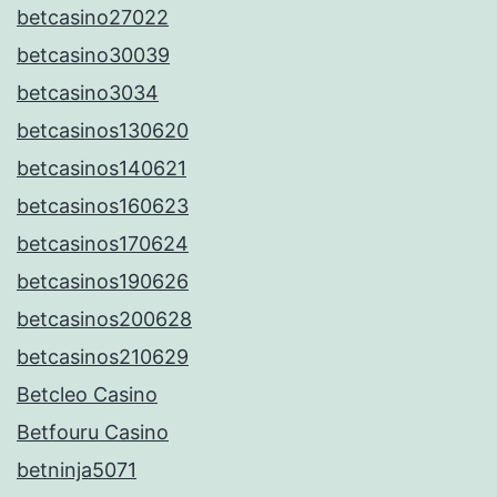
betcasino27022
betcasino30039
betcasino3034
betcasinos130620
betcasinos140621
betcasinos160623
betcasinos170624
betcasinos190626
betcasinos200628
betcasinos210629
Betcleo Casino
Betfouru Casino
betninja5071