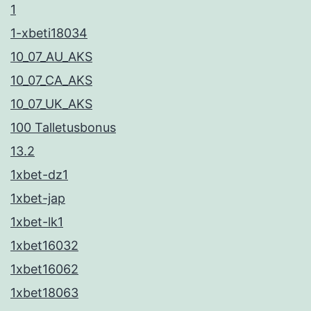
1
1-xbeti18034
10_07_AU_AKS
10_07_CA_AKS
10_07_UK_AKS
100 Talletusbonus
13.2
1xbet-dz1
1xbet-jap
1xbet-lk1
1xbet16032
1xbet16062
1xbet18063