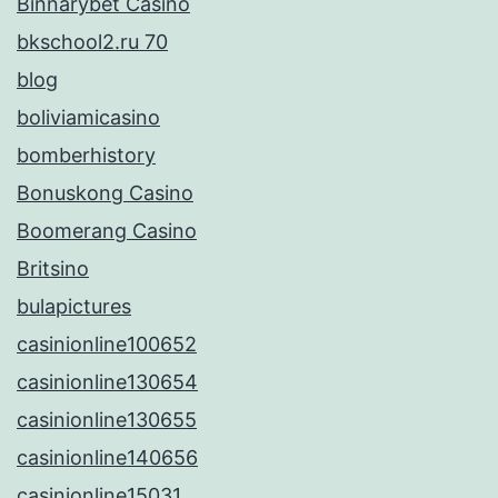
Binnarybet Casino
bkschool2.ru 70
blog
boliviamicasino
bomberhistory
Bonuskong Casino
Boomerang Casino
Britsino
bulapictures
casinionline100652
casinionline130654
casinionline130655
casinionline140656
casinionline15031