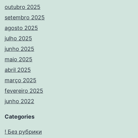
outubro 2025
setembro 2025
agosto 2025
julho 2025
junho 2025
maio 2025
abril 2025
março 2025
fevereiro 2025
junho 2022
Categories
! Без рубрики