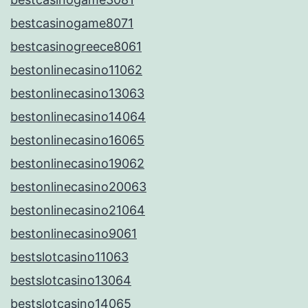
bestcasinogame8071
bestcasinogreece8061
bestonlinecasino11062
bestonlinecasino13063
bestonlinecasino14064
bestonlinecasino16065
bestonlinecasino19062
bestonlinecasino20063
bestonlinecasino21064
bestonlinecasino9061
bestslotcasino11063
bestslotcasino13064
bestslotcasino14065