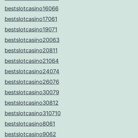
bestslotcasino16066
bestslotcasino17061
bestslotcasino19071
bestslotcasino20063
bestslotcasino20811
bestslotcasino21064
bestslotcasino24074
bestslotcasino26076
bestslotcasino30079
bestslotcasino30812
bestslotcasino310710
bestslotcasino8061
bestslotcasino9062