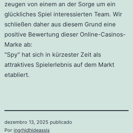
zeugen von einem an der Sorge um ein
glückliches Spiel interessierten Team. Wir
schließen daher aus diesem Grund eine
positive Bewertung dieser Online-Casinos-
Marke ab:
"Spy" hat sich in kürzester Zeit als
attraktives Spielerlebnis auf dem Markt
etabliert.
dezembro 13, 2025
publicado
Por
ingrhidhideassis