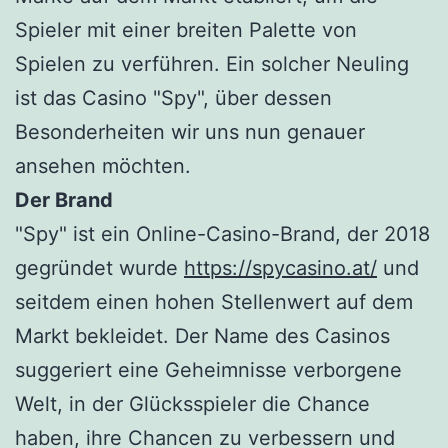
Spieler mit einer breiten Palette von
Spielen zu verführen. Ein solcher Neuling
ist das Casino "Spy", über dessen
Besonderheiten wir uns nun genauer
ansehen möchten.
Der Brand
"Spy" ist ein Online-Casino-Brand, der 2018
gegründet wurde
https://spycasino.at/
und
seitdem einen hohen Stellenwert auf dem
Markt bekleidet. Der Name des Casinos
suggeriert eine Geheimnisse verborgene
Welt, in der Glücksspieler die Chance
haben, ihre Chancen zu verbessern und