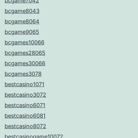
bcgame7042
bcgame8043
bcgame8064
bcgame9065
bcgames10066
bcgames28065
bcgames30066
bcgames3078
bestcasino1071
bestcasino3072
bestcasino6071
bestcasino6081
bestcasino8072
bestcasinogame10072