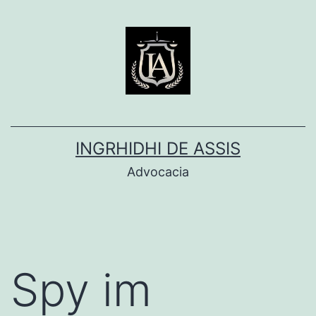
Pular
para
o
conteúdo
INGRHIDHI DE ASSIS
Advocacia
Spy im