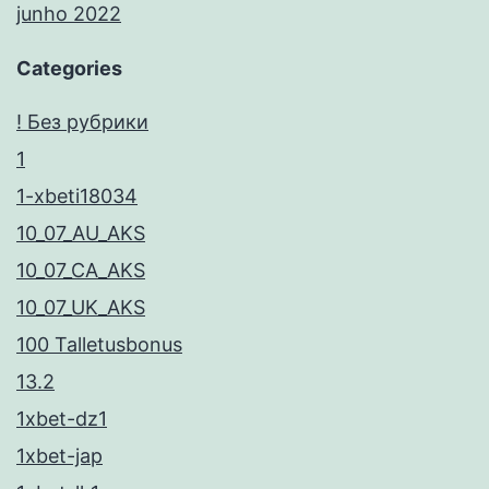
junho 2022
Categories
! Без рубрики
1
1-xbeti18034
10_07_AU_AKS
10_07_CA_AKS
10_07_UK_AKS
100 Talletusbonus
13.2
1xbet-dz1
1xbet-jap