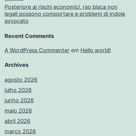
Posteriore ai rischi economici, rso bisca non
legali possono comportare e problemi di indole
avvocato
Recent Comments
A WordPress Commenter
em
Hello world!
Archives
agosto 2026
julho 2026
junho 2026
maio 2026
abril 2026
março 2026