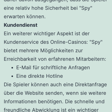
eine relativ hohe Sicherheit bei "Spy"
erwarten können.
Kundendienst
Ein weiterer wichtiger Aspekt ist der
Kundenservice des Online-Casinos: "Spy"
bietet mehrere Möglichkeiten zur
Erreichbarkeit von erfahrenen Mitarbeitern:
E-Mail für schriftliche Anfragen
Eine direkte Hotline
Die Spieler können auch eine Direktanfrage
über die Website senden, wenn sie weitere
Informationen benötigen. Die schnelle und
freundliche Abwicklung ist ein wichtiger