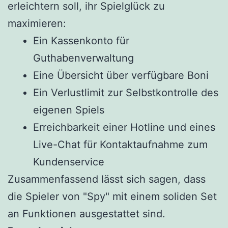
erleichtern soll, ihr Spielglück zu
maximieren:
Ein Kassenkonto für
Guthabenverwaltung
Eine Übersicht über verfügbare Boni
Ein Verlustlimit zur Selbstkontrolle des
eigenen Spiels
Erreichbarkeit einer Hotline und eines
Live-Chat für Kontaktaufnahme zum
Kundenservice
Zusammenfassend lässt sich sagen, dass
die Spieler von "Spy" mit einem soliden Set
an Funktionen ausgestattet sind.