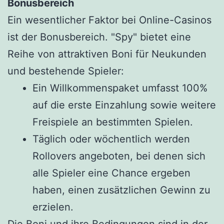
Bonusbereich
Ein wesentlicher Faktor bei Online-Casinos
ist der Bonusbereich. "Spy" bietet eine
Reihe von attraktiven Boni für Neukunden
und bestehende Spieler:
Ein Willkommenspaket umfasst 100%
auf die erste Einzahlung sowie weitere
Freispiele an bestimmten Spielen.
Täglich oder wöchentlich werden
Rollovers angeboten, bei denen sich
alle Spieler eine Chance ergeben
haben, einen zusätzlichen Gewinn zu
erzielen.
Die Boni und ihre Bedingungen sind in der