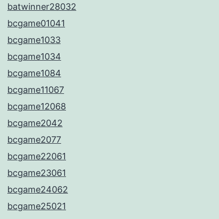
batwinner28032
bcgame01041
bcgame1033
bcgame1034
bcgame1084
bcgame11067
bcgame12068
bcgame2042
bcgame2077
bcgame22061
bcgame23061
bcgame24062
bcgame25021