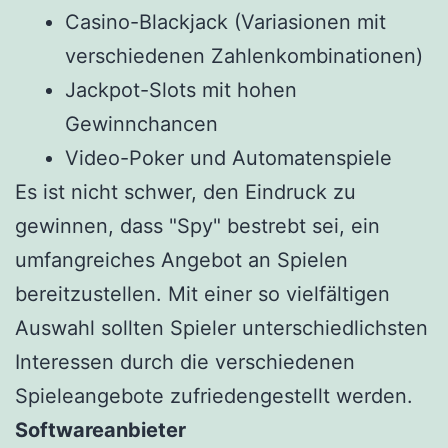
Casino-Blackjack (Variasionen mit
verschiedenen Zahlenkombinationen)
Jackpot-Slots mit hohen
Gewinnchancen
Video-Poker und Automatenspiele
Es ist nicht schwer, den Eindruck zu
gewinnen, dass "Spy" bestrebt sei, ein
umfangreiches Angebot an Spielen
bereitzustellen. Mit einer so vielfältigen
Auswahl sollten Spieler unterschiedlichsten
Interessen durch die verschiedenen
Spieleangebote zufriedengestellt werden.
Softwareanbieter