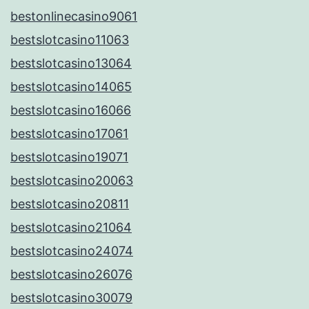
bestonlinecasino9061
bestslotcasino11063
bestslotcasino13064
bestslotcasino14065
bestslotcasino16066
bestslotcasino17061
bestslotcasino19071
bestslotcasino20063
bestslotcasino20811
bestslotcasino21064
bestslotcasino24074
bestslotcasino26076
bestslotcasino30079