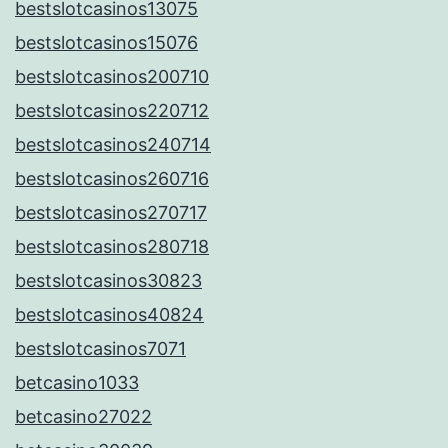
bestslotcasinos13075
bestslotcasinos15076
bestslotcasinos200710
bestslotcasinos220712
bestslotcasinos240714
bestslotcasinos260716
bestslotcasinos270717
bestslotcasinos280718
bestslotcasinos30823
bestslotcasinos40824
bestslotcasinos7071
betcasino1033
betcasino27022