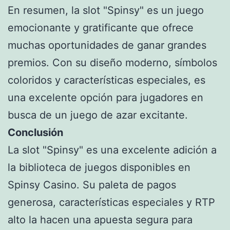
En resumen, la slot "Spinsy" es un juego
emocionante y gratificante que ofrece
muchas oportunidades de ganar grandes
premios. Con su diseño moderno, símbolos
coloridos y características especiales, es
una excelente opción para jugadores en
busca de un juego de azar excitante.
Conclusión
La slot "Spinsy" es una excelente adición a
la biblioteca de juegos disponibles en
Spinsy Casino. Su paleta de pagos
generosa, características especiales y RTP
alto la hacen una apuesta segura para