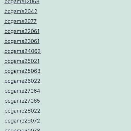
bcgame12068
bcgame2042
bcgame2077
bcgame22061
bcgame23061
bcgame24062
bcgame25021
bcgame25063
bcgame26022
bcgame27064
bcgame27065
bcgame28022
bcgame29072
bcgame30073