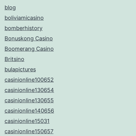
blog
boliviamicasino
bomberhistory
Bonuskong Casino
Boomerang Casino
Britsino
bulapictures
casinionline100652
casinionline130654
casinionline130655
casinionline140656
casinionline15031
casinionline150657