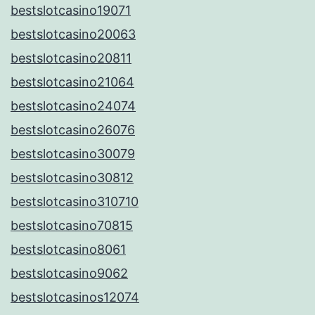
bestslotcasino19071
bestslotcasino20063
bestslotcasino20811
bestslotcasino21064
bestslotcasino24074
bestslotcasino26076
bestslotcasino30079
bestslotcasino30812
bestslotcasino310710
bestslotcasino70815
bestslotcasino8061
bestslotcasino9062
bestslotcasinos12074