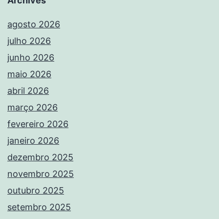
Archives
agosto 2026
julho 2026
junho 2026
maio 2026
abril 2026
março 2026
fevereiro 2026
janeiro 2026
dezembro 2025
novembro 2025
outubro 2025
setembro 2025