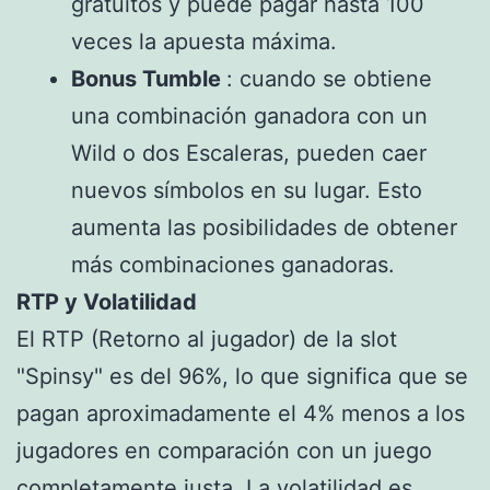
gratuitos y puede pagar hasta 100
veces la apuesta máxima.
Bonus Tumble
: cuando se obtiene
una combinación ganadora con un
Wild o dos Escaleras, pueden caer
nuevos símbolos en su lugar. Esto
aumenta las posibilidades de obtener
más combinaciones ganadoras.
RTP y Volatilidad
El RTP (Retorno al jugador) de la slot
"Spinsy" es del 96%, lo que significa que se
pagan aproximadamente el 4% menos a los
jugadores en comparación con un juego
completamente justa. La volatilidad es