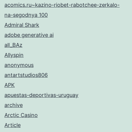
acomics.ru~kazino-riobet-rabotchee-zerkalo-
na-segodnya 100
Admiral Shark
adobe generative ai
all_BAz
Allyspin
anonymous
antartstudios806
APK
apuestas-deportivas-uruguay
archive
Arctic Casino
Article