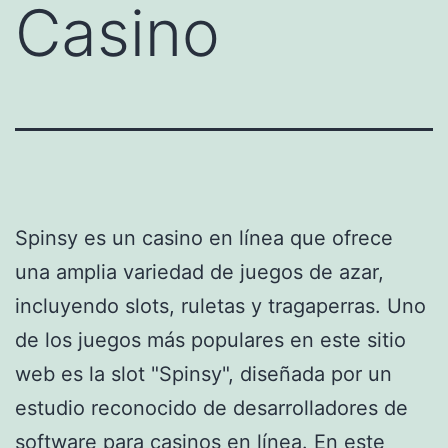
Casino
Spinsy es un casino en línea que ofrece
una amplia variedad de juegos de azar,
incluyendo slots, ruletas y tragaperras. Uno
de los juegos más populares en este sitio
web es la slot "Spinsy", diseñada por un
estudio reconocido de desarrolladores de
software para casinos en línea. En este