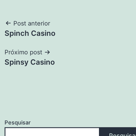
Navegação
Post anterior
Spinch Casino
de
Post
Próximo post
Spinsy Casino
Pesquisar
Pesquisa