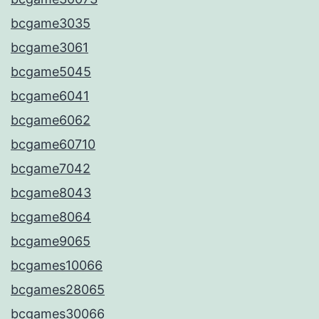
bcgame3035
bcgame3061
bcgame5045
bcgame6041
bcgame6062
bcgame60710
bcgame7042
bcgame8043
bcgame8064
bcgame9065
bcgames10066
bcgames28065
bcgames30066