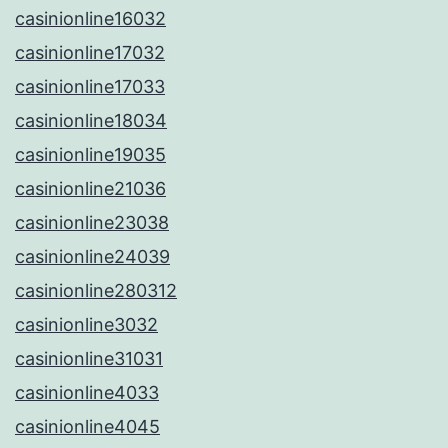
casinionline16032
casinionline17032
casinionline17033
casinionline18034
casinionline19035
casinionline21036
casinionline23038
casinionline24039
casinionline280312
casinionline3032
casinionline31031
casinionline4033
casinionline4045