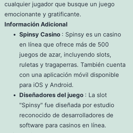
cualquier jugador que busque un juego
emocionante y gratificante.
Información Adicional
Spinsy Casino
: Spinsy es un casino
en línea que ofrece más de 500
juegos de azar, incluyendo slots,
ruletas y tragaperras. También cuenta
con una aplicación móvil disponible
para iOS y Android.
Diseñadores del juego
: La slot
"Spinsy" fue diseñada por estudio
reconocido de desarrolladores de
software para casinos en línea.