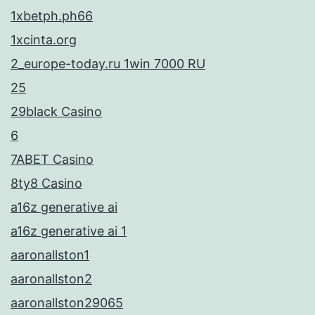
1xbetph.ph66
1xcinta.org
2_europe-today.ru 1win 7000 RU
25
29black Casino
6
7ABET Casino
8ty8 Casino
a16z generative ai
a16z generative ai 1
aaronallston1
aaronallston2
aaronallston29065