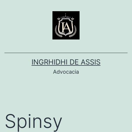
Pular
para
o
conteúdo
INGRHIDHI DE ASSIS
Advocacia
Spinsy