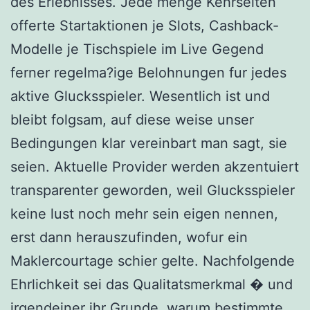
des Erlebnisses. Jede menge Kehrseiten
offerte Startaktionen je Slots, Cashback-
Modelle je Tischspiele im Live Gegend
ferner regelma?ige Belohnungen fur jedes
aktive Glucksspieler. Wesentlich ist und
bleibt folgsam, auf diese weise unser
Bedingungen klar vereinbart man sagt, sie
seien. Aktuelle Provider werden akzentuiert
transparenter geworden, weil Glucksspieler
keine lust noch mehr sein eigen nennen,
erst dann herauszufinden, wofur ein
Maklercourtage schier gelte. Nachfolgende
Ehrlichkeit sei das Qualitatsmerkmal � und
irgendeiner ihr Grunde, warum bestimmte