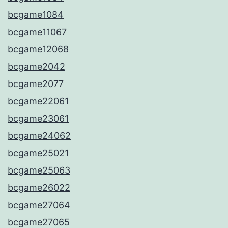
bcgame1084
bcgame11067
bcgame12068
bcgame2042
bcgame2077
bcgame22061
bcgame23061
bcgame24062
bcgame25021
bcgame25063
bcgame26022
bcgame27064
bcgame27065