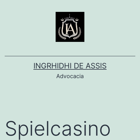
Pular
para
o
conteúdo
INGRHIDHI DE ASSIS
Advocacia
Spielcasino