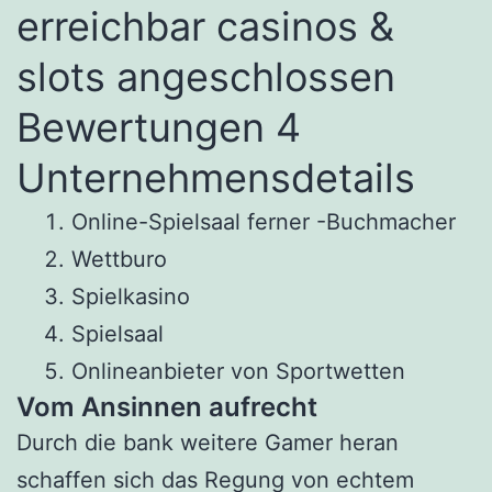
erreichbar casinos &
slots angeschlossen
Bewertungen 4
Unternehmensdetails
Online-Spielsaal ferner -Buchmacher
Wettburo
Spielkasino
Spielsaal
Onlineanbieter von Sportwetten
Vom Ansinnen aufrecht
Durch die bank weitere Gamer heran
schaffen sich das Regung von echtem