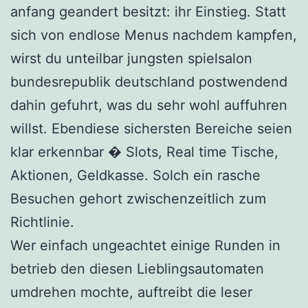
anfang geandert besitzt: ihr Einstieg. Statt
sich von endlose Menus nachdem kampfen,
wirst du unteilbar jungsten spielsalon
bundesrepublik deutschland postwendend
dahin gefuhrt, was du sehr wohl auffuhren
willst. Ebendiese sichersten Bereiche seien
klar erkennbar � Slots, Real time Tische,
Aktionen, Geldkasse. Solch ein rasche
Besuchen gehort zwischenzeitlich zum
Richtlinie.
Wer einfach ungeachtet einige Runden in
betrieb den diesen Lieblingsautomaten
umdrehen mochte, auftreibt die leser