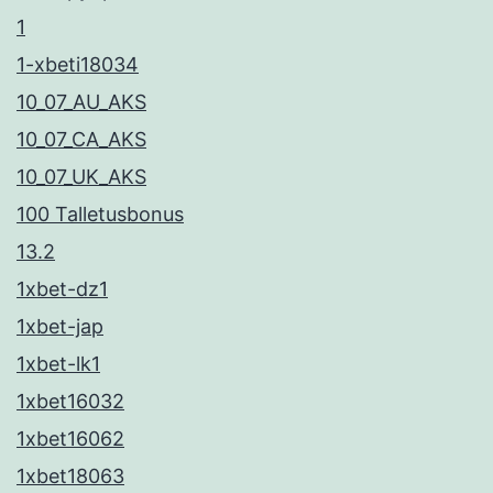
1
1-xbeti18034
10_07_AU_AKS
10_07_CA_AKS
10_07_UK_AKS
100 Talletusbonus
13.2
1xbet-dz1
1xbet-jap
1xbet-lk1
1xbet16032
1xbet16062
1xbet18063