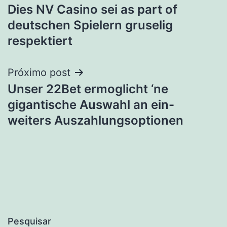
Dies NV Casino sei as part of
de
deutschen Spielern gruselig
Post
respektiert
Próximo post
Unser 22Bet ermoglicht ‘ne
gigantische Auswahl an ein-
weiters Auszahlungsoptionen
Pesquisar