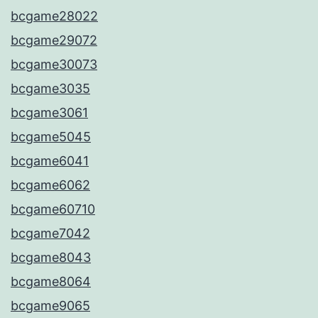
bcgame28022
bcgame29072
bcgame30073
bcgame3035
bcgame3061
bcgame5045
bcgame6041
bcgame6062
bcgame60710
bcgame7042
bcgame8043
bcgame8064
bcgame9065