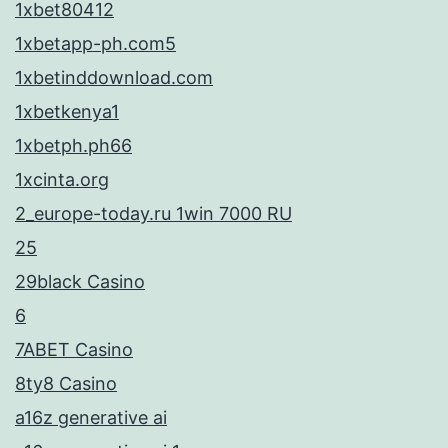
1xbet80412
1xbetapp-ph.com5
1xbetinddownload.com
1xbetkenya1
1xbetph.ph66
1xcinta.org
2_europe-today.ru 1win 7000 RU
25
29black Casino
6
7ABET Casino
8ty8 Casino
a16z generative ai