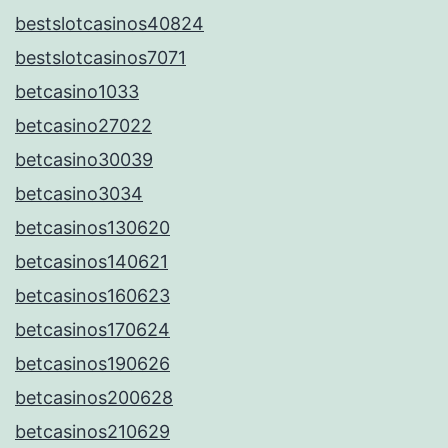
bestslotcasinos40824
bestslotcasinos7071
betcasino1033
betcasino27022
betcasino30039
betcasino3034
betcasinos130620
betcasinos140621
betcasinos160623
betcasinos170624
betcasinos190626
betcasinos200628
betcasinos210629