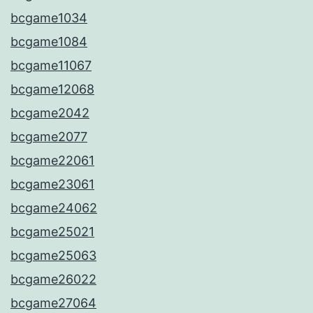
bcgame1034
bcgame1084
bcgame11067
bcgame12068
bcgame2042
bcgame2077
bcgame22061
bcgame23061
bcgame24062
bcgame25021
bcgame25063
bcgame26022
bcgame27064