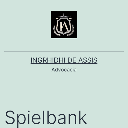
Pular
para
o
conteúdo
INGRHIDHI DE ASSIS
Advocacia
Spielbank