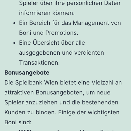
Spieler über ihre persönlichen Daten
informieren können.
Ein Bereich für das Management von
Boni und Promotions.
Eine Übersicht über alle
ausgegebenen und verdienten
Transaktionen.
Bonusangebote
Die Spielbank Wien bietet eine Vielzahl an
attraktiven Bonusangeboten, um neue
Spieler anzuziehen und die bestehenden
Kunden zu binden. Einige der wichtigsten
Boni sind: