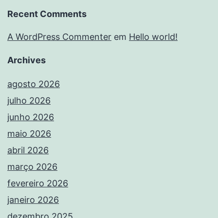
Recent Comments
A WordPress Commenter
em
Hello world!
Archives
agosto 2026
julho 2026
junho 2026
maio 2026
abril 2026
março 2026
fevereiro 2026
janeiro 2026
dezembro 2025