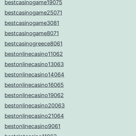
bestcasinogame19075
bestcasinogame25071
bestcasinogame3081
bestcasinogame8071
bestcasinogreece8061
bestonlinecasino11062
bestonlinecasino13063
bestonlinecasino14064
bestonlinecasino16065
bestonlinecasino19062
bestonlinecasino20063
bestonlinecasino21064
bestonlinecasino9061