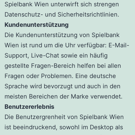
Spielbank Wien unterwirft sich strengen
Datenschutz- und Sicherheitsrichtlinien.
Kundenunterstützung
Die Kundenunterstützung von Spielbank
Wien ist rund um die Uhr verfügbar: E-Mail-
Support, Live-Chat sowie ein häufig
gestellte Fragen-Bereich helfen bei allen
Fragen oder Problemen. Eine deutsche
Sprache wird bevorzugt und auch in den
meisten Bereichen der Marke verwendet.
Benutzererlebnis
Die Benutzergrenheit von Spielbank Wien
ist beeindruckend, sowohl im Desktop als