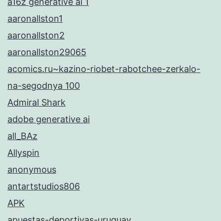
a16z generative ai 1
aaronallston1
aaronallston2
aaronallston29065
acomics.ru~kazino-riobet-rabotchee-zerkalo-
na-segodnya 100
Admiral Shark
adobe generative ai
all_BAz
Allyspin
anonymous
antartstudios806
APK
apuestas-deportivas-uruguay