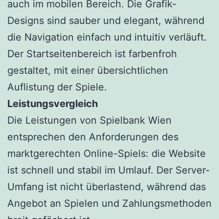
auch im mobilen Bereich. Die Grafik-
Designs sind sauber und elegant, während
die Navigation einfach und intuitiv verläuft.
Der Startseitenbereich ist farbenfroh
gestaltet, mit einer übersichtlichen
Auflistung der Spiele.
Leistungsvergleich
Die Leistungen von Spielbank Wien
entsprechen den Anforderungen des
marktgerechten Online-Spiels: die Website
ist schnell und stabil im Umlauf. Der Server-
Umfang ist nicht überlastend, während das
Angebot an Spielen und Zahlungsmethoden