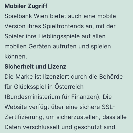
Mobiler Zugriff
Spielbank Wien bietet auch eine mobile
Version ihres Spielfrontends an, mit der
Spieler ihre Lieblingsspiele auf allen
mobilen Geräten aufrufen und spielen
können.
Sicherheit und Lizenz
Die Marke ist lizenziert durch die Behörde
für Glücksspiel in Österreich
(Bundesministerium für Finanzen). Die
Website verfügt über eine sichere SSL-
Zertifizierung, um sicherzustellen, dass alle
Daten verschlüsselt und geschützt sind.