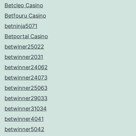
Betcleo Casino
Betfouru Casino
betninja5071
Betportal Casino
betwiner25022
betwinner2031
betwinner24062
betwinner24073
betwinner25063
betwinner29033
betwinner31034
betwinner4041
betwinner5042