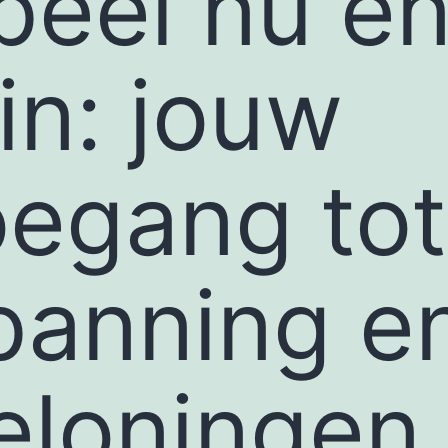
peel nu e
in: jouw
oegang tot
panning e
eloningen