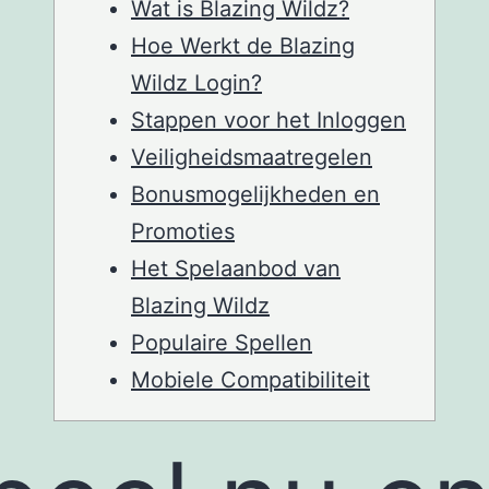
Wat is Blazing Wildz?
Hoe Werkt de Blazing
Wildz Login?
Stappen voor het Inloggen
Veiligheidsmaatregelen
Bonusmogelijkheden en
Promoties
Het Spelaanbod van
Blazing Wildz
Populaire Spellen
Mobiele Compatibiliteit