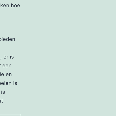
kken hoe
 bieden
 er is
r een
le en
elen is
 is
it