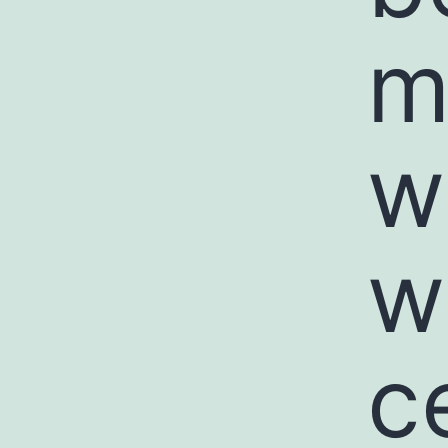
m
w
w
c