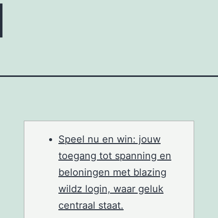
l
Speel nu en win: jouw
toegang tot spanning en
beloningen met blazing
wildz login, waar geluk
centraal staat.