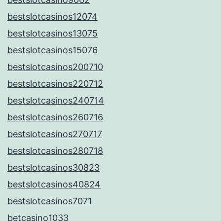
bestslotcasinos12074
bestslotcasinos13075
bestslotcasinos15076
bestslotcasinos200710
bestslotcasinos220712
bestslotcasinos240714
bestslotcasinos260716
bestslotcasinos270717
bestslotcasinos280718
bestslotcasinos30823
bestslotcasinos40824
bestslotcasinos7071
betcasino1033