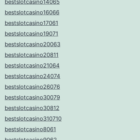
bestslotcasino14065
bestslotcasino16066
bestslotcasino17061
bestslotcasino19071
bestslotcasino20063
bestslotcasino20811
bestslotcasino21064
bestslotcasino24074
bestslotcasino26076
bestslotcasino30079
bestslotcasino30812
bestslotcasino310710
bestslotcasino8061
bestslotcasino9062