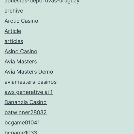
apuestas-deportivas-uruguay
archive
Arctic Casino
Article
articles
Asino Casino
Avia Masters
Avia Masters Demo
aviamasters-casinos
aws generative ai 1
Bananzia Casino
batwinner28032
bcgame01041
bcgame1033