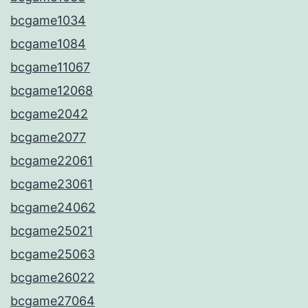
bcgame1034
bcgame1084
bcgame11067
bcgame12068
bcgame2042
bcgame2077
bcgame22061
bcgame23061
bcgame24062
bcgame25021
bcgame25063
bcgame26022
bcgame27064