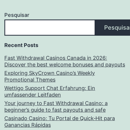
Pesquisar
Pesquisa
Recent Posts
Fast Withdrawal Casinos Canada in 2026:
Discover the best welcome bonuses and payouts
Exploring SkyCrown Casino’s Weekly
Promotional Themes
Wettigo Support Chat Erfahrung: Ein
umfassender Leitfaden
Your journey to Fast Withdrawal Casino: a
beginner’s guide to fast payouts and safe
Casinado Casino: Tu Portal de Quick‑Hit para
Ganancias Rápidas