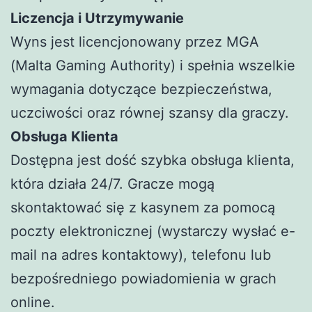
Liczencja i Utrzymywanie
Wyns jest licencjonowany przez MGA
(Malta Gaming Authority) i spełnia wszelkie
wymagania dotyczące bezpieczeństwa,
uczciwości oraz równej szansy dla graczy.
Obsługa Klienta
Dostępna jest dość szybka obsługa klienta,
która działa 24/7. Gracze mogą
skontaktować się z kasynem za pomocą
poczty elektronicznej (wystarczy wysłać e-
mail na adres kontaktowy), telefonu lub
bezpośredniego powiadomienia w grach
online.