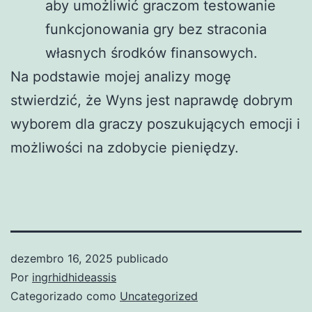
aby umożliwić graczom testowanie
funkcjonowania gry bez straconia
własnych środków finansowych.
Na podstawie mojej analizy mogę
stwierdzić, że Wyns jest naprawdę dobrym
wyborem dla graczy poszukujących emocji i
możliwości na zdobycie pieniędzy.
dezembro 16, 2025
publicado
Por
ingrhidhideassis
Categorizado como
Uncategorized