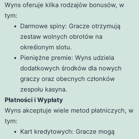
Wyns oferuje kilka rodzajów bonusów, w
tym:
Darmowe spiny: Gracze otrzymują
zestaw wolnych obrotów na
określonym slotu.
Pieniężne premie: Wyns udziela
dodatkowych środków dla nowych
graczy oraz obecnych członków
zespołu kasyna.
Płatności i Wypłaty
Wyns akceptuje wiele metod płatniczych, w
tym:
Kart kredytowych: Gracze mogą