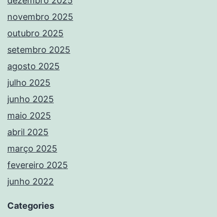
dezembro 2025
novembro 2025
outubro 2025
setembro 2025
agosto 2025
julho 2025
junho 2025
maio 2025
abril 2025
março 2025
fevereiro 2025
junho 2022
Categories