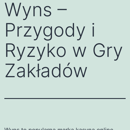
Wyns –
Przygody i
Ryzyko w Gry
Zakładów
Wyns to popularna marka kasyna online,