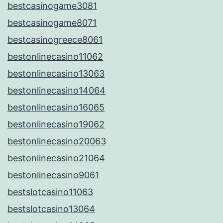
bestcasinogame3081
bestcasinogame8071
bestcasinogreece8061
bestonlinecasino11062
bestonlinecasino13063
bestonlinecasino14064
bestonlinecasino16065
bestonlinecasino19062
bestonlinecasino20063
bestonlinecasino21064
bestonlinecasino9061
bestslotcasino11063
bestslotcasino13064