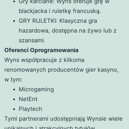
Gry karciane: Wyns oferuje grę w
blackjacka i ruletkę francuską.
GRY RULETKI: Klasyczna gra
hazardowa, dostępna na żywo lub z
szansami.
Oferenci Oprogramowania
Wyns współpracuje z kilkoma
renomowanych producentów gier kasyno,
w tym:
Microgaming
NetEnt
Playtech
Tymi partnerami udostępniają Wynsie wiele
unikalnych i atrakcyjnych tytułów.