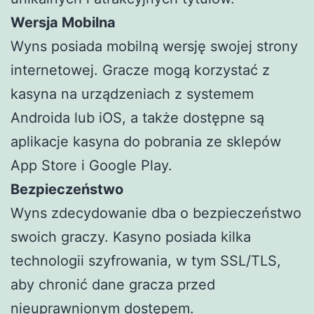
Wersja Mobilna
Wyns posiada mobilną wersję swojej strony
internetowej. Gracze mogą korzystać z
kasyna na urządzeniach z systemem
Androida lub iOS, a także dostępne są
aplikacje kasyna do pobrania ze sklepów
App Store i Google Play.
Bezpieczeństwo
Wyns zdecydowanie dba o bezpieczeństwo
swoich graczy. Kasyno posiada kilka
technologii szyfrowania, w tym SSL/TLS,
aby chronić dane gracza przed
nieuprawnionym dostępem.