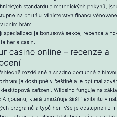
hnických standardů a metodických pokynů, jso
tupné na portálu Ministerstva financí věnovan
zardním hrám.
í specializací je bonusová sekce, recenze a no
ta her a casin.
r casino online – recenze a
ocení
řehledně rozdělené a snadno dostupné z hlavn
zhraní je dostupné v češtině a je optimalizová
i desktopová zařízení. Wildsino funguje na zákl
z Anjouanu, která umožňuje širší flexibilitu v na
ch programů a typů her. Vše je dostupné i z m
 bez nutnosti instalace. Platební možnosti zahrnu