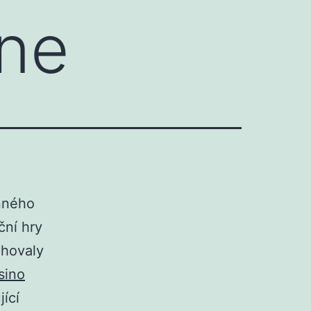
ine
enného
ční hry
chovaly
sino
ící