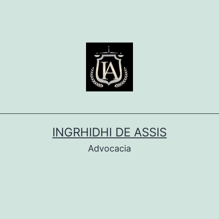
INGRHIDHI DE ASSIS
Advocacia