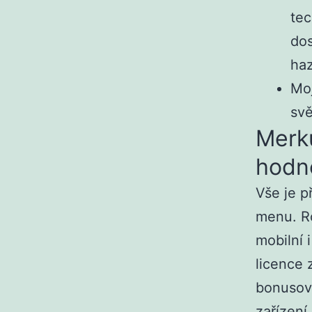
tec
dos
ha
Moj
svě
Merku
hodn
Vše je p
menu. Ro
mobilní 
licence 
bonusový
zařízení