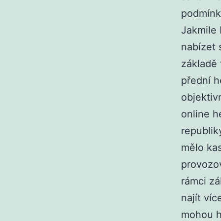
podmínky
Jakmile 
nabízet 
základě 
přední h
objektiv
online h
republik
mělo kas
provozov
rámci zá
najít ví
mohou h