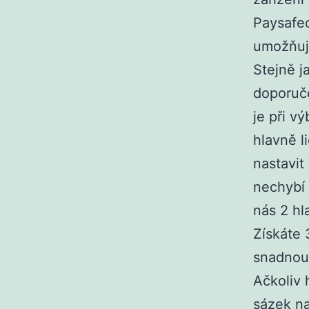
Paysafec
umožňuje
Stejně j
doporuče
je při vý
hlavně l
nastavit
nechybí 
nás 2 hl
Získáte 
snadnou 
Ačkoliv 
sázek na