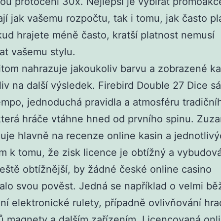
u protočení 30x. Nejlepší je vybírat promoakce
jí jak vašemu rozpočtu, tak i tomu, jak často pl
kud hrajete méně často, kratší platnost nemusí
at vašemu stylu.
itom nahrazuje jakoukoliv barvu a zobrazené ka
liv na další výsledek. Firebird Double 27 Dice sá
empo, jednoduchá pravidla a atmosféru tradiční
která hráče vtáhne hned od prvního spinu. Zuz
zuje hlavně na recenze online kasin a jednotlivý
 k tomu, že zisk licence je obtížný a vybudov
ještě obtížnější, by žádné české online casino
alo svou pověst. Jedná se například o velmi bě
ní elektronické rulety, případně ovlivňování hra
 magnety a dalším zařízením. Licencovaná onl