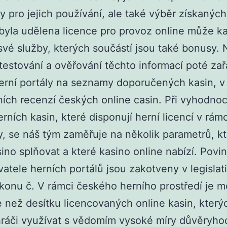
 pro jejich používání, ale také výběr získaných
byla udělena licence pro provoz online může k
své služby, kterých součástí jsou také bonusy. 
testování a ověřování těchto informací poté za
erní portály na seznamy doporučených kasin, v
ních recenzí českých online casin. Při vyhodno
erních kasin, které disponují herní licencí v rám
y, se náš tým zaměřuje na několik parametrů, k
ino splňovat a které kasino online nabízí. Povin
atele herních portálů jsou zakotveny v legislat
konu č. V rámci českého herního prostředí je 
ce než desítku licencovaných online kasin, který
ráči využívat s vědomím vysoké míry důvěryhod