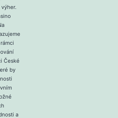
 výher.
asino
Na
řazujeme
 rámci
cování
ci České
teré by
nosti
ivním
možné
ch
nosti a