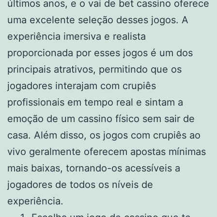
últimos anos, e o vai de bet cassino oferece
uma excelente seleção desses jogos. A
experiência imersiva e realista
proporcionada por esses jogos é um dos
principais atrativos, permitindo que os
jogadores interajam com crupiês
profissionais em tempo real e sintam a
emoção de um cassino físico sem sair de
casa. Além disso, os jogos com crupiês ao
vivo geralmente oferecem apostas mínimas
mais baixas, tornando-os acessíveis a
jogadores de todos os níveis de
experiência.