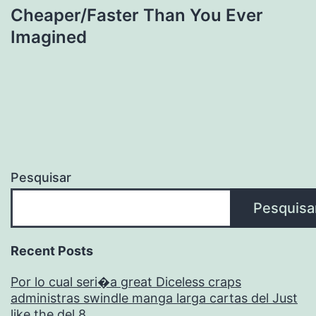
Cheaper/Faster Than You Ever
Imagined
Pesquisar
Pesquisa
Recent Posts
Por lo cual seri�a great Diceless craps
administras swindle manga larga cartas del Just
like the del 8