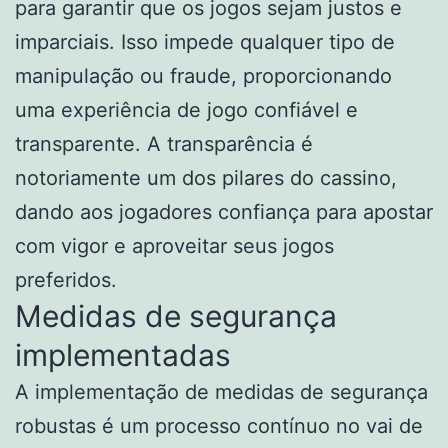
para garantir que os jogos sejam justos e
imparciais. Isso impede qualquer tipo de
manipulação ou fraude, proporcionando
uma experiência de jogo confiável e
transparente. A transparência é
notoriamente um dos pilares do cassino,
dando aos jogadores confiança para apostar
com vigor e aproveitar seus jogos
preferidos.
Medidas de segurança
implementadas
A implementação de medidas de segurança
robustas é um processo contínuo no vai de