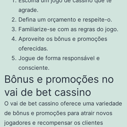
Escolha um jogo de cassino que te
agrade.
Defina um orçamento e respeite-o.
Familiarize-se com as regras do jogo.
Aproveite os bônus e promoções
oferecidas.
Jogue de forma responsável e
consciente.
Bônus e promoções no
vai de bet cassino
O vai de bet cassino oferece uma variedade
de bônus e promoções para atrair novos
jogadores e recompensar os clientes