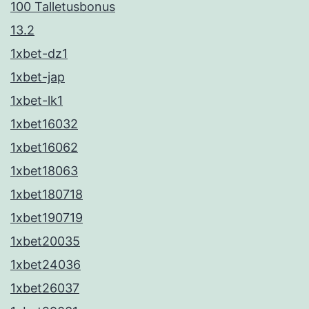
100 Talletusbonus
13.2
1xbet-dz1
1xbet-jap
1xbet-lk1
1xbet16032
1xbet16062
1xbet18063
1xbet180718
1xbet190719
1xbet20035
1xbet24036
1xbet26037