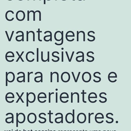
com
vantagens
exclusivas
para novos e
experientes
apostadores.