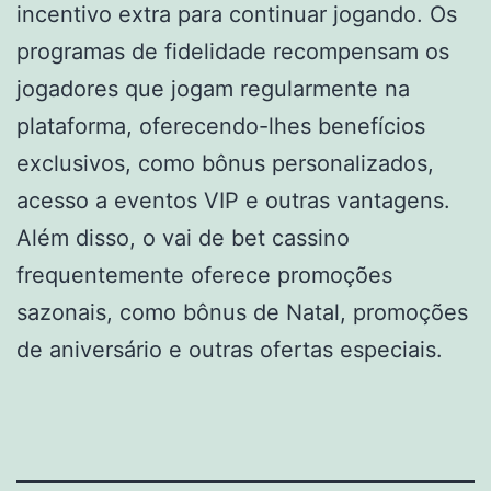
incentivo extra para continuar jogando. Os
programas de fidelidade recompensam os
jogadores que jogam regularmente na
plataforma, oferecendo-lhes benefícios
exclusivos, como bônus personalizados,
acesso a eventos VIP e outras vantagens.
Além disso, o vai de bet cassino
frequentemente oferece promoções
sazonais, como bônus de Natal, promoções
de aniversário e outras ofertas especiais.