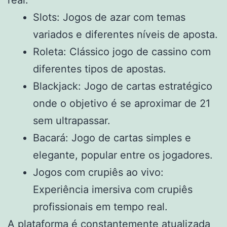
Slots: Jogos de azar com temas
variados e diferentes níveis de aposta.
Roleta: Clássico jogo de cassino com
diferentes tipos de apostas.
Blackjack: Jogo de cartas estratégico
onde o objetivo é se aproximar de 21
sem ultrapassar.
Bacará: Jogo de cartas simples e
elegante, popular entre os jogadores.
Jogos com crupiês ao vivo:
Experiência imersiva com crupiês
profissionais em tempo real.
A plataforma é constantemente atualizada