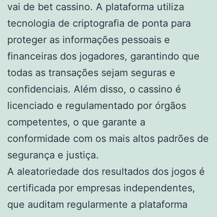
vai de bet cassino. A plataforma utiliza
tecnologia de criptografia de ponta para
proteger as informações pessoais e
financeiras dos jogadores, garantindo que
todas as transações sejam seguras e
confidenciais. Além disso, o cassino é
licenciado e regulamentado por órgãos
competentes, o que garante a
conformidade com os mais altos padrões de
segurança e justiça.
A aleatoriedade dos resultados dos jogos é
certificada por empresas independentes,
que auditam regularmente a plataforma