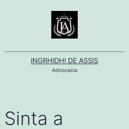
Pular
para
o
conteúdo
INGRHIDHI DE ASSIS
Advocacia
Sinta a