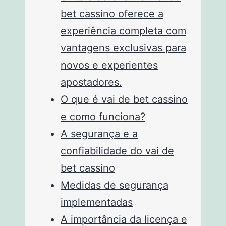
bet cassino oferece a
experiência completa com
vantagens exclusivas para
novos e experientes
apostadores.
O que é vai de bet cassino
e como funciona?
A segurança e a
confiabilidade do vai de
bet cassino
Medidas de segurança
implementadas
A importância da licença e