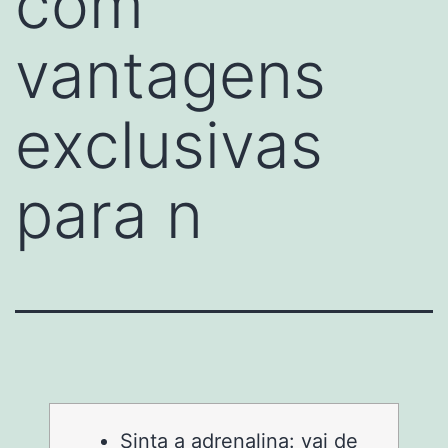
com
vantagens
exclusivas
para n
Sinta a adrenalina: vai de