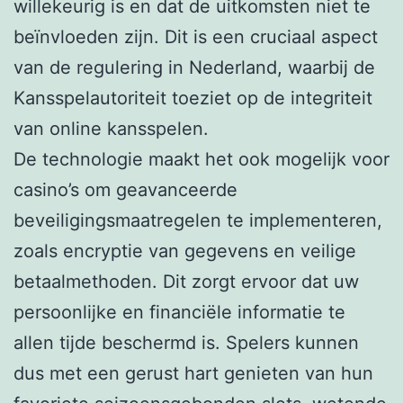
willekeurig is en dat de uitkomsten niet te
beïnvloeden zijn. Dit is een cruciaal aspect
van de regulering in Nederland, waarbij de
Kansspelautoriteit toeziet op de integriteit
van online kansspelen.
De technologie maakt het ook mogelijk voor
casino’s om geavanceerde
beveiligingsmaatregelen te implementeren,
zoals encryptie van gegevens en veilige
betaalmethoden. Dit zorgt ervoor dat uw
persoonlijke en financiële informatie te
allen tijde beschermd is. Spelers kunnen
dus met een gerust hart genieten van hun