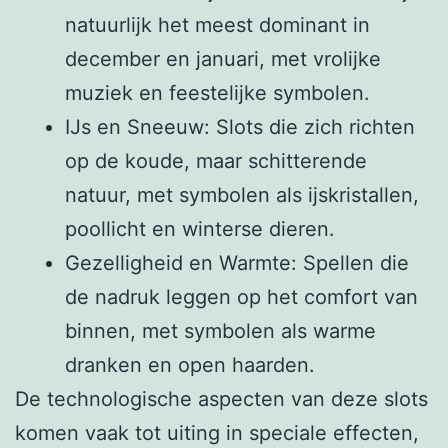
natuurlijk het meest dominant in
december en januari, met vrolijke
muziek en feestelijke symbolen.
IJs en Sneeuw: Slots die zich richten
op de koude, maar schitterende
natuur, met symbolen als ijskristallen,
poollicht en winterse dieren.
Gezelligheid en Warmte: Spellen die
de nadruk leggen op het comfort van
binnen, met symbolen als warme
dranken en open haarden.
De technologische aspecten van deze slots
komen vaak tot uiting in speciale effecten,