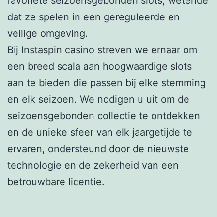
favoriete seizoensgebonden slots, wetende
dat ze spelen in een gereguleerde en
veilige omgeving.
Bij Instaspin casino streven we ernaar om
een breed scala aan hoogwaardige slots
aan te bieden die passen bij elke stemming
en elk seizoen. We nodigen u uit om de
seizoensgebonden collectie te ontdekken
en de unieke sfeer van elk jaargetijde te
ervaren, ondersteund door de nieuwste
technologie en de zekerheid van een
betrouwbare licentie.