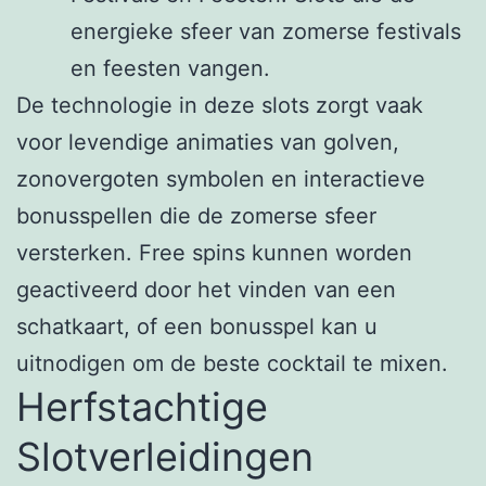
energieke sfeer van zomerse festivals
en feesten vangen.
De technologie in deze slots zorgt vaak
voor levendige animaties van golven,
zonovergoten symbolen en interactieve
bonusspellen die de zomerse sfeer
versterken. Free spins kunnen worden
geactiveerd door het vinden van een
schatkaart, of een bonusspel kan u
uitnodigen om de beste cocktail te mixen.
Herfstachtige
Slotverleidingen