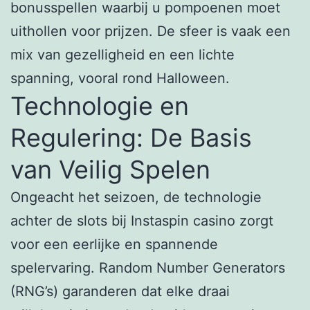
bonusspellen waarbij u pompoenen moet
uithollen voor prijzen. De sfeer is vaak een
mix van gezelligheid en een lichte
spanning, vooral rond Halloween.
Technologie en
Regulering: De Basis
van Veilig Spelen
Ongeacht het seizoen, de technologie
achter de slots bij Instaspin casino zorgt
voor een eerlijke en spannende
spelervaring. Random Number Generators
(RNG’s) garanderen dat elke draai