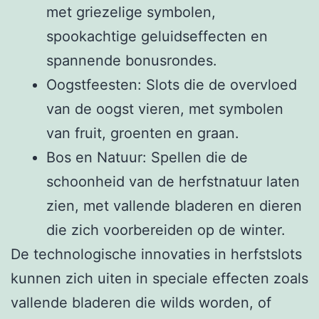
met griezelige symbolen,
spookachtige geluidseffecten en
spannende bonusrondes.
Oogstfeesten: Slots die de overvloed
van de oogst vieren, met symbolen
van fruit, groenten en graan.
Bos en Natuur: Spellen die de
schoonheid van de herfstnatuur laten
zien, met vallende bladeren en dieren
die zich voorbereiden op de winter.
De technologische innovaties in herfstslots
kunnen zich uiten in speciale effecten zoals
vallende bladeren die wilds worden, of