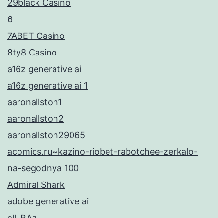
29black Casino
6
7ABET Casino
8ty8 Casino
a16z generative ai
a16z generative ai 1
aaronallston1
aaronallston2
aaronallston29065
acomics.ru~kazino-riobet-rabotchee-zerkalo-
na-segodnya 100
Admiral Shark
adobe generative ai
all_BAz