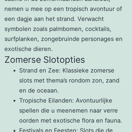
nemen u mee op een tropisch avontuur of
een dagje aan het strand. Verwacht
symbolen zoals palmbomen, cocktails,
surfplanken, zongebruinde personages en
exotische dieren.
Zomerse Slotopties
Strand en Zee: Klassieke zomerse
slots met thema’s rondom zon, zand
en de oceaan.
Tropische Eilanden: Avontuurlijke
spellen die u meenemen naar verre
oorden met exotische flora en fauna.
Festivals en Feesten: Slots die de