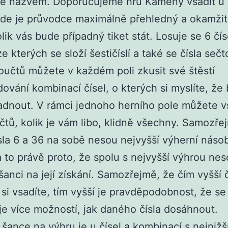
é názvem. Doporučujeme hru Kameny vsadit u
kde je průvodce maximálně přehledný a okamži
olik vás bude případný tiket stát. Losuje se 6 čí
ze kterých se složí šestičíslí a také se čísla sečt
učtů můžete v každém poli zkusit své štěstí
dování kombinací čísel, o kterých si myslíte, že
dnout. V rámci jednoho herního pole můžete v
učtů, kolik je vám libo, klidně všechny. Samozře
sla 6 a 36 na sobě nesou nejvyšší výherní náso
a to právě proto, že spolu s nejvyšší výhrou ne
 šanci na její získání. Samozřejmě, že čím vyšší č
 si vsadíte, tím vyšší je pravděpodobnost, že se 
je více možností, jak daného čísla dosáhnout.
 šance na výhru je u čísel a kombinací s nejnižš