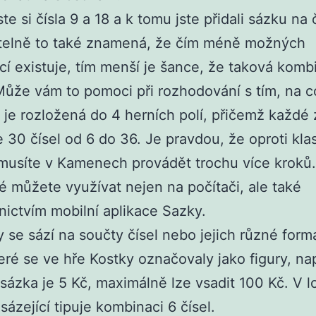
ste si čísla 9 a 18 a k tomu jste přidali sázku na č
telně to také znamená, že čím méně možných
í existuje, tím menší je šance, že taková komb
ůže vám to pomoci při rozhodování s tím, na co
je rozložená do 4 herních polí, přičemž každé 
 30 čísel od 6 do 36. Je pravdou, že oproti kl
 musíte v Kamenech provádět trochu více kroků.
é můžete využívat nejen na počítači, ale také
nictvím mobilní aplikace Sazky.
y se sází na součty čísel nebo jejich různé form
teré se ve hře Kostky označovaly jako figury, nap
 sázka je 5 Kč, maximálně lze vsadit 100 Kč. V lo
ázející tipuje kombinaci 6 čísel.