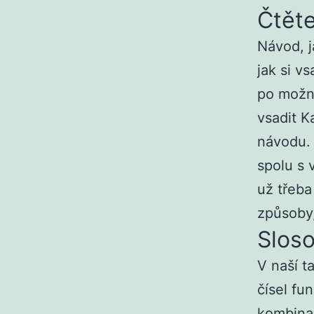
Čtěte
Návod, j
jak si v
po možno
vsadit 
návodu. 
spolu s 
už třeba
způsoby,
Sloso
V naší t
čísel fu
kombinac