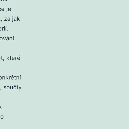
e je
, za jak
rií.
sování
t, které
onkrétní
, součty
.
to