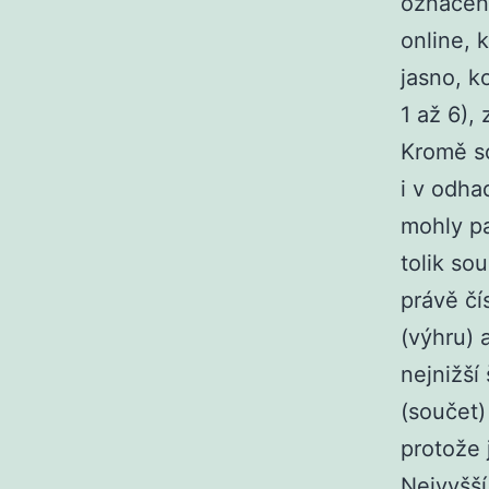
označen
online, 
jasno, k
1 až 6), 
Kromě so
i v odha
mohly pa
tolik so
právě čí
(výhru) 
nejnižší
(součet)
protože 
Nejvyšší