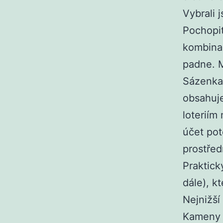
Vybrali j
Pochopi
kombinac
padne. M
Sázenka 
obsahuje
loteriím
účet pot
prostřed
Praktick
dále), k
Nejnižší
Kameny s