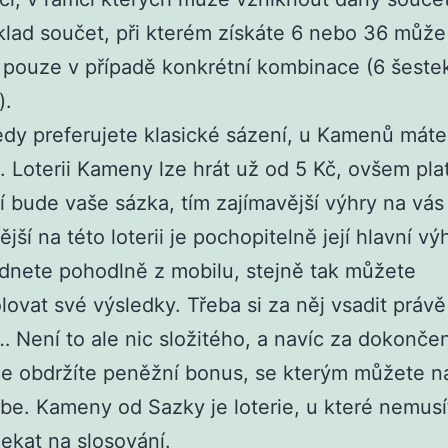
klad součet, při kterém získáte 6 nebo 36 může
pouze v případě konkrétní kombinace (6 šeste
).
dy preferujete klasické sázení, u Kamenů máte
 Loterii Kameny lze hrát už od 5 Kč, ovšem plat
í bude vaše sázka, tím zajímavější výhry na vás 
jší na této loterii je pochopitelně její hlavní vý
dnete pohodlně z mobilu, stejně tak můžete
olovat své výsledky. Třeba si za něj vsadit právě 
Není to ale nic složitého, a navíc za dokončen
ce obdržíte peněžní bonus, se kterým můžete na
be. Kameny od Sazky je loterie, u které nemusí
ekat na slosování.