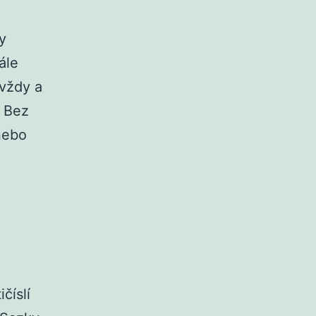
y
ále
 vždy a
. Bez
nebo
číslí