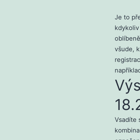
Je to př
kdykoliv 
oblíbeně
všude, k
registra
napříkla
Výs
18.
Vsadíte 
kombinac