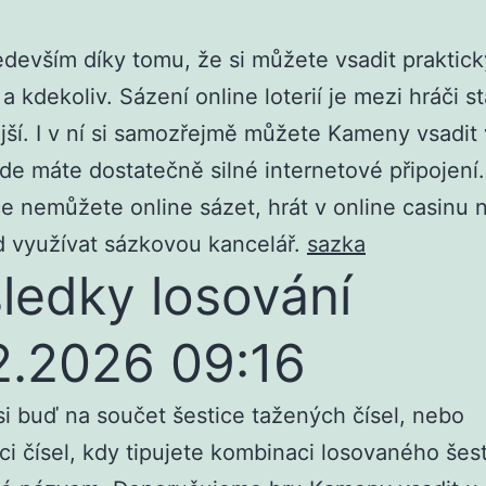
edevším díky tomu, že si můžete vsadit praktick
a kdekoliv. Sázení online loterií je mezi hráči st
jší. I v ní si samozřejmě můžete Kameny vsadit
de máte dostatečně silné internetové připojení
ce nemůžete online sázet, hrát v online casinu 
d využívat sázkovou kancelář.
sazka
ledky losování
2.2026 09:16
si buď na součet šestice tažených čísel, nebo
i čísel, kdy tipujete kombinaci losovaného šesti