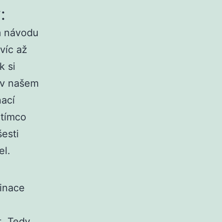
:
m návodu
víc až
k si
 v našem
nací
atímco
šesti
el.
binace
. Tedy,