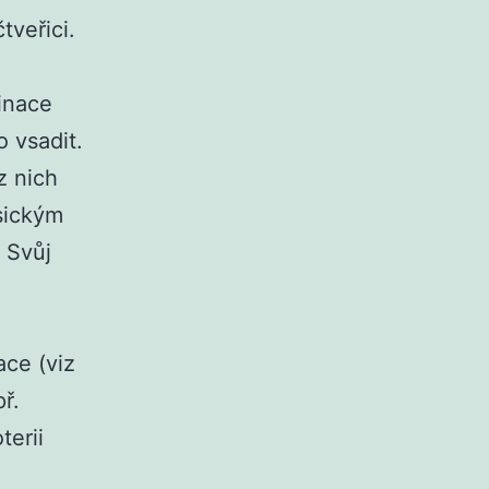
tveřici.
inace
 vsadit.
z nich
asickým
 Svůj
ace (viz
ř.
terii