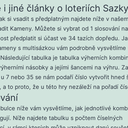
 i jiné články o loteriích Sazky
ak si vsadit s předplatným najdete níže v naše
sadit Kameny. Můžete si vybrat od 1 slosování na
st předplatit si účast ve 34 tazích dopředu. Ja
Kameny s multisázkou vám podrobně vysvětlíme
Následující tabulka je tabulka výherních kombi
výherními násobky a jejími šancemi na výhru. Z
 u 7 nebo 35 se nám podaří číslo vytvořit hned 
 a to proto, že u této hry nezáleží na pořadí čís
vání
abulce níže vám vysvětlíme, jak jednotlivé kom
ngují. Níže najdete tabulku s počtem číselných
í, v rámci kterých může vzniknout daný součet