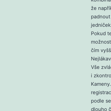
že napří
padnout 
jedniček
Pokud te
možnost.
čím vyšš
Nejlákavě
Vše zvlá
i zkontr
Kameny… 
registra
podle se
dlouho č