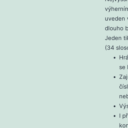
výherním
uveden v
dlouho b
Jeden ti
(34 slos
Hrá
se 
Zaj
čís
neb
Výs
I p
ko