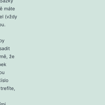
 Sazky
tě máte
sel (vždy
ou.
 by
sadit
jmě, že
bek
sou
íslo
trefíte,
ími