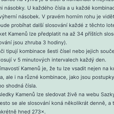
i násobky. U každého čísla a u každé kombinac
ýherní násobek. V pravém horním rohu je vidět
ude probíhat další slosování každé z těchto lote
ket Kamenů lze předplatit na až 34 příštích slo
ování jsou zhruba 3 hodiny).
či tipují kombinace šesti čísel nebo jejich souče
losují v 5 minutových intervalech každý den.
ímavostí Kamenů je, že tu lze vsadit nejen na k
la, ale i na různé kombinace, jako jsou postupky
o shodná čísla.
ledky Kamenů lze sledovat živě na webu Sazky
řesto se ale slosování koná několikrát denně, a 
nkrétně hned 273×.