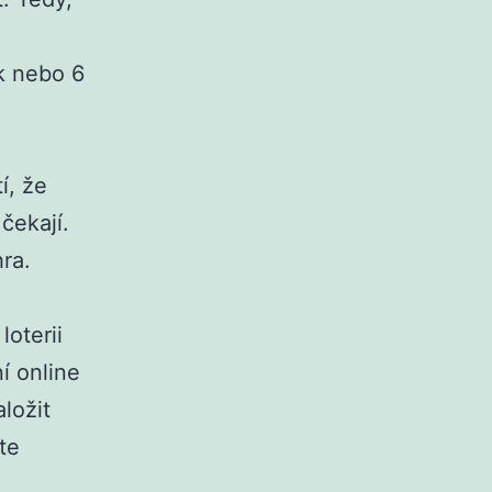
k nebo 6
í, že
čekají.
hra.
loterii
í online
ložit
te