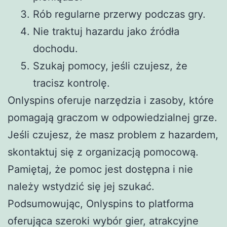
Rób regularne przerwy podczas gry.
Nie traktuj hazardu jako źródła
dochodu.
Szukaj pomocy, jeśli czujesz, że
tracisz kontrolę.
Onlyspins oferuje narzędzia i zasoby, które
pomagają graczom w odpowiedzialnej grze.
Jeśli czujesz, że masz problem z hazardem,
skontaktuj się z organizacją pomocową.
Pamiętaj, że pomoc jest dostępna i nie
należy wstydzić się jej szukać.
Podsumowując, Onlyspins to platforma
oferująca szeroki wybór gier, atrakcyjne