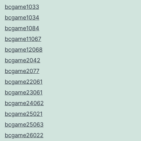
bcgame1033
bcgame1034
bcgame1084
bcgame11067
bcgame12068
bcgame2042
bcgame2077
bcgame22061
bcgame23061
bcgame24062
bcgame25021
bcgame25063
bcgame26022