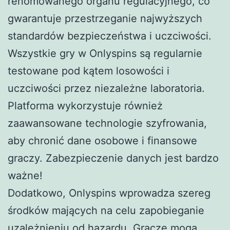
renomowanego organu regulacyjnego, co
gwarantuje przestrzeganie najwyższych
standardów bezpieczeństwa i uczciwości.
Wszystkie gry w Onlyspins są regularnie
testowane pod kątem losowości i
uczciwości przez niezależne laboratoria.
Platforma wykorzystuje również
zaawansowane technologie szyfrowania,
aby chronić dane osobowe i finansowe
graczy. Zabezpieczenie danych jest bardzo
ważne!
Dodatkowo, Onlyspins wprowadza szereg
środków mających na celu zapobieganie
uzależnieniu od hazardu. Gracze mogą