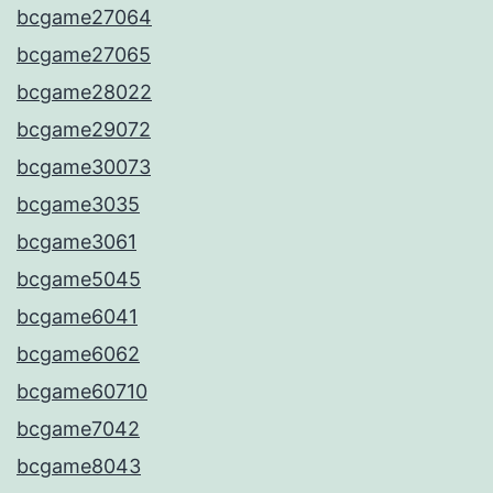
bcgame27064
bcgame27065
bcgame28022
bcgame29072
bcgame30073
bcgame3035
bcgame3061
bcgame5045
bcgame6041
bcgame6062
bcgame60710
bcgame7042
bcgame8043