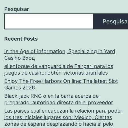
Pesquisar
Pesquisa
Recent Posts
In the Age of information, Specializing in Yard
Casino Вход
el enfoque de vanguardia de Fairpari para los
juegos de casino: obtén victorias triunfales
Enjoy The Free Harbors On line: The latest Slot
Games 2026
Black-jack RNG o en la barra acerca de
preparado: autoridad directa de el proveedor
Las paises cual encabezan la relacion para poder
los tres iniciales lugares son: Mexico, Ciertas
zonas de espana desplazandolo hacia el pelo