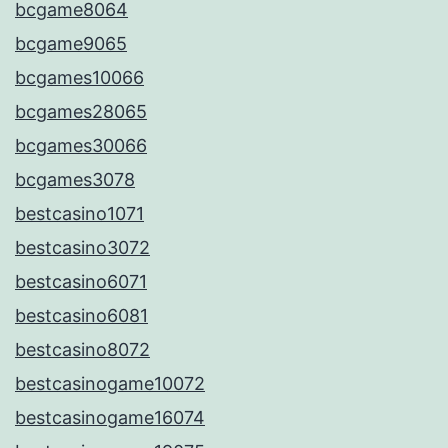
bcgame8064
bcgame9065
bcgames10066
bcgames28065
bcgames30066
bcgames3078
bestcasino1071
bestcasino3072
bestcasino6071
bestcasino6081
bestcasino8072
bestcasinogame10072
bestcasinogame16074