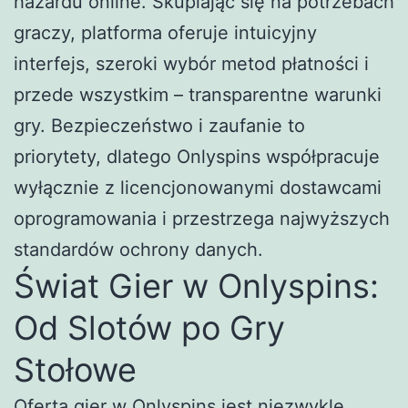
hazardu online. Skupiając się na potrzebach
graczy, platforma oferuje intuicyjny
interfejs, szeroki wybór metod płatności i
przede wszystkim – transparentne warunki
gry. Bezpieczeństwo i zaufanie to
priorytety, dlatego Onlyspins współpracuje
wyłącznie z licencjonowanymi dostawcami
oprogramowania i przestrzega najwyższych
standardów ochrony danych.
Świat Gier w Onlyspins:
Od Slotów po Gry
Stołowe
Oferta gier w Onlyspins jest niezwykle