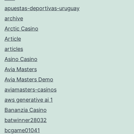
apuestas-deportivas-uruguay
archive
Arctic Casino
Article
articles
Asino Casino
Avia Masters
Avia Masters Demo
aviamasters-casinos
aws generative ai 1
Bananzia Casino
batwinner28032
bcgame01041