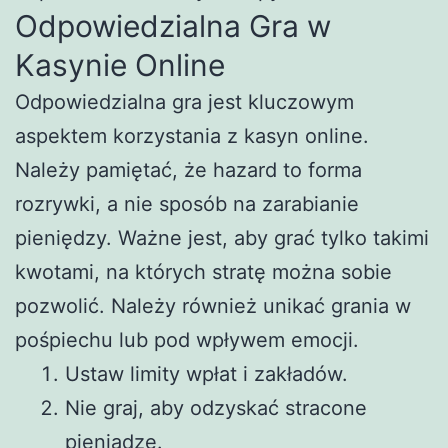
Odpowiedzialna Gra w
Kasynie Online
Odpowiedzialna gra jest kluczowym
aspektem korzystania z kasyn online.
Należy pamiętać, że hazard to forma
rozrywki, a nie sposób na zarabianie
pieniędzy. Ważne jest, aby grać tylko takimi
kwotami, na których stratę można sobie
pozwolić. Należy również unikać grania w
pośpiechu lub pod wpływem emocji.
Ustaw limity wpłat i zakładów.
Nie graj, aby odzyskać stracone
pieniądze.