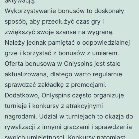
aktywacją.
Wykorzystywanie bonusów to doskonały
sposób, aby przedłużyć czas gry i
zwiększyć swoje szanse na wygraną.
Należy jednak pamiętać o odpowiedzialnej
grze i korzystać z bonusów z umiarem.
Oferta bonusowa w Onlyspins jest stale
aktualizowana, dlatego warto regularnie
sprawdzać zakładkę z promocjami.
Dodatkowo, Onlyspins często organizuje
turnieje i konkursy z atrakcyjnymi
nagrodami. Udział w turniejach to okazja do
rywalizacji z innymi graczami i sprawdzenia
swoich umiejętności. Konkursy natomiast