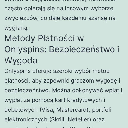
często opierają się na losowym wyborze
zwycięzców, co daje każdemu szansę na
wygraną.
Metody Płatności w
Onlyspins: Bezpieczeństwo i
Wygoda
Onlyspins oferuje szeroki wybór metod
płatności, aby zapewnić graczom wygodę i
bezpieczeństwo. Można dokonywać wpłat i
wypłat za pomocą kart kredytowych i
debetowych (Visa, Mastercard), portfeli
elektronicznych (Skrill, Neteller) oraz