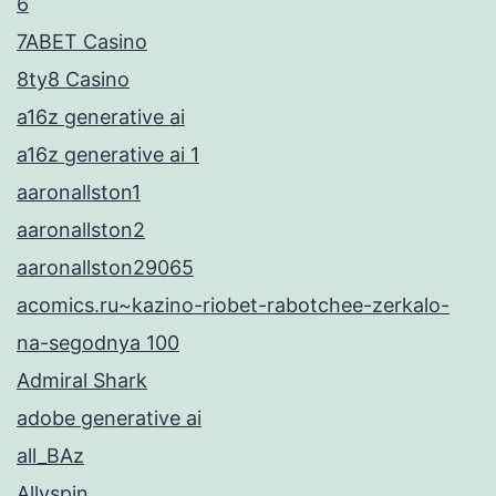
6
7ABET Casino
8ty8 Casino
a16z generative ai
a16z generative ai 1
aaronallston1
aaronallston2
aaronallston29065
acomics.ru~kazino-riobet-rabotchee-zerkalo-
na-segodnya 100
Admiral Shark
adobe generative ai
all_BAz
Allyspin