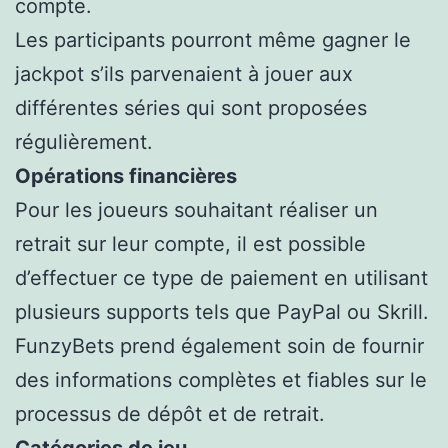
compte.
Les participants pourront même gagner le
jackpot s’ils parvenaient à jouer aux
différentes séries qui sont proposées
régulièrement.
Opérations financières
Pour les joueurs souhaitant réaliser un
retrait sur leur compte, il est possible
d’effectuer ce type de paiement en utilisant
plusieurs supports tels que PayPal ou Skrill.
FunzyBets prend également soin de fournir
des informations complètes et fiables sur le
processus de dépôt et de retrait.
Catégories de jeu