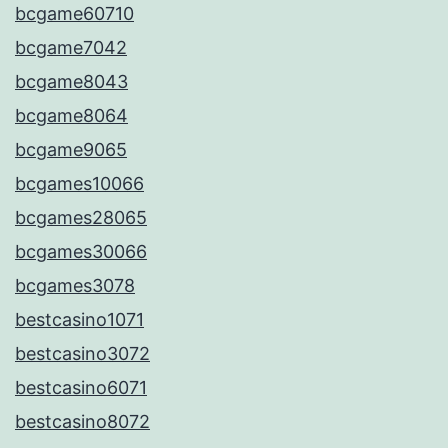
bcgame60710
bcgame7042
bcgame8043
bcgame8064
bcgame9065
bcgames10066
bcgames28065
bcgames30066
bcgames3078
bestcasino1071
bestcasino3072
bestcasino6071
bestcasino8072