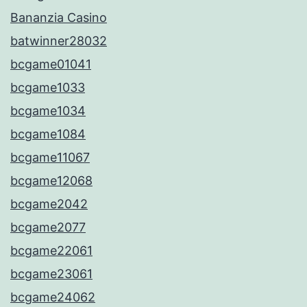
Bananzia Casino
batwinner28032
bcgame01041
bcgame1033
bcgame1034
bcgame1084
bcgame11067
bcgame12068
bcgame2042
bcgame2077
bcgame22061
bcgame23061
bcgame24062