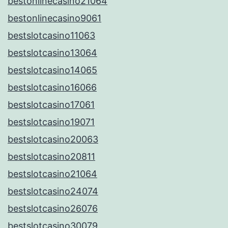
bestonlinecasino21064
bestonlinecasino9061
bestslotcasino11063
bestslotcasino13064
bestslotcasino14065
bestslotcasino16066
bestslotcasino17061
bestslotcasino19071
bestslotcasino20063
bestslotcasino20811
bestslotcasino21064
bestslotcasino24074
bestslotcasino26076
bestslotcasino30079