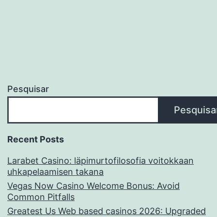
Pesquisar
Pesquisa
Recent Posts
Larabet Casino: läpimurtofilosofia voitokkaan
uhkapelaamisen takana
Vegas Now Casino Welcome Bonus: Avoid
Common Pitfalls
Greatest Us Web based casinos 2026: Upgraded