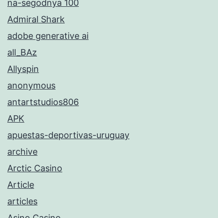
na-segodnya 100
Admiral Shark
adobe generative ai
all_BAz
Allyspin
anonymous
antartstudios806
APK
apuestas-deportivas-uruguay
archive
Arctic Casino
Article
articles
Asino Casino