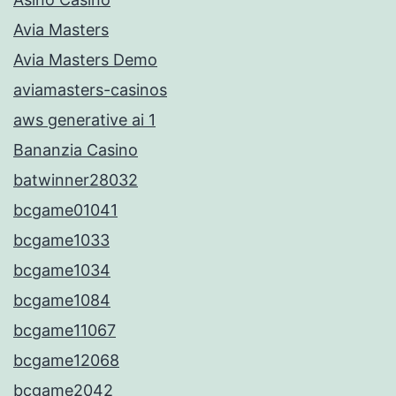
Avia Masters
Avia Masters Demo
aviamasters-casinos
aws generative ai 1
Bananzia Casino
batwinner28032
bcgame01041
bcgame1033
bcgame1034
bcgame1084
bcgame11067
bcgame12068
bcgame2042