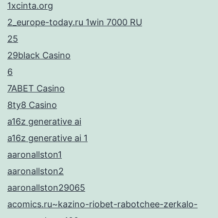
1xcinta.org
2_europe-today.ru 1win 7000 RU
25
29black Casino
6
7ABET Casino
8ty8 Casino
a16z generative ai
a16z generative ai 1
aaronallston1
aaronallston2
aaronallston29065
acomics.ru~kazino-riobet-rabotchee-zerkalo-