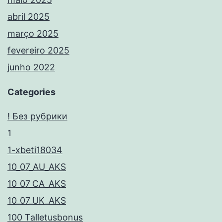
abril 2025
março 2025
fevereiro 2025
junho 2022
Categories
! Без рубрики
1
1-xbeti18034
10_07_AU_AKS
10_07_CA_AKS
10_07_UK_AKS
100 Talletusbonus