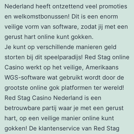
Nederland heeft ontzettend veel promoties
en welkomstbonussen! Dit is een enorm
veilige vorm van software, zodat jij met een
gerust hart online kunt gokken.
Je kunt op verschillende manieren geld
storten bij dit speelparadijs! Red Stag online
Casino werkt op het veilige, Amerikaans
WGS-software wat gebruikt wordt door de
grootste online gok platformen ter wereld!
Red Stag Casino Nederland is een
betrouwbare partij waar je met een gerust
hart, op een veilige manier online kunt
gokken! De klantenservice van Red Stag