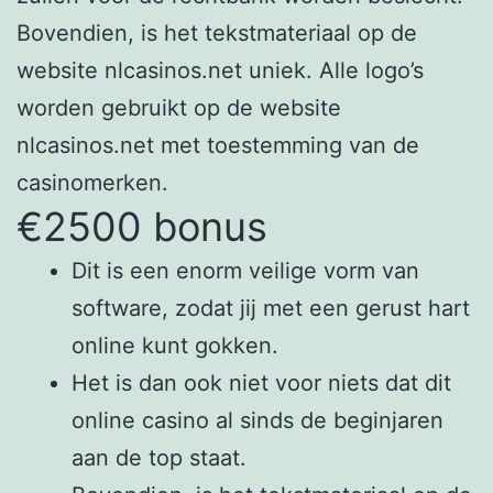
Bovendien, is het tekstmateriaal op de
website nlcasinos.net uniek. Alle logo’s
worden gebruikt op de website
nlcasinos.net met toestemming van de
casinomerken.
€2500 bonus
Dit is een enorm veilige vorm van
software, zodat jij met een gerust hart
online kunt gokken.
Het is dan ook niet voor niets dat dit
online casino al sinds de beginjaren
aan de top staat.