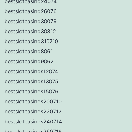
bestslotcasino24074
bestslotcasino26076
bestslotcasino30079
bestslotcasino30812
bestslotcasino310710
bestslotcasino8061
bestslotcasino9062
bestslotcasinos12074
bestslotcasinos13075
bestslotcasinos15076
bestslotcasinos200710
bestslotcasinos220712
bestslotcasinos240714
bestslotcasinos260716