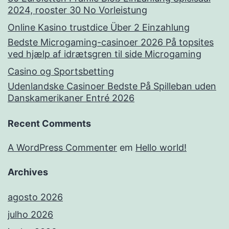
2024, rooster 30 No Vorleistung
Online Kasino trustdice Über 2 Einzahlung
Bedste Microgaming-casinoer 2026 På topsites
ved hjælp af idrætsgren til side Microgaming
Casino og Sportsbetting
Udenlandske Casinoer Bedste På Spilleban uden
Danskamerikaner Entré 2026
Recent Comments
A WordPress Commenter
em
Hello world!
Archives
agosto 2026
julho 2026