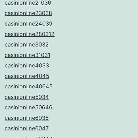
casinionline21036
casinionline23038
casinionline24039
casinionline280312
casinionline3032
casinionline31031
casinionline4033
casinionline4045
casinionline40645
casinionline5034
casinionline50646
casinionline6035
casinionline6047