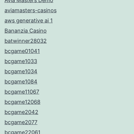
Avia Masters Demo
aviamasters-casinos
aws generative ai 1
Bananzia Casino
batwinner28032
bcgame01041
bcgame1033
bcgame1034
bcgame1084
bcgame11067
bcgame12068
bcgame2042
bcgame2077
bcgame22061