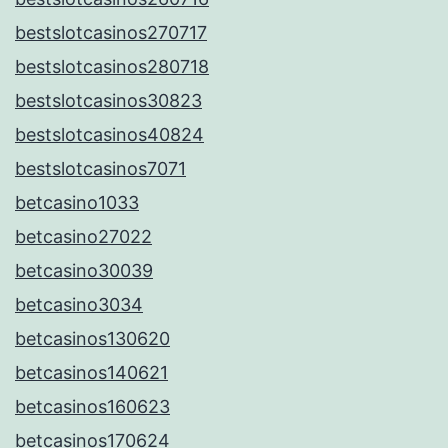
bestslotcasinos270717
bestslotcasinos280718
bestslotcasinos30823
bestslotcasinos40824
bestslotcasinos7071
betcasino1033
betcasino27022
betcasino30039
betcasino3034
betcasinos130620
betcasinos140621
betcasinos160623
betcasinos170624