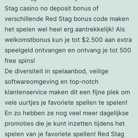
Stag casino no deposit bonus of
verschillende Red Stag bonus code maken
het spelen wel heel erg aantrekkelijk! Als
welkomstbonus kun je tot $2.500 aan extra
speelgeld ontvangen en ontvang je tot 500
free spins!
De diversiteit in spelaanbod, veilige
softwareomgeving en top-notch
klantenservice maken dit een fijne plek om
vele uurtjes je favoriete spellen te spelen!
En zo hebben ze nog veel meer dagelijkse
promoties die je kunt inzetten tijdens het
spelen van je favoriete spellen! Red Stag