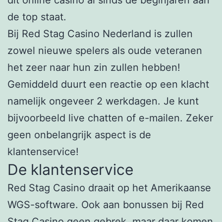
de top staat.
Bij Red Stag Casino Nederland is zullen
zowel nieuwe spelers als oude veteranen
het zeer naar hun zin zullen hebben!
Gemiddeld duurt een reactie op een klacht
namelijk ongeveer 2 werkdagen. Je kunt
bijvoorbeeld live chatten of e-mailen. Zeker
geen onbelangrijk aspect is de
klantenservice!
De klantenservice
Red Stag Casino draait op het Amerikaanse
WGS-software. Ook aan bonussen bij Red
Stag Casino geen gebrek, maar daar komen