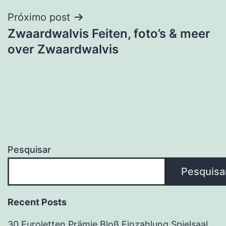
Post
Próximo post
Zwaardwalvis Feiten, foto’s & meer
over Zwaardwalvis
Pesquisar
Pesquisa
Recent Posts
30 Euroletten Prämie Bloß Einzahlung Spielsaal