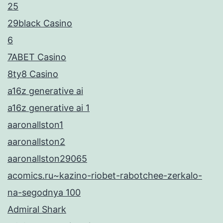
25
29black Casino
6
7ABET Casino
8ty8 Casino
a16z generative ai
a16z generative ai 1
aaronallston1
aaronallston2
aaronallston29065
acomics.ru~kazino-riobet-rabotchee-zerkalo-
na-segodnya 100
Admiral Shark