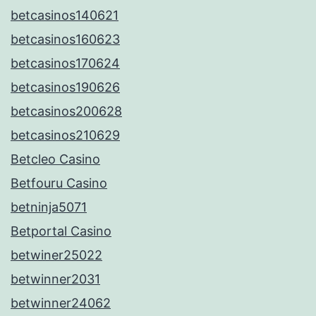
betcasinos140621
betcasinos160623
betcasinos170624
betcasinos190626
betcasinos200628
betcasinos210629
Betcleo Casino
Betfouru Casino
betninja5071
Betportal Casino
betwiner25022
betwinner2031
betwinner24062