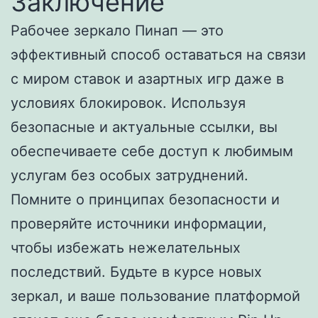
Заключение
Рабочее зеркало Пинап — это
эффективный способ оставаться на связи
с миром ставок и азартных игр даже в
условиях блокировок. Используя
безопасные и актуальные ссылки, вы
обеспечиваете себе доступ к любимым
услугам без особых затруднений.
Помните о принципах безопасности и
проверяйте источники информации,
чтобы избежать нежелательных
последствий. Будьте в курсе новых
зеркал, и ваше пользование платформой