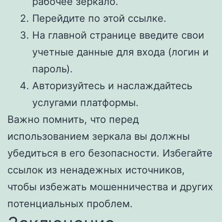
рабочее зеркало.
Перейдите по этой ссылке.
На главной странице введите свои
учетные данные для входа (логин и
пароль).
Авторизуйтесь и наслаждайтесь
услугами платформы.
Важно помнить, что перед
использованием зеркала вы должны
убедиться в его безопасности. Избегайте
ссылок из ненадежных источников,
чтобы избежать мошенничества и других
потенциальных проблем.