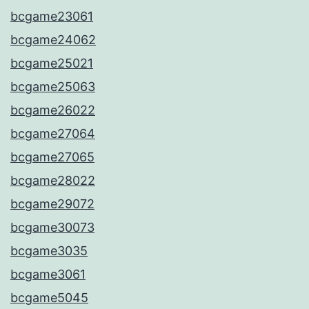
bcgame23061
bcgame24062
bcgame25021
bcgame25063
bcgame26022
bcgame27064
bcgame27065
bcgame28022
bcgame29072
bcgame30073
bcgame3035
bcgame3061
bcgame5045