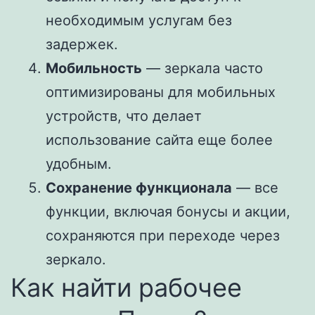
необходимым услугам без
задержек.
Мобильность
— зеркала часто
оптимизированы для мобильных
устройств, что делает
использование сайта еще более
удобным.
Сохранение функционала
— все
функции, включая бонусы и акции,
сохраняются при переходе через
зеркало.
Как найти рабочее