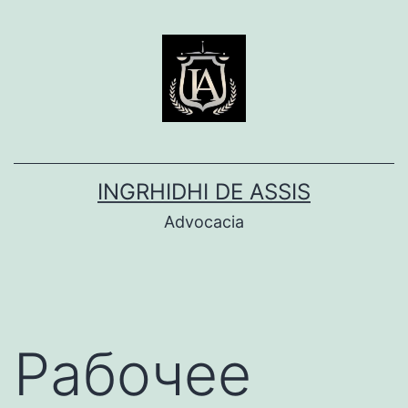
Pular
para
o
conteúdo
INGRHIDHI DE ASSIS
Advocacia
Рабочее