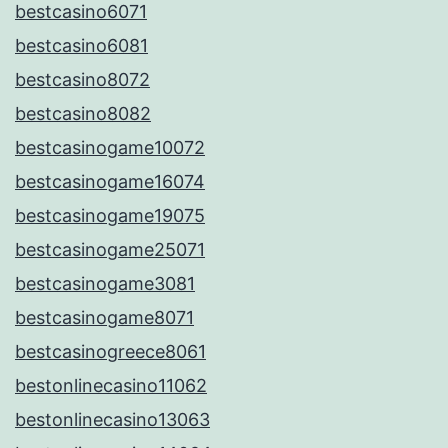
bestcasino6071
bestcasino6081
bestcasino8072
bestcasino8082
bestcasinogame10072
bestcasinogame16074
bestcasinogame19075
bestcasinogame25071
bestcasinogame3081
bestcasinogame8071
bestcasinogreece8061
bestonlinecasino11062
bestonlinecasino13063