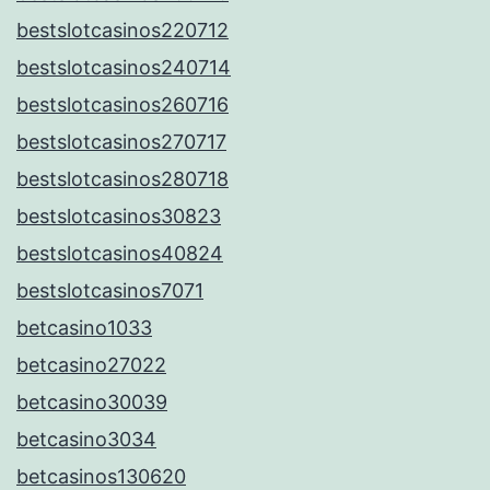
bestslotcasinos220712
bestslotcasinos240714
bestslotcasinos260716
bestslotcasinos270717
bestslotcasinos280718
bestslotcasinos30823
bestslotcasinos40824
bestslotcasinos7071
betcasino1033
betcasino27022
betcasino30039
betcasino3034
betcasinos130620