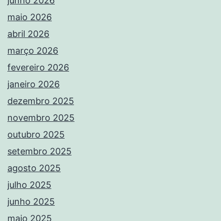
junho 2026
maio 2026
abril 2026
março 2026
fevereiro 2026
janeiro 2026
dezembro 2025
novembro 2025
outubro 2025
setembro 2025
agosto 2025
julho 2025
junho 2025
maio 2025