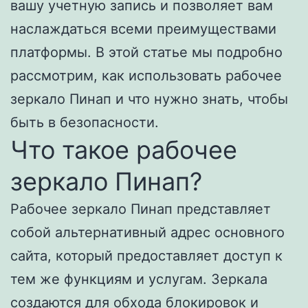
вашу учетную запись и позволяет вам
наслаждаться всеми преимуществами
платформы. В этой статье мы подробно
рассмотрим, как использовать рабочее
зеркало Пинап и что нужно знать, чтобы
быть в безопасности.
Что такое рабочее
зеркало Пинап?
Рабочее зеркало Пинап представляет
собой альтернативный адрес основного
сайта, который предоставляет доступ к
тем же функциям и услугам. Зеркала
создаются для обхода блокировок и