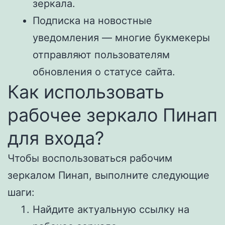
зеркала.
Подписка на новостные
уведомления — многие букмекеры
отправляют пользователям
обновления о статусе сайта.
Как использовать
рабочее зеркало Пинап
для входа?
Чтобы воспользоваться рабочим
зеркалом Пинап, выполните следующие
шаги:
Найдите актуальную ссылку на