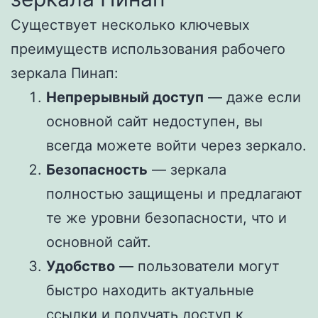
Существует несколько ключевых
преимуществ использования рабочего
зеркала Пинап:
Непрерывный доступ
— даже если
основной сайт недоступен, вы
всегда можете войти через зеркало.
Безопасность
— зеркала
полностью защищены и предлагают
те же уровни безопасности, что и
основной сайт.
Удобство
— пользователи могут
быстро находить актуальные
ссылки и получать доступ к