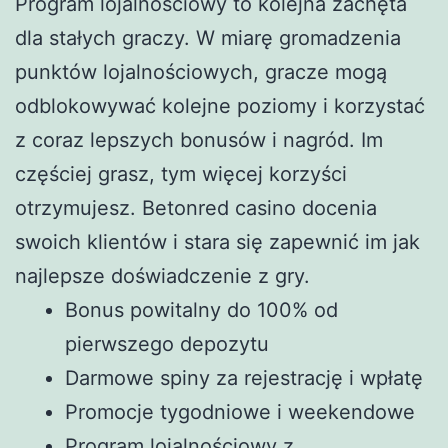
Program lojalnościowy to kolejna zachęta
dla stałych graczy. W miarę gromadzenia
punktów lojalnościowych, gracze mogą
odblokowywać kolejne poziomy i korzystać
z coraz lepszych bonusów i nagród. Im
częściej grasz, tym więcej korzyści
otrzymujesz. Betonred casino docenia
swoich klientów i stara się zapewnić im jak
najlepsze doświadczenie z gry.
Bonus powitalny do 100% od
pierwszego depozytu
Darmowe spiny za rejestrację i wpłatę
Promocje tygodniowe i weekendowe
Program lojalnościowy z