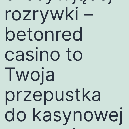
rozrywki –
betonred
casino to
Twoja
przepustka
do kasynowej