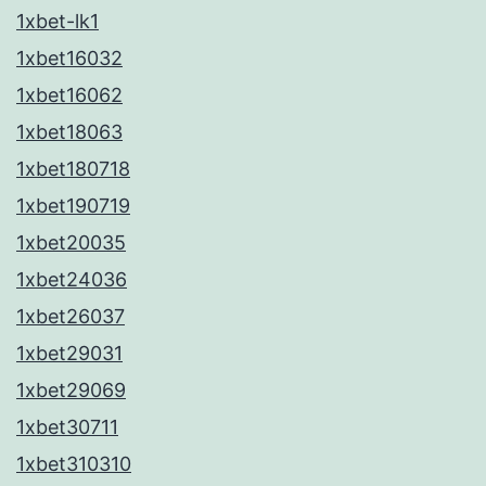
1xbet-lk1
1xbet16032
1xbet16062
1xbet18063
1xbet180718
1xbet190719
1xbet20035
1xbet24036
1xbet26037
1xbet29031
1xbet29069
1xbet30711
1xbet310310