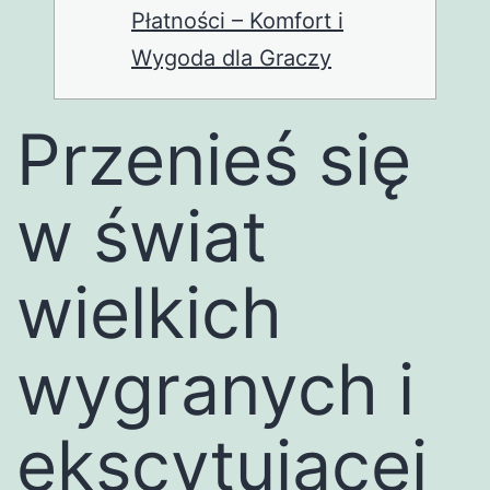
Płatności – Komfort i
Wygoda dla Graczy
Przenieś się
w świat
wielkich
wygranych i
ekscytującej