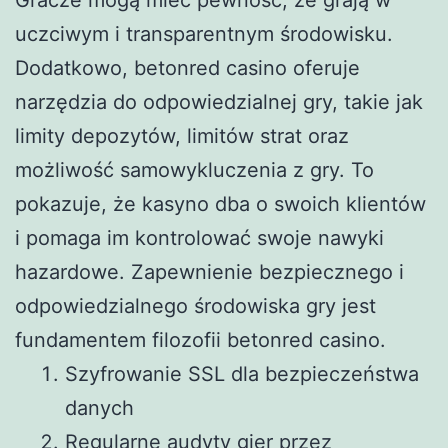
uczciwym i transparentnym środowisku.
Dodatkowo, betonred casino oferuje
narzędzia do odpowiedzialnej gry, takie jak
limity depozytów, limitów strat oraz
możliwość samowykluczenia z gry. To
pokazuje, że kasyno dba o swoich klientów
i pomaga im kontrolować swoje nawyki
hazardowe. Zapewnienie bezpiecznego i
odpowiedzialnego środowiska gry jest
fundamentem filozofii betonred casino.
Szyfrowanie SSL dla bezpieczeństwa
danych
Regularne audyty gier przez