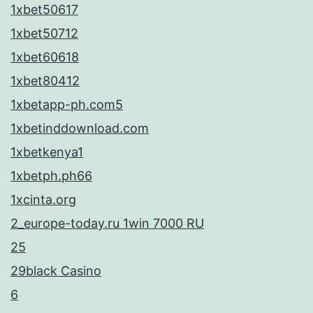
1xbet50617
1xbet50712
1xbet60618
1xbet80412
1xbetapp-ph.com5
1xbetinddownload.com
1xbetkenya1
1xbetph.ph66
1xcinta.org
2_europe-today.ru 1win 7000 RU
25
29black Casino
6