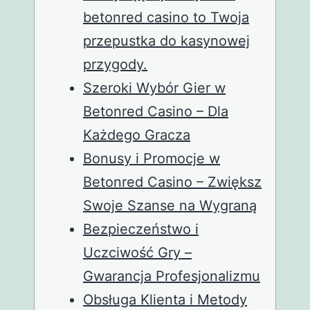
betonred casino to Twoja
przepustka do kasynowej
przygody.
Szeroki Wybór Gier w
Betonred Casino – Dla
Każdego Gracza
Bonusy i Promocje w
Betonred Casino – Zwiększ
Swoje Szanse na Wygraną
Bezpieczeństwo i
Uczciwość Gry –
Gwarancja Profesjonalizmu
Obsługa Klienta i Metody