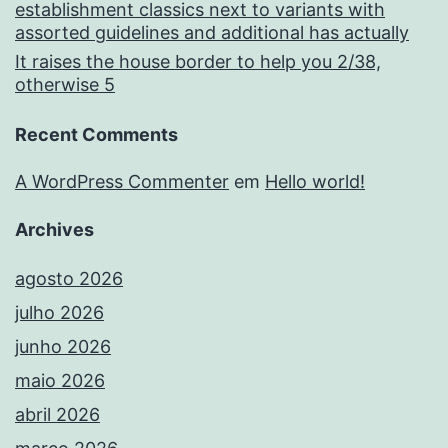
establishment classics next to variants with
assorted guidelines and additional has actually
It raises the house border to help you 2/38,
otherwise 5
Recent Comments
A WordPress Commenter
em
Hello world!
Archives
agosto 2026
julho 2026
junho 2026
maio 2026
abril 2026