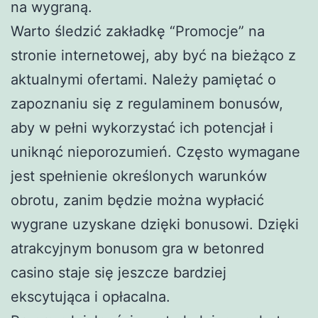
na wygraną.
Warto śledzić zakładkę “Promocje” na
stronie internetowej, aby być na bieżąco z
aktualnymi ofertami. Należy pamiętać o
zapoznaniu się z regulaminem bonusów,
aby w pełni wykorzystać ich potencjał i
uniknąć nieporozumień. Często wymagane
jest spełnienie określonych warunków
obrotu, zanim będzie można wypłacić
wygrane uzyskane dzięki bonusowi. Dzięki
atrakcyjnym bonusom gra w betonred
casino staje się jeszcze bardziej
ekscytująca i opłacalna.