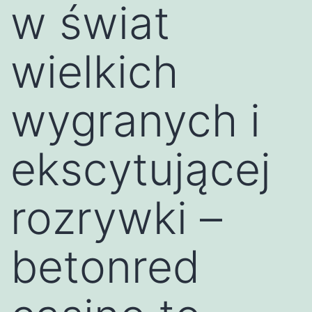
w świat
wielkich
wygranych i
ekscytującej
rozrywki –
betonred