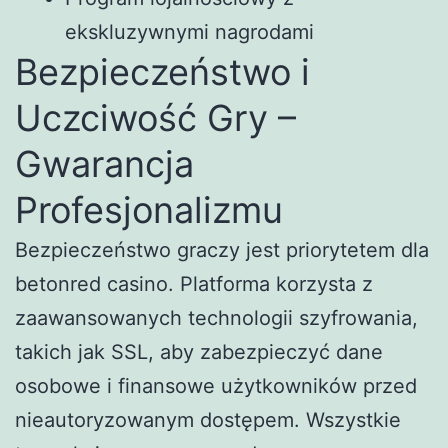
ekskluzywnymi nagrodami
Bezpieczeństwo i
Uczciwość Gry –
Gwarancja
Profesjonalizmu
Bezpieczeństwo graczy jest priorytetem dla
betonred casino. Platforma korzysta z
zaawansowanych technologii szyfrowania,
takich jak SSL, aby zabezpieczyć dane
osobowe i finansowe użytkowników przed
nieautoryzowanym dostępem. Wszystkie