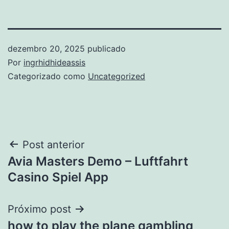
dezembro 20, 2025
publicado
Por
ingrhidhideassis
Categorizado como
Uncategorized
Navegação
Post anterior
Avia Masters Demo – Luftfahrt
de
Casino Spiel App
Post
Próximo post
how to play the plane gambling