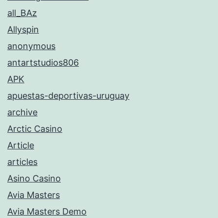
all_BAz
Allyspin
anonymous
antartstudios806
APK
apuestas-deportivas-uruguay
archive
Arctic Casino
Article
articles
Asino Casino
Avia Masters
Avia Masters Demo