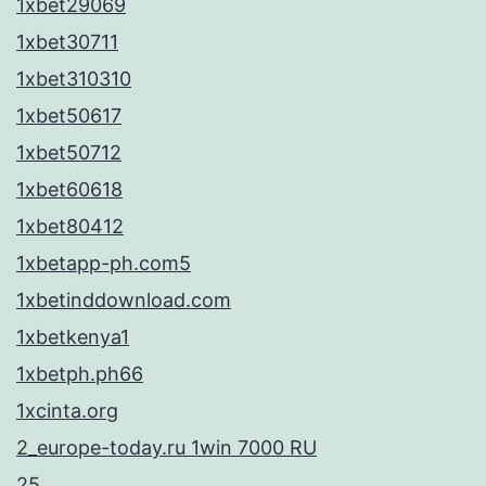
1xbet29069
1xbet30711
1xbet310310
1xbet50617
1xbet50712
1xbet60618
1xbet80412
1xbetapp-ph.com5
1xbetinddownload.com
1xbetkenya1
1xbetph.ph66
1xcinta.org
2_europe-today.ru 1win 7000 RU
25