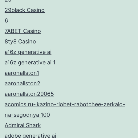
29black Casino
6
7ABET Casino
8ty8 Casino
a16z generative ai
a16z generative ai 1
aaronallston1
aaronallston2
aaronallston29065
acomics.ru~kazino-riobet-rabotchee-zerkalo-
na-segodnya 100
Admiral Shark
adobe generative ai