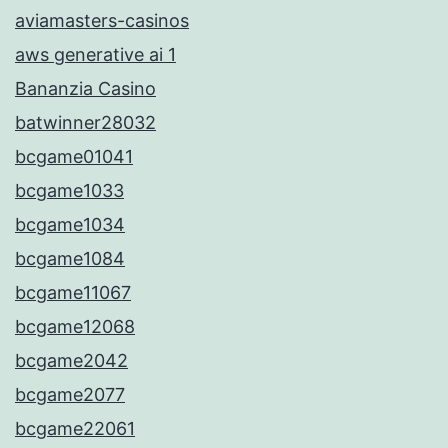
aviamasters-casinos
aws generative ai 1
Bananzia Casino
batwinner28032
bcgame01041
bcgame1033
bcgame1034
bcgame1084
bcgame11067
bcgame12068
bcgame2042
bcgame2077
bcgame22061