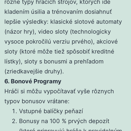
rôzne typy hracích strojov, ktorých ide
kladením úsilia a trénovaním dosiahnuť
lepšie výsledky: klasické slotové automaty
(názor hry), video sloty (technologicky
vysoce pokročilú verziu prvého), akciové
sloty (ktoré môže tiež spôsobiť kreditné
lístky), sloty s bonusmi a prehľadom
(zriedkavejšie druhy).
6. Bonové Programy
Hráči si môžu vypočítavať vyše rôznych
typov bonusov vrátane:
Vstupné balíčky peňazí
Bonusy na 100 % prvých depozít
(ktoré pripravujú hráča k pravidelným