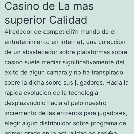
Casino de La mas
superior Calidad
Alrededor de competicii?n mundo de el
entretenimiento en internet, una coleccion
de un abastecedor sobre plataformas sobre
casino suele mediar significativamente del
exito de algun camara y no ha transpirado
sobre la dicha sobre sus jugadores. Hacia la
rapida evolucion de la tecnologia
desplazandolo hacia el pelo nuestro
incremento de las entrenos para jugadores,
elegir algun distribuidor sobre programa de
primer grado en la actualidad no seri�a