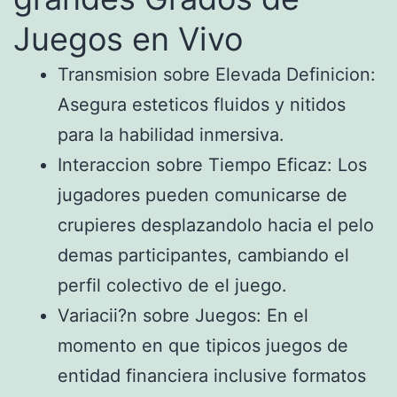
Juegos en Vivo
Transmision sobre Elevada Definicion:
Asegura esteticos fluidos y nitidos
para la habilidad inmersiva.
Interaccion sobre Tiempo Eficaz: Los
jugadores pueden comunicarse de
crupieres desplazandolo hacia el pelo
demas participantes, cambiando el
perfil colectivo de el juego.
Variacii?n sobre Juegos: En el
momento en que tipicos juegos de
entidad financiera inclusive formatos