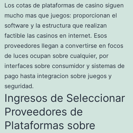
Los cotas de plataformas de casino siguen
mucho mas que juegos: proporcionan el
software y la estructura que realizan
factible las casinos en internet. Esos
proveedores llegan a convertirse en focos
de luces ocupan sobre cualquier, por
interfaces sobre consumidor y sistemas de
pago hasta integracion sobre juegos y
seguridad.
Ingresos de Seleccionar
Proveedores de
Plataformas sobre