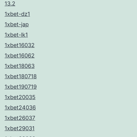
13.2
1xbet-dz1
1xbet-jap
1xbet-lk1
1xbet16032
1xbet16062
1xbet18063
1xbet180718
1xbet190719
1xbet20035
1xbet24036
1xbet26037
1xbet29031