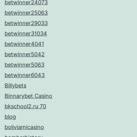
betwinner24073
betwinner25063
betwinner29033
betwinner31034
betwinner4041
betwinner5042
betwinner5063
betwinner6043
Billybets
Binnarybet Casino
bkschool2.ru 70
blog
boliviamicasino