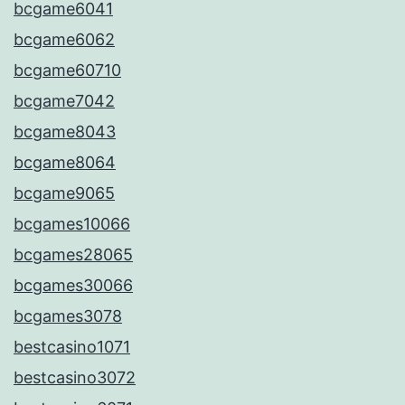
bcgame6041
bcgame6062
bcgame60710
bcgame7042
bcgame8043
bcgame8064
bcgame9065
bcgames10066
bcgames28065
bcgames30066
bcgames3078
bestcasino1071
bestcasino3072