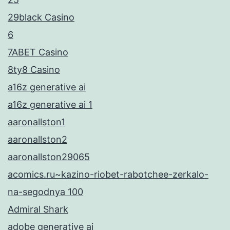
29black Casino
6
7ABET Casino
8ty8 Casino
a16z generative ai
a16z generative ai 1
aaronallston1
aaronallston2
aaronallston29065
acomics.ru~kazino-riobet-rabotchee-zerkalo-
na-segodnya 100
Admiral Shark
adobe generative ai