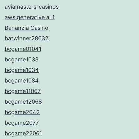
aviamasters-casinos
aws generative ai 1
Bananzia Casino
batwinner28032
bcgame01041
bcgame1033
bcgame1034
bcgame1084
bcgame11067
bcgame12068
bcgame2042
bcgame2077
bcgame22061