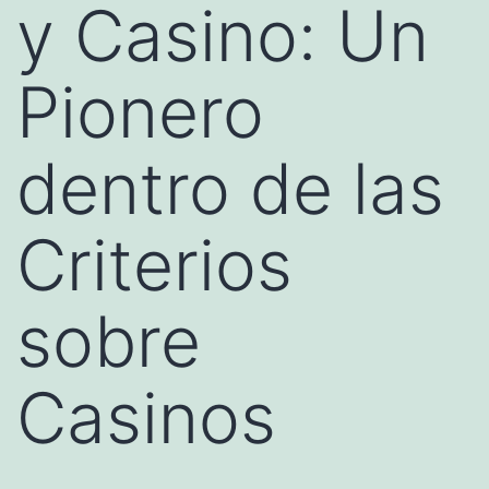
y Casino: Un
Pionero
dentro de las
Criterios
sobre
Casinos