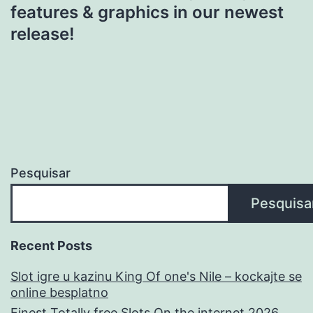
features & graphics in our newest
release!
Pesquisar
Pesquisa
Recent Posts
Slot igre u kazinu King Of one's Nile – kockajte se
online besplatno
Finest Totally free Slots On the internet 2026