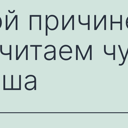
ой причин
читаем ч
ыша