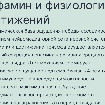
фамин и физиологи
стижений
мическая база ощущения победы ассоцииро
ием нейромедиаторной сети нервной систе
и или достижении триумфа осуществляетс
ый секреция допамина в регионах среднего 
щего ядра. Этот механизм формирует
ическое ощущение подъема Вулкан 24 офиц
стимулирует к последующим активности.
но, что максимальная возбуждение
диаторных зон происходит не в момент
ния вознаграждения, а в период ожидания