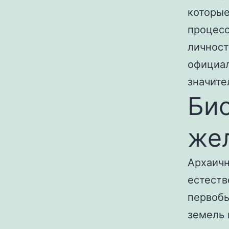
которые
процесс
личност
официал
значите
Би
жел
Архаичн
естеств
первобы
земель 