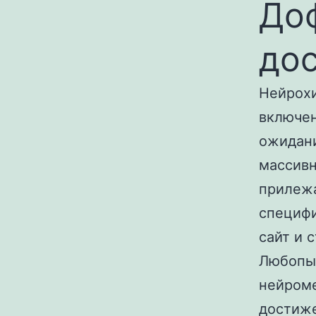
До
до
Нейрохи
включен
ожидани
массивн
прилежа
специф
сайт и 
Любопыт
нейроме
достиже