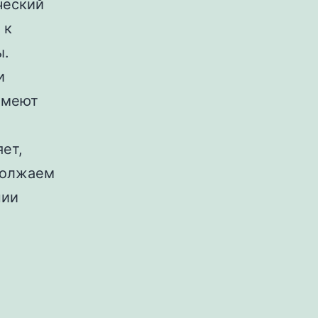
ческий
 к
ы.
и
 имеют
ет,
должаем
нии