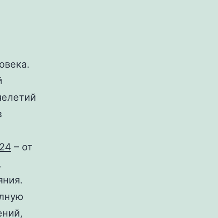
овека.
й
челетий
в
 24
– от
,
яния.
олную
ений,