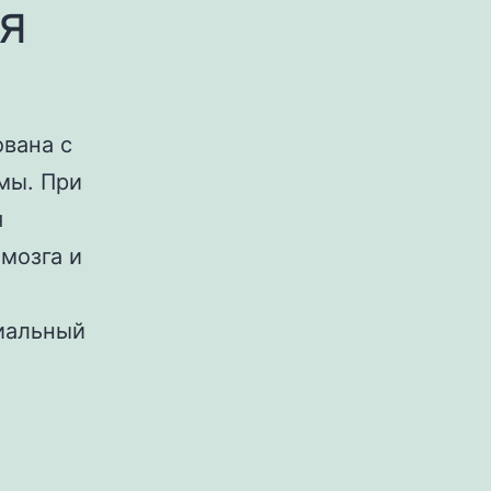
я
вана с
мы. При
я
мозга и
иальный