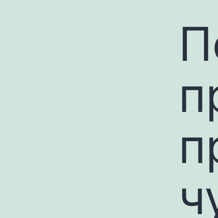
П
п
п
ч