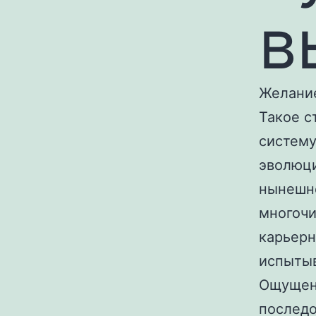
в
Желание
Такое с
систему
эволюци
нынешн
многоч
карьерн
испытыв
Ощущени
последо