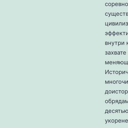
соревно
существ
цивилиз
эффект
внутри 
захвате
меняющ
Историч
многочи
доистор
обрядам
десятью
укорене