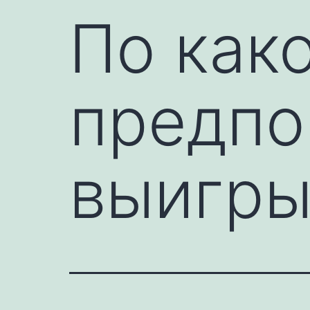
По как
предпо
выигр