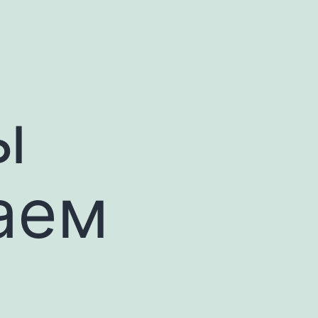
ы
аем