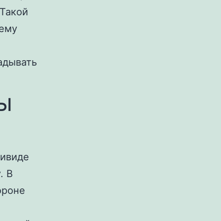
 Такой
чему
адывать
ы
дивиде
. В
ороне