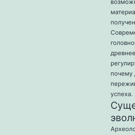
возможн
материа
получен
Совреме
головно
древнее
регулир
почему
пережив
успеха.
Суще
эвол
Археоло