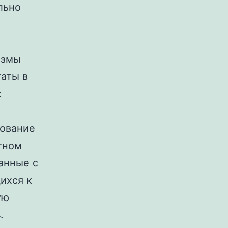
льно
измы
таты в
к
вование
тном
анные с
ихся к
ую
.