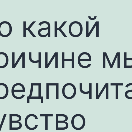
о какой
ричине м
редпочит
увство