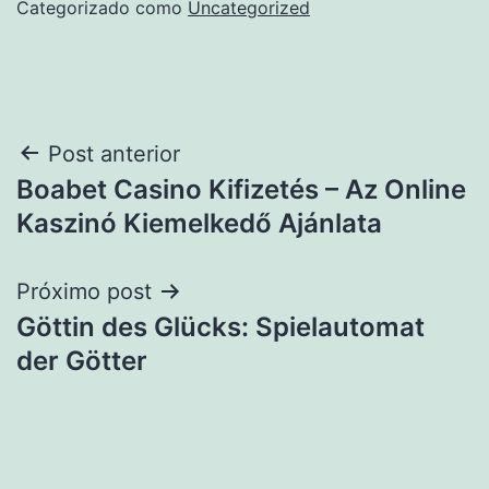
Categorizado como
Uncategorized
Navegação
Post anterior
Boabet Casino Kifizetés – Az Online
de
Kaszinó Kiemelkedő Ajánlata
Post
Próximo post
Göttin des Glücks: Spielautomat
der Götter