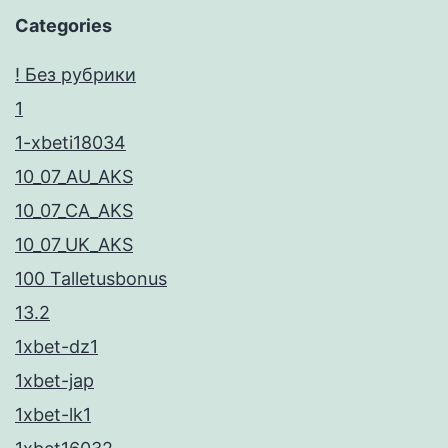
Categories
! Без рубрики
1
1-xbeti18034
10_07_AU_AKS
10_07_CA_AKS
10_07_UK_AKS
100 Talletusbonus
13.2
1xbet-dz1
1xbet-jap
1xbet-lk1