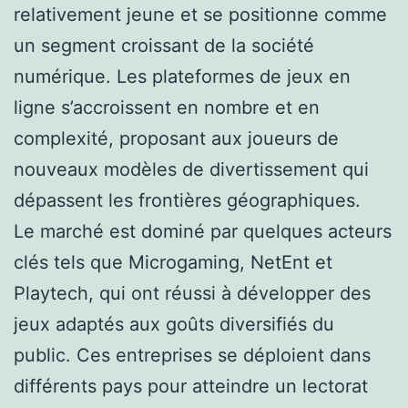
relativement jeune et se positionne comme
un segment croissant de la société
numérique. Les plateformes de jeux en
ligne s’accroissent en nombre et en
complexité, proposant aux joueurs de
nouveaux modèles de divertissement qui
dépassent les frontières géographiques.
Le marché est dominé par quelques acteurs
clés tels que Microgaming, NetEnt et
Playtech, qui ont réussi à développer des
jeux adaptés aux goûts diversifiés du
public. Ces entreprises se déploient dans
différents pays pour atteindre un lectorat