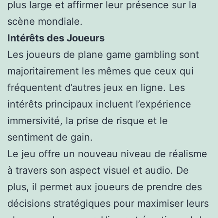
plus large et affirmer leur présence sur la
scène mondiale.
Intérêts des Joueurs
Les joueurs de plane game gambling sont
majoritairement les mêmes que ceux qui
fréquentent d’autres jeux en ligne. Les
intérêts principaux incluent l’expérience
immersivité, la prise de risque et le
sentiment de gain.
Le jeu offre un nouveau niveau de réalisme
à travers son aspect visuel et audio. De
plus, il permet aux joueurs de prendre des
décisions stratégiques pour maximiser leurs