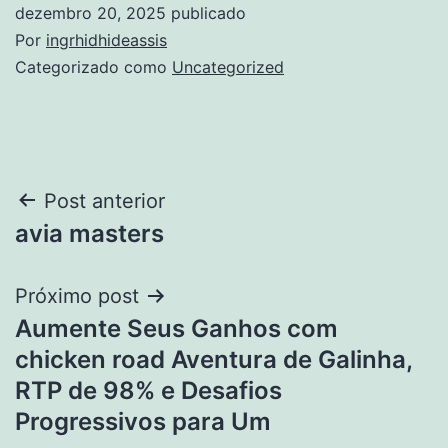
dezembro 20, 2025
publicado
Por
ingrhidhideassis
Categorizado como
Uncategorized
Navegação
Post anterior
avia masters
de
Post
Próximo post
Aumente Seus Ganhos com
chicken road Aventura de Galinha,
RTP de 98% e Desafios
Progressivos para Um