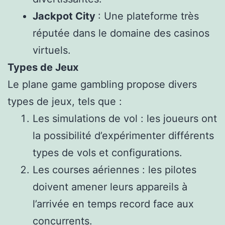
Jackpot City
: Une plateforme très
réputée dans le domaine des casinos
virtuels.
Types de Jeux
Le plane game gambling propose divers
types de jeux, tels que :
Les simulations de vol : les joueurs ont
la possibilité d’expérimenter différents
types de vols et configurations.
Les courses aériennes : les pilotes
doivent amener leurs appareils à
l’arrivée en temps record face aux
concurrents.