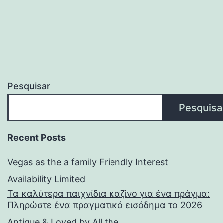
Pesquisar
Pesquisa
Recent Posts
Vegas as the a family Friendly Interest
Availability Limited
Τα καλύτερα παιχνίδια καζίνο για ένα πράγμα:
Πληρώστε ένα πραγματικό εισόδημα το 2026
Antique & Loved by All the