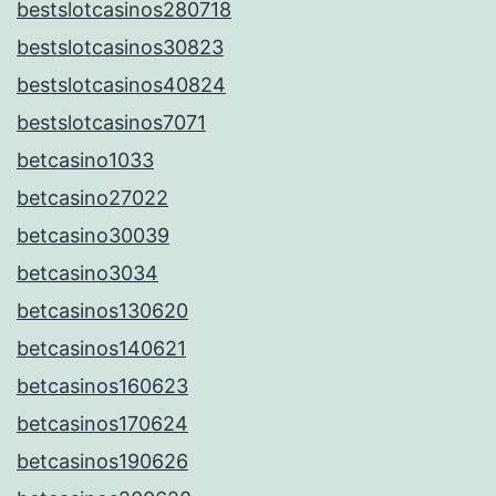
bestslotcasinos280718
bestslotcasinos30823
bestslotcasinos40824
bestslotcasinos7071
betcasino1033
betcasino27022
betcasino30039
betcasino3034
betcasinos130620
betcasinos140621
betcasinos160623
betcasinos170624
betcasinos190626