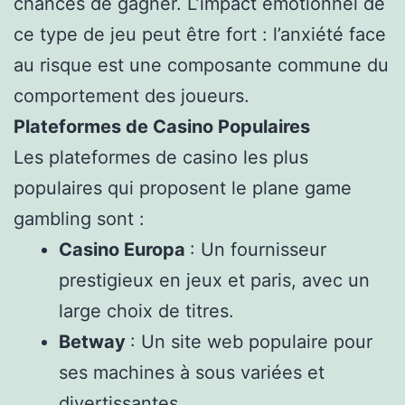
chances de gagner. L’impact émotionnel de
ce type de jeu peut être fort : l’anxiété face
au risque est une composante commune du
comportement des joueurs.
Plateformes de Casino Populaires
Les plateformes de casino les plus
populaires qui proposent le plane game
gambling sont :
Casino Europa
: Un fournisseur
prestigieux en jeux et paris, avec un
large choix de titres.
Betway
: Un site web populaire pour
ses machines à sous variées et
divertissantes.