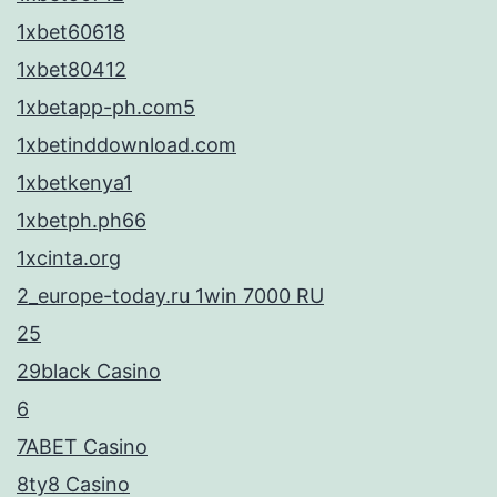
1xbet60618
1xbet80412
1xbetapp-ph.com5
1xbetinddownload.com
1xbetkenya1
1xbetph.ph66
1xcinta.org
2_europe-today.ru 1win 7000 RU
25
29black Casino
6
7ABET Casino
8ty8 Casino