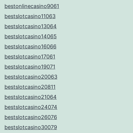
bestonlinecasino9061
bestslotcasino11063
bestslotcasino13064
bestslotcasino14065
bestslotcasino16066
bestslotcasino17061
bestslotcasino19071
bestslotcasino20063
bestslotcasino20811
bestslotcasino21064
bestslotcasino24074
bestslotcasino26076
bestslotcasino30079