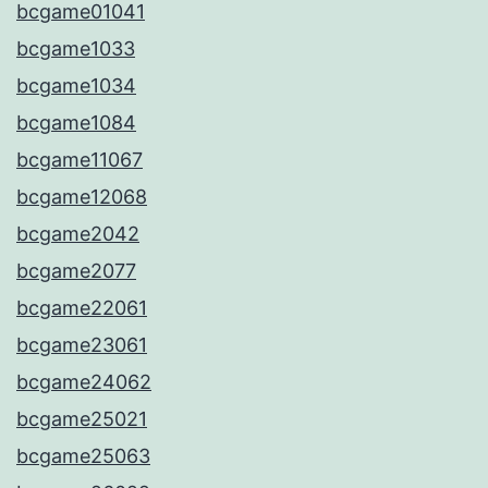
bcgame01041
bcgame1033
bcgame1034
bcgame1084
bcgame11067
bcgame12068
bcgame2042
bcgame2077
bcgame22061
bcgame23061
bcgame24062
bcgame25021
bcgame25063