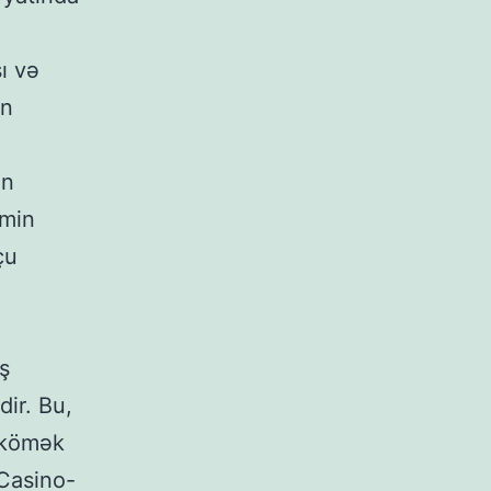
ı və
ən
in
əmin
çu
ş
ir. Bu,
 kömək
 Casino-