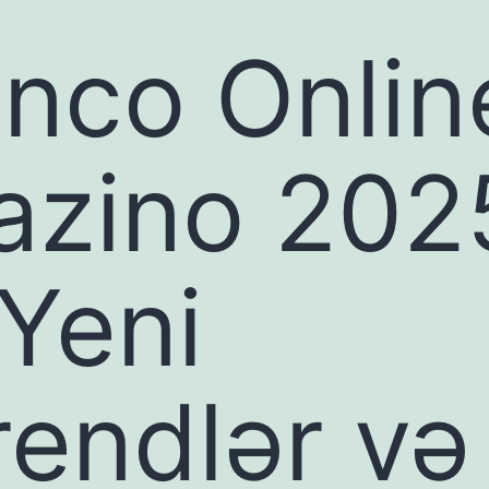
inco Onlin
azino 202
 Yeni
rendlər və