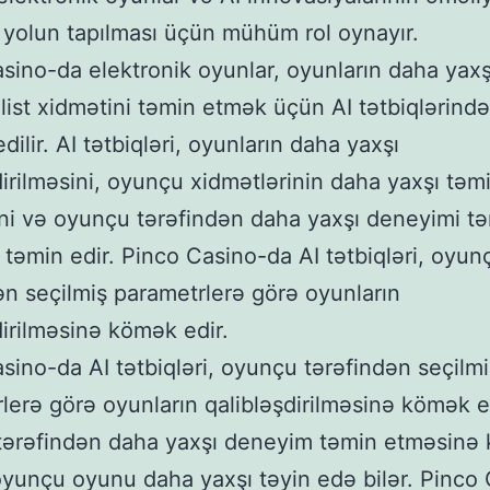
 yolun tapılması üçün mühüm rol oynayır.
sino-da elektronik oyunlar, oyunların daha yaxş
list xidmətini təmin etmək üçün AI tətbiqlərind
edilir. AI tətbiqləri, oyunların daha yaxşı
dirilməsini, oyunçu xidmətlərinin daha yaxşı təm
ni və oyunçu tərəfindən daha yaxşı deneyimi t
 təmin edir. Pinco Casino-da AI tətbiqləri, oyun
ən seçilmiş parametrlerə görə oyunların
dirilməsinə kömək edir.
sino-da AI tətbiqləri, oyunçu tərəfindən seçilmi
lerə görə oyunların qalibləşdirilməsinə kömək ed
tərəfindən daha yaxşı deneyim təmin etməsinə
oyunçu oyunu daha yaxşı təyin edə bilər. Pinco