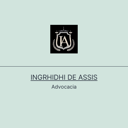
INGRHIDHI DE ASSIS
Advocacia