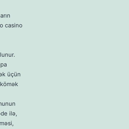
arın
ko casino
lunur.
upa
mək üçün
a kömək
zmunun
de ilə,
məsi,