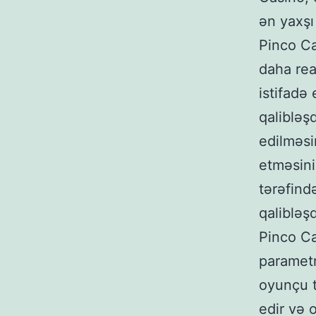
ən yaxşı
Pinco Ca
daha rea
istifadə 
qalibləş
edilməsi
etməsini
tərəfind
qalibləş
Pinco Ca
parametr
oyunçu 
edir və 