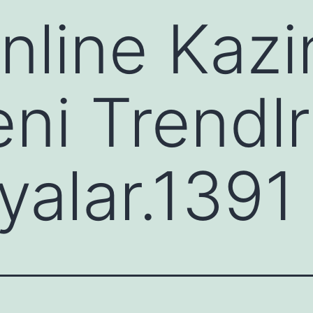
nline Kazi
ni Trendlr
yalar.1391 