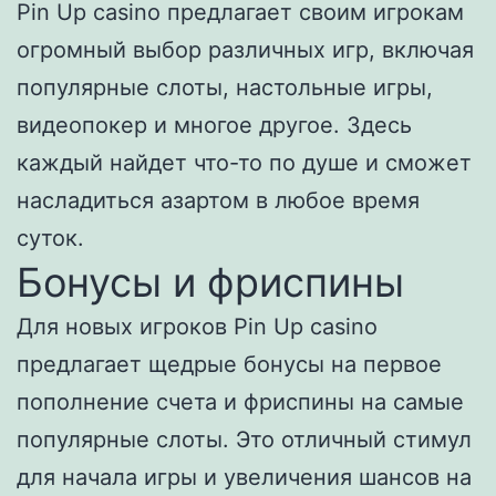
Pin Up casino предлагает своим игрокам
огромный выбор различных игр, включая
популярные слоты, настольные игры,
видеопокер и многое другое. Здесь
каждый найдет что-то по душе и сможет
насладиться азартом в любое время
суток.
Бонусы и фриспины
Для новых игроков Pin Up casino
предлагает щедрые бонусы на первое
пополнение счета и фриспины на самые
популярные слоты. Это отличный стимул
для начала игры и увеличения шансов на