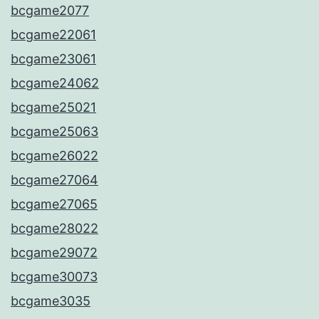
bcgame2077
bcgame22061
bcgame23061
bcgame24062
bcgame25021
bcgame25063
bcgame26022
bcgame27064
bcgame27065
bcgame28022
bcgame29072
bcgame30073
bcgame3035