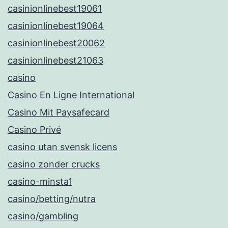
casinionlinebest19061
casinionlinebest19064
casinionlinebest20062
casinionlinebest21063
casino
Casino En Ligne International
Casino Mit Paysafecard
Casino Privé
casino utan svensk licens
casino zonder crucks
casino-minsta1
casino/betting/nutra
casino/gambling