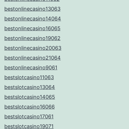
bestonlinecasino13063
bestonlinecasino14064
bestonlinecasino16065
bestonlinecasino19062
bestonlinecasino20063
bestonlinecasino21064
bestonlinecasino9061
bestslotcasino11063
bestslotcasino13064
bestslotcasino14065
bestslotcasino16066
bestslotcasino17061
bestslotcasino19071