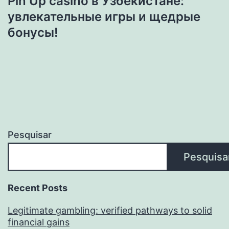
Pin Up casino в Узбекистане:
увлекательные игры и щедрые
бонусы!
Pesquisar
Pesquisa
Recent Posts
Legitimate gambling: verified pathways to solid
financial gains