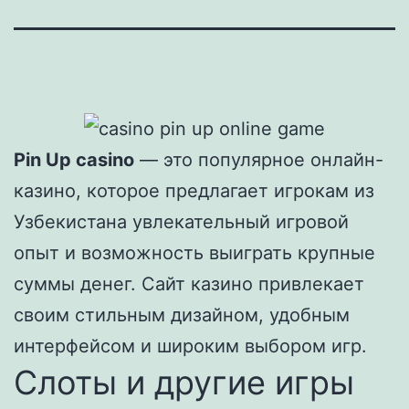
Pin Up casino
— это популярное онлайн-
казино, которое предлагает игрокам из
Узбекистана увлекательный игровой
опыт и возможность выиграть крупные
суммы денег. Сайт казино привлекает
своим стильным дизайном, удобным
интерфейсом и широким выбором игр.
Слоты и другие игры