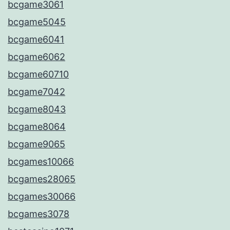
bcgame3061
bcgame5045
bcgame6041
bcgame6062
bcgame60710
bcgame7042
bcgame8043
bcgame8064
bcgame9065
bcgames10066
bcgames28065
bcgames30066
bcgames3078