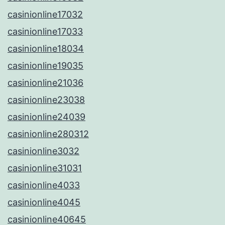
casinionline17032
casinionline17033
casinionline18034
casinionline19035
casinionline21036
casinionline23038
casinionline24039
casinionline280312
casinionline3032
casinionline31031
casinionline4033
casinionline4045
casinionline40645