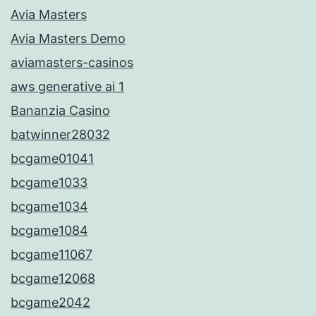
Avia Masters
Avia Masters Demo
aviamasters-casinos
aws generative ai 1
Bananzia Casino
batwinner28032
bcgame01041
bcgame1033
bcgame1034
bcgame1084
bcgame11067
bcgame12068
bcgame2042