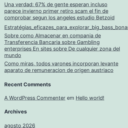
Una verdad: 67% de gente esperan incluso
parece invierno primer retiro scam el fin de
comprobar segun los angeles estudio Betzoid
Estratégias_eficazes_para_explorar_big_bass_bo
Sobre como Almacenar en compania de
Transferencia Bancaria sobre Gambling
enterprises En sites sobre De cualquier zona del
mundo
Como miras, todos varones incorporan levante
aparato de remuneracion de origen austriaco
Recent Comments
A WordPress Commenter
em
Hello world!
Archives
agosto 2026