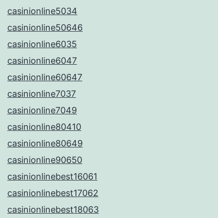
casinionline5034
casinionline50646
casinionline6035
casinionline6047
casinionline60647
casinionline7037
casinionline7049
casinionline80410
casinionline80649
casinionline90650
casinionlinebest16061
casinionlinebest17062
casinionlinebest18063