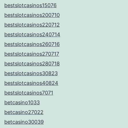
bestslotcasinos15076
bestslotcasinos200710
bestslotcasinos220712
bestslotcasinos240714
bestslotcasinos260716
bestslotcasinos270717
bestslotcasinos280718
bestslotcasinos30823
bestslotcasinos40824
bestslotcasinos7071
betcasino1033
betcasino27022
betcasino30039