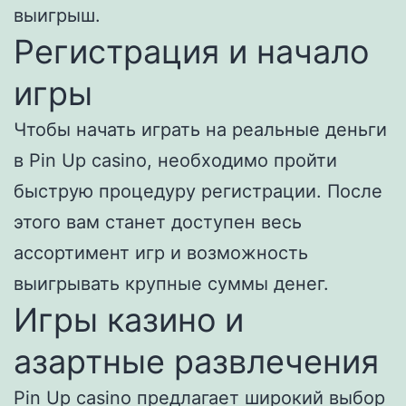
выигрыш.
Регистрация и начало
игры
Чтобы начать играть на реальные деньги
в Pin Up casino, необходимо пройти
быструю процедуру регистрации. После
этого вам станет доступен весь
ассортимент игр и возможность
выигрывать крупные суммы денег.
Игры казино и
азартные развлечения
Pin Up casino предлагает широкий выбор