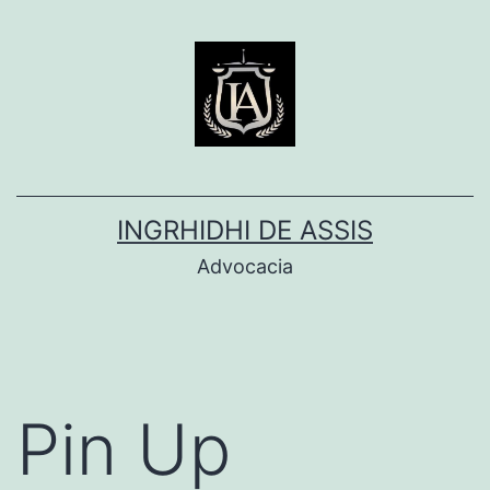
Pular
para
o
conteúdo
INGRHIDHI DE ASSIS
Advocacia
Pin Up