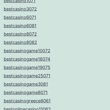
bestcasino1071
bestcasino3072
bestcasino6071
bestcasino6081
bestcasino8072
bestcasino8082
bestcasinogame10072
bestcasinogame16074
bestcasinogame19075
bestcasinogame25071
bestcasinogame3081
bestcasinogame8071
bestcasinogreece8061
bestonlinecasino11062