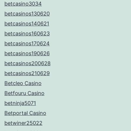
betcasino3034
betcasinos130620
betcasinos140621
betcasinos160623
betcasinos170624
betcasinos190626
betcasinos200628
betcasinos210629
Betcleo Casino
Betfouru Casino
betninja5071
Betportal Casino
betwiner25022