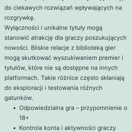
do ciekawych rozwiązań wpływających na
rozgrywkę.
Wyłączności i unikalne tytuły mogą
stanowić atrakcję dla graczy poszukujących
nowości. Bliskie relacje z biblioteką gier
mogą skutkować wyszukiwaniem premier i
tytułów, które nie są dostępne na innych
platformach. Takie różnice często skłaniają
do eksploracji i testowania różnych
gatunków.
Odpowiedzialna gra – przypomnienie o
18+
Kontrola konta i aktywności graczy