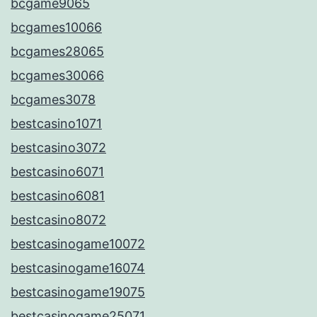
bcgame9065
bcgames10066
bcgames28065
bcgames30066
bcgames3078
bestcasino1071
bestcasino3072
bestcasino6071
bestcasino6081
bestcasino8072
bestcasinogame10072
bestcasinogame16074
bestcasinogame19075
bestcasinogame25071