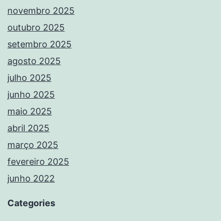
novembro 2025
outubro 2025
setembro 2025
agosto 2025
julho 2025
junho 2025
maio 2025
abril 2025
março 2025
fevereiro 2025
junho 2022
Categories