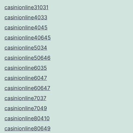
casinionline31031
casinionline4033
casinionline4045
casinionline40645
casinionline5034
casinionline50646
casinionline6035
casinionline6047
casinionline60647
casinionline7037
casinionline7049
casinionline80410
casinionline80649