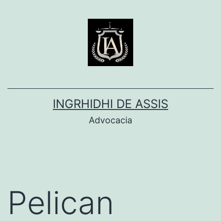
Pular
para
o
conteúdo
INGRHIDHI DE ASSIS
Advocacia
Pelican