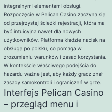
integralnymi elementami obsługi.
Rozpoczęcie w Pelican Casino zaczyna się
od przejrzystej ścieżki rejestracji, która ma
być intuicyjna nawet dla nowych
użytkowników. Platforma kładzie nacisk na
obsługę po polsku, co pomaga w
zrozumieniu warunków i zasad korzystania.
W kontekście właściwego podejścia do
hazardu ważne jest, aby każdy gracz znał
zasady samokontroli i ograniczeń w grze.
Interfejs Pelican Casino
– przegląd menu i