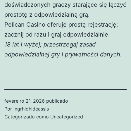
doświadczonych graczy starające się łączyć
prostotę z odpowiedzialną grą.
Pelican Casino oferuje prostą rejestrację;
zacznij od razu i graj odpowiedzialnie.
18 lat i wyżej; przestrzegaj zasad
odpowiedzialnej gry i prywatności danych.
fevereiro 21, 2026
publicado
Por
ingrhidhideassis
Categorizado como
Uncategorized