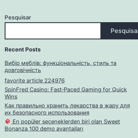
Pesquisar
Pesquisa
Recent Posts
Вибір меблів: функціональність, стиль та
довговічність
favorite article 224976
SpinFred Casino: Fast‑Paced Gaming for Quick
Wins
Как правильно хранить лекарства в жару для
их безопасного использования
En popüler seçeneklerden biri olan Sweet
Bonanza 100 demo avantajları