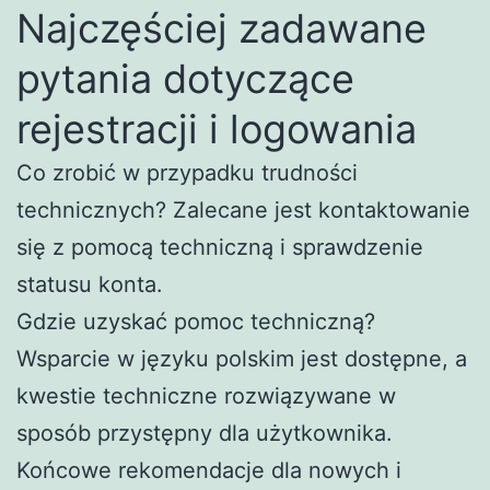
Najczęściej zadawane
pytania dotyczące
rejestracji i logowania
Co zrobić w przypadku trudności
technicznych? Zalecane jest kontaktowanie
się z pomocą techniczną i sprawdzenie
statusu konta.
Gdzie uzyskać pomoc techniczną?
Wsparcie w języku polskim jest dostępne, a
kwestie techniczne rozwiązywane w
sposób przystępny dla użytkownika.
Końcowe rekomendacje dla nowych i