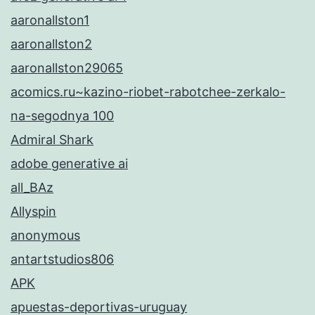
aaronallston1
aaronallston2
aaronallston29065
acomics.ru~kazino-riobet-rabotchee-zerkalo-
na-segodnya 100
Admiral Shark
adobe generative ai
all_BAz
Allyspin
anonymous
antartstudios806
APK
apuestas-deportivas-uruguay