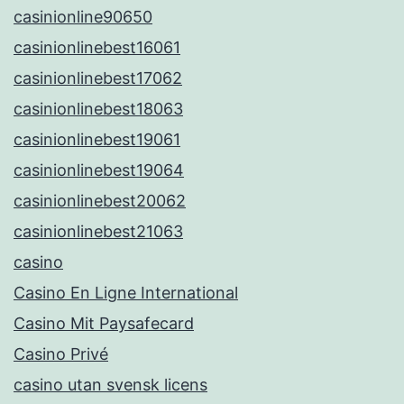
casinionline90650
casinionlinebest16061
casinionlinebest17062
casinionlinebest18063
casinionlinebest19061
casinionlinebest19064
casinionlinebest20062
casinionlinebest21063
casino
Casino En Ligne International
Casino Mit Paysafecard
Casino Privé
casino utan svensk licens