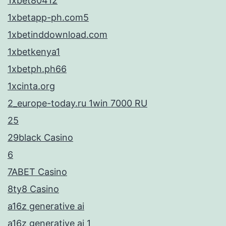
1xbet80412
1xbetapp-ph.com5
1xbetinddownload.com
1xbetkenya1
1xbetph.ph66
1xcinta.org
2_europe-today.ru 1win 7000 RU
25
29black Casino
6
7ABET Casino
8ty8 Casino
a16z generative ai
a16z generative ai 1