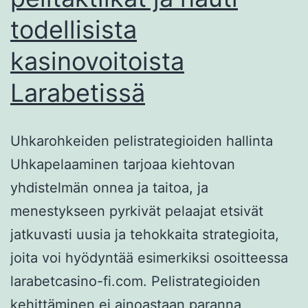
todellisista
kasinovoitoista
Larabetissä
Uhkarohkeiden pelistrategioiden hallinta
Uhkapelaaminen tarjoaa kiehtovan
yhdistelmän onnea ja taitoa, ja
menestykseen pyrkivät pelaajat etsivät
jatkuvasti uusia ja tehokkaita strategioita,
joita voi hyödyntää esimerkiksi osoitteessa
larabetcasino-fi.com. Pelistrategioiden
kehittäminen ei ainoastaan paranna