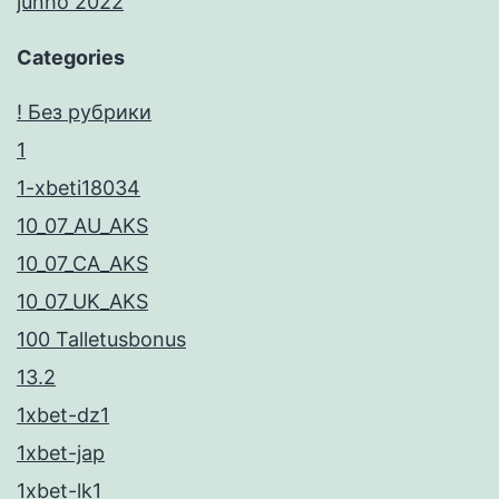
junho 2022
Categories
! Без рубрики
1
1-xbeti18034
10_07_AU_AKS
10_07_CA_AKS
10_07_UK_AKS
100 Talletusbonus
13.2
1xbet-dz1
1xbet-jap
1xbet-lk1