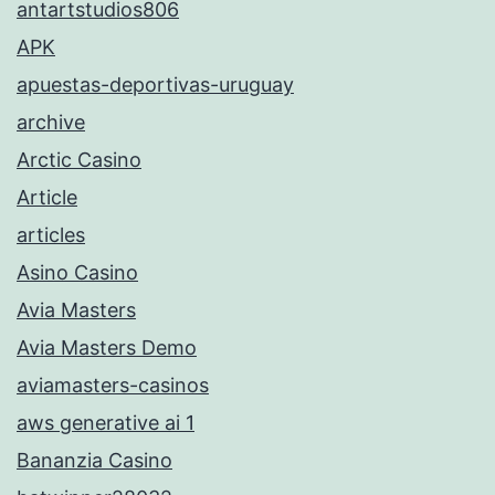
antartstudios806
APK
apuestas-deportivas-uruguay
archive
Arctic Casino
Article
articles
Asino Casino
Avia Masters
Avia Masters Demo
aviamasters-casinos
aws generative ai 1
Bananzia Casino