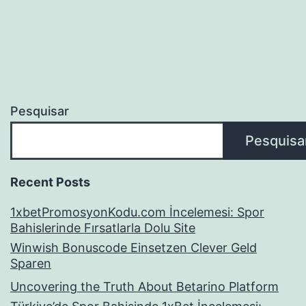
de
posts
Pesquisar
Pesquisa
Recent Posts
1xbetPromosyonKodu.com İncelemesi: Spor
Bahislerinde Fırsatlarla Dolu Site
Winwish Bonuscode Einsetzen Clever Geld
Sparen
Uncovering the Truth About Betarino Platform