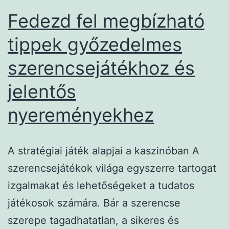
Fedezd fel megbízható
tippek győzedelmes
szerencsejátékhoz és
jelentős
nyereményekhez
A stratégiai játék alapjai a kaszinóban A
szerencsejátékok világa egyszerre tartogat
izgalmakat és lehetőségeket a tudatos
játékosok számára. Bár a szerencse
szerepe tagadhatatlan, a sikeres és