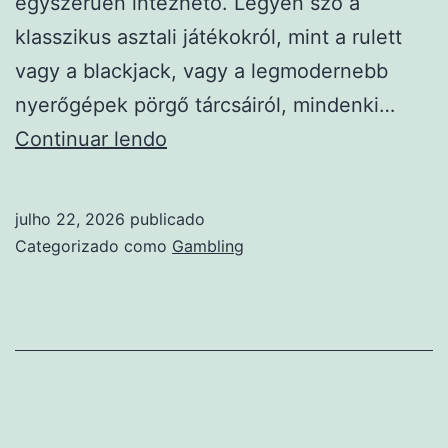
egyszerűen intézhető. Legyen szó a
klasszikus asztali játékokról, mint a rulett
vagy a blackjack, vagy a legmodernebb
nyerőgépek pörgő tárcsáiról, mindenki…
Biztos
Continuar lendo
nyeremények
feltárása:
julho 22, 2026
publicado
okos
Categorizado como
Gambling
útikalauzod
a
kaszinó
izgalmaihoz