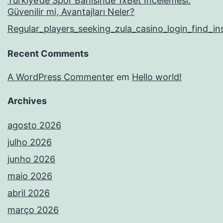
Türkiye’de Spor Bahisinde 1xBet İncelemesi:
Güvenilir mi, Avantajları Neler?
Regular_players_seeking_zula_casino_login_find_i
Recent Comments
A WordPress Commenter
em
Hello world!
Archives
agosto 2026
julho 2026
junho 2026
maio 2026
abril 2026
março 2026