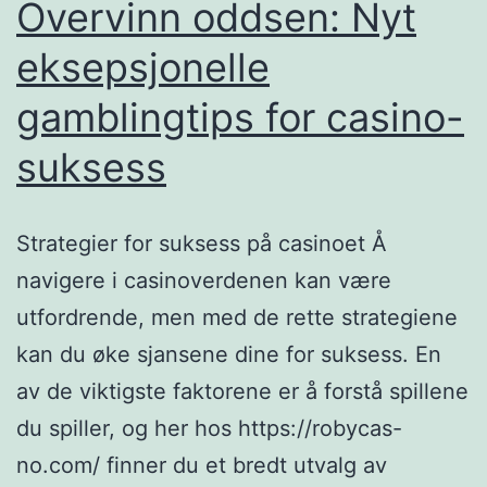
Overvinn oddsen: Nyt
eksepsjonelle
gamblingtips for casino-
suksess
Strategier for suksess på casinoet Å
navigere i casinoverdenen kan være
utfordrende, men med de rette strategiene
kan du øke sjansene dine for suksess. En
av de viktigste faktorene er å forstå spillene
du spiller, og her hos https://robycas-
no.com/ finner du et bredt utvalg av