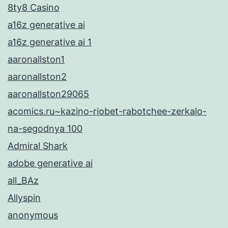
8ty8 Casino
a16z generative ai
a16z generative ai 1
aaronallston1
aaronallston2
aaronallston29065
acomics.ru~kazino-riobet-rabotchee-zerkalo-
na-segodnya 100
Admiral Shark
adobe generative ai
all_BAz
Allyspin
anonymous