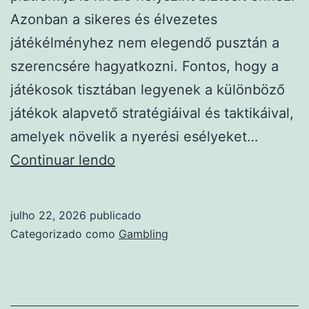
Azonban a sikeres és élvezetes
játékélményhez nem elegendő pusztán a
szerencsére hagyatkozni. Fontos, hogy a
játékosok tisztában legyenek a különböző
játékok alapvető stratégiáival és taktikáival,
amelyek növelik a nyerési esélyeket…
Növelje
Continuar lendo
szerencsejáték
struktúráját
julho 22, 2026
publicado
szakértői
Categorizado como
Gambling
taktikai
kaszinó
betekintésekkel