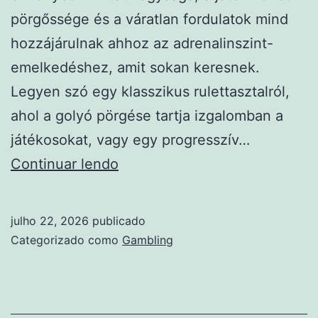
pörgőssége és a váratlan fordulatok mind
hozzájárulnak ahhoz az adrenalinszint-
emelkedéshez, amit sokan keresnek.
Legyen szó egy klasszikus rulettasztalról,
ahol a golyó pörgése tartja izgalomban a
játékosokat, vagy egy progresszív…
Dobja
Continuar lendo
fel
játékát
julho 22, 2026
publicado
szerezze
Categorizado como
Gambling
meg
a
kaszinó