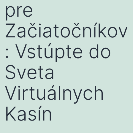
pre
Začiatočníkov
: Vstúpte do
Sveta
Virtuálnych
Kasín