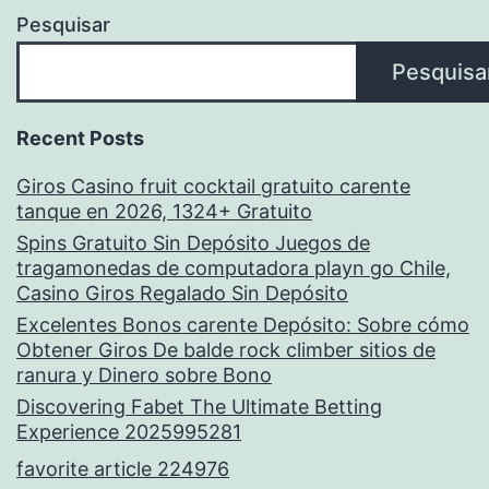
Pesquisar
Pesquisa
Recent Posts
Giros Casino fruit cocktail gratuito carente
tanque en 2026, 1324+ Gratuito
Spins Gratuito Sin Depósito Juegos de
tragamonedas de computadora playn go Chile,
Casino Giros Regalado Sin Depósito
Excelentes Bonos carente Depósito: Sobre cómo
Obtener Giros De balde rock climber sitios de
ranura y Dinero sobre Bono
Discovering Fabet The Ultimate Betting
Experience 2025995281
favorite article 224976