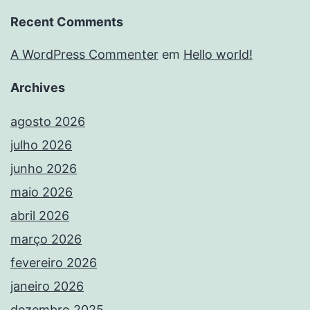
Recent Comments
A WordPress Commenter
em
Hello world!
Archives
agosto 2026
julho 2026
junho 2026
maio 2026
abril 2026
março 2026
fevereiro 2026
janeiro 2026
dezembro 2025