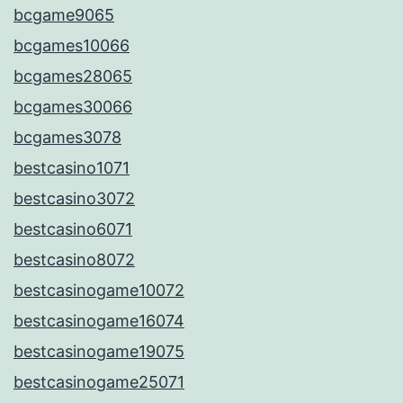
bcgame9065
bcgames10066
bcgames28065
bcgames30066
bcgames3078
bestcasino1071
bestcasino3072
bestcasino6071
bestcasino8072
bestcasinogame10072
bestcasinogame16074
bestcasinogame19075
bestcasinogame25071