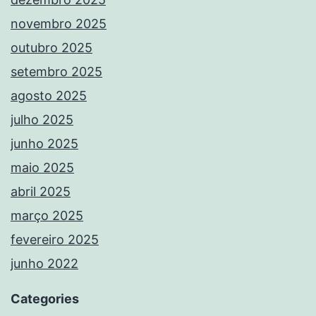
novembro 2025
outubro 2025
setembro 2025
agosto 2025
julho 2025
junho 2025
maio 2025
abril 2025
março 2025
fevereiro 2025
junho 2022
Categories