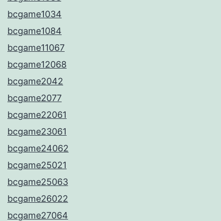
bcgame1034
bcgame1084
bcgame11067
bcgame12068
bcgame2042
bcgame2077
bcgame22061
bcgame23061
bcgame24062
bcgame25021
bcgame25063
bcgame26022
bcgame27064