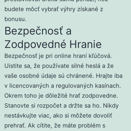
budete môcť vybrať výhry získané z
bonusu.
Bezpečnosť a
Zodpovedné Hranie
Bezpečnosť je pri online hraní kľúčová.
Uistite sa, že používate silné heslá a že
vaše osobné údaje sú chránené. Hrajte iba
v licencovaných a regulovaných kasínach.
Okrem toho je dôležité hrať zodpovedne.
Stanovte si rozpočet a držte sa ho. Nikdy
nestávkujte viac, ako si môžete dovoliť
prehrať. Ak cítite, že máte problém s