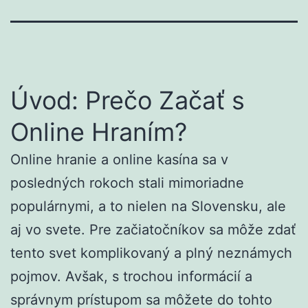
Úvod: Prečo Začať s
Online Hraním?
Online hranie a online kasína sa v
posledných rokoch stali mimoriadne
populárnymi, a to nielen na Slovensku, ale
aj vo svete. Pre začiatočníkov sa môže zdať
tento svet komplikovaný a plný neznámych
pojmov. Avšak, s trochou informácií a
správnym prístupom sa môžete do tohto