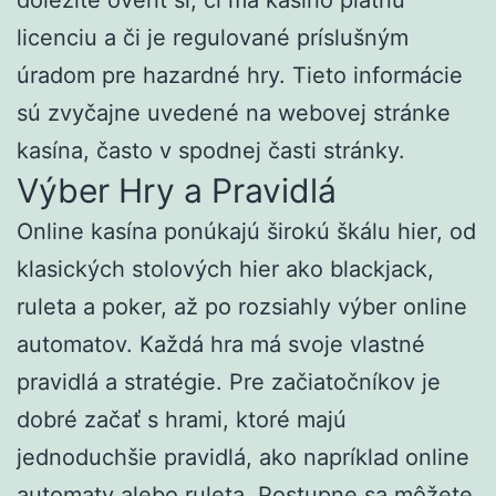
licenciu a či je regulované príslušným
úradom pre hazardné hry. Tieto informácie
sú zvyčajne uvedené na webovej stránke
kasína, často v spodnej časti stránky.
Výber Hry a Pravidlá
Online kasína ponúkajú širokú škálu hier, od
klasických stolových hier ako blackjack,
ruleta a poker, až po rozsiahly výber online
automatov. Každá hra má svoje vlastné
pravidlá a stratégie. Pre začiatočníkov je
dobré začať s hrami, ktoré majú
jednoduchšie pravidlá, ako napríklad online
automaty alebo ruleta. Postupne sa môžete