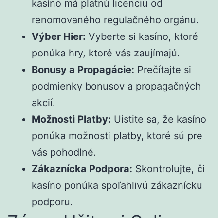
kasíno má platnú licenciu od
renomovaného regulačného orgánu.
Výber Hier:
Vyberte si kasíno, ktoré
ponúka hry, ktoré vás zaujímajú.
Bonusy a Propagácie:
Prečítajte si
podmienky bonusov a propagačných
akcií.
Možnosti Platby:
Uistite sa, že kasíno
ponúka možnosti platby, ktoré sú pre
vás pohodlné.
Zákaznícka Podpora:
Skontrolujte, či
kasíno ponúka spoľahlivú zákaznícku
podporu.