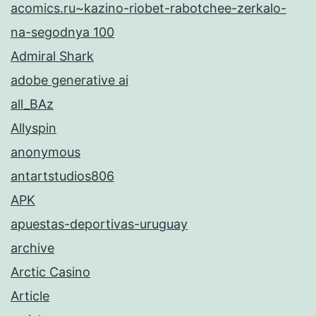
acomics.ru~kazino-riobet-rabotchee-zerkalo-
na-segodnya 100
Admiral Shark
adobe generative ai
all_BAz
Allyspin
anonymous
antartstudios806
APK
apuestas-deportivas-uruguay
archive
Arctic Casino
Article