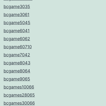
bcgame3035
bcgame3061
bcgame5045
bcgame6041
bcgame6062
bcgame60710
bcgame7042
bcgame8043
bcgame8064
bcgame9065
bcgames10066
bcgames28065
bcgames30066