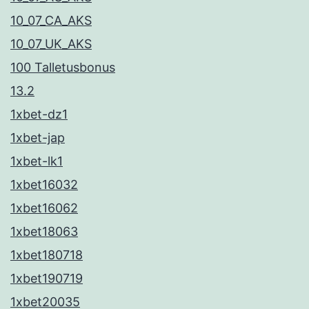
10_07_CA_AKS
10_07_UK_AKS
100 Talletusbonus
13.2
1xbet-dz1
1xbet-jap
1xbet-lk1
1xbet16032
1xbet16062
1xbet18063
1xbet180718
1xbet190719
1xbet20035