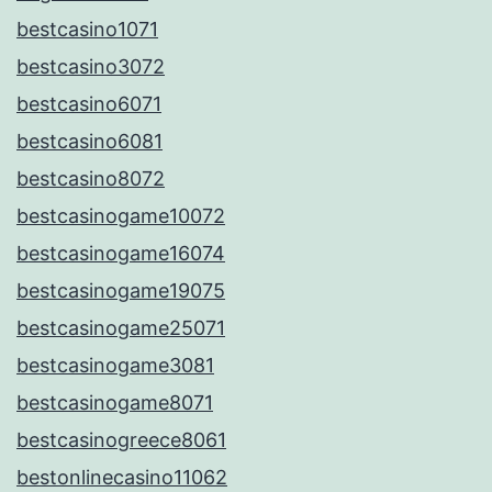
bestcasino1071
bestcasino3072
bestcasino6071
bestcasino6081
bestcasino8072
bestcasinogame10072
bestcasinogame16074
bestcasinogame19075
bestcasinogame25071
bestcasinogame3081
bestcasinogame8071
bestcasinogreece8061
bestonlinecasino11062