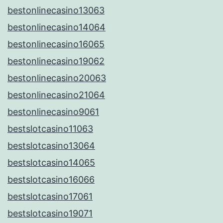
bestonlinecasino13063
bestonlinecasino14064
bestonlinecasino16065
bestonlinecasino19062
bestonlinecasino20063
bestonlinecasino21064
bestonlinecasino9061
bestslotcasino11063
bestslotcasino13064
bestslotcasino14065
bestslotcasino16066
bestslotcasino17061
bestslotcasino19071