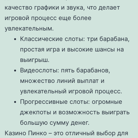
качество графики и звука, что делает
игровой процесс еще более
увлекательным.
Классические слоты: три барабана,
простая игра и высокие шансы на
выигрыш.
Видеослоты: пять барабанов,
множество линий выплат и
увлекательный игровой процесс.
Прогрессивные слоты: огромные
джекпоты и возможность выиграть
большую сумму денег.
Казино Пинко – это отличный выбор для