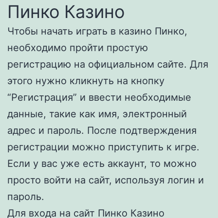
Пинко Казино
Чтобы начать играть в казино Пинко,
необходимо пройти простую
регистрацию на официальном сайте. Для
этого нужно кликнуть на кнопку
“Регистрация” и ввести необходимые
данные, такие как имя, электронный
адрес и пароль. После подтверждения
регистрации можно приступить к игре.
Если у вас уже есть аккаунт, то можно
просто войти на сайт, используя логин и
пароль.
Для входа на сайт Пинко Казино