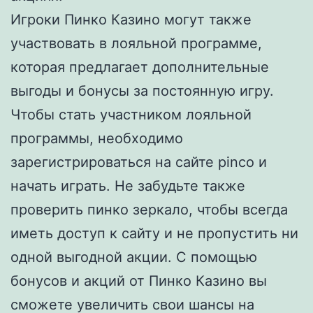
Игроки Пинко Казино могут также
участвовать в лояльной программе,
которая предлагает дополнительные
выгоды и бонусы за постоянную игру.
Чтобы стать участником лояльной
программы, необходимо
зарегистрироваться на сайте pinco и
начать играть. Не забудьте также
проверить пинко зеркало, чтобы всегда
иметь доступ к сайту и не пропустить ни
одной выгодной акции. С помощью
бонусов и акций от Пинко Казино вы
сможете увеличить свои шансы на