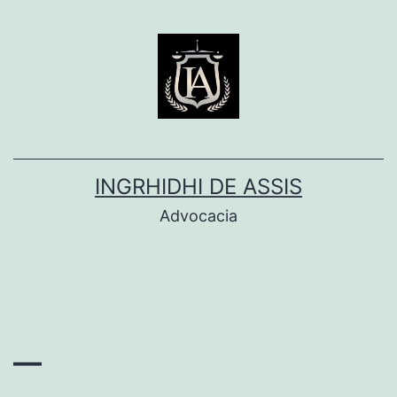
Pular
para
o
conteúdo
INGRHIDHI DE ASSIS
Advocacia
–