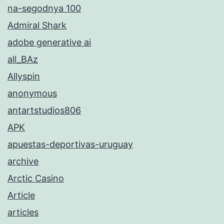
na-segodnya 100
Admiral Shark
adobe generative ai
all_BAz
Allyspin
anonymous
antartstudios806
APK
apuestas-deportivas-uruguay
archive
Arctic Casino
Article
articles