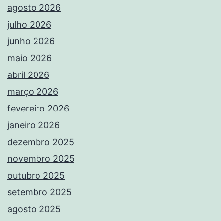
agosto 2026
julho 2026
junho 2026
maio 2026
abril 2026
março 2026
fevereiro 2026
janeiro 2026
dezembro 2025
novembro 2025
outubro 2025
setembro 2025
agosto 2025