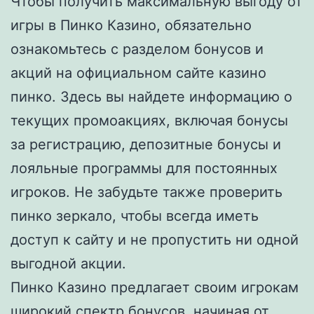
Чтобы получить максимальную выгоду от
игры в Пинко Казино, обязательно
ознакомьтесь с разделом бонусов и
акций на официальном сайте казино
пинко. Здесь вы найдете информацию о
текущих промоакциях, включая бонусы
за регистрацию, депозитные бонусы и
лояльные программы для постоянных
игроков. Не забудьте также проверить
пинко зеркало, чтобы всегда иметь
доступ к сайту и не пропустить ни одной
выгодной акции.
Пинко Казино предлагает своим игрокам
широкий спектр бонусов, начиная от