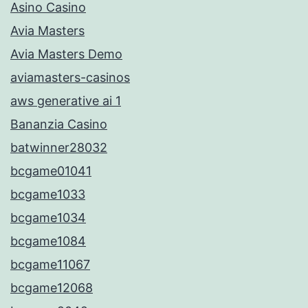
Asino Casino
Avia Masters
Avia Masters Demo
aviamasters-casinos
aws generative ai 1
Bananzia Casino
batwinner28032
bcgame01041
bcgame1033
bcgame1034
bcgame1084
bcgame11067
bcgame12068