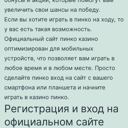
увеличить свои шансы на победу.
Если вы хотите играть в пинко на ходу, то
у вас есть такая возможность.
Официальный сайт пинко казино
оптимизирован для мобильных
устройств, что позволяет вам играть в
любое время и в любом месте. Просто
сделайте пинко вход на сайт с вашего
смартфона или планшета и начните
играть в казино пинко.
Регистрация и вход на
официальном сайте