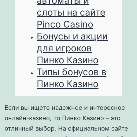
автоматы и
слоты на сайте
Pinco Casino
Бонусы и акции
для игроков
Пинко Казино
Типы бонусов в
Пинко Казино
Если вы ищете надежное и интересное
онлайн-казино, то Пинко Казино – это
отличный выбор. На официальном сайте