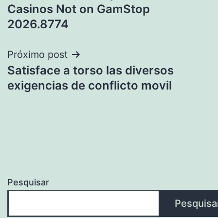
de
Casinos Not on GamStop
Post
2026.8774
Próximo post
Satisface a torso las diversos
exigencias de conflicto movil
Pesquisar
Pesquisa