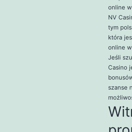
online w
NV Casin
tym pols
która je
online w
Jeśli sz
Casino j
bonusów
szanse n
możliwoś
Wit
pro