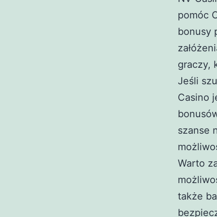
pomóc C
bonusy p
załóżen
graczy, 
Jeśli sz
Casino j
bonusów
szanse n
możliwoś
Warto za
możliwoś
także ba
bezpiecz