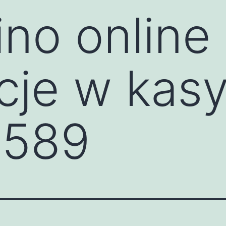
no online
cje w kasy
3589