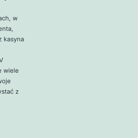
ach, w
enta,
 z kasyna
NV
e wiele
woje
ystać z