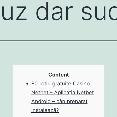
uz dar su
Content
80 rotiri gratuite Casino
Netbet – Aplicația Netbet
Android – cân preparat
instalează?