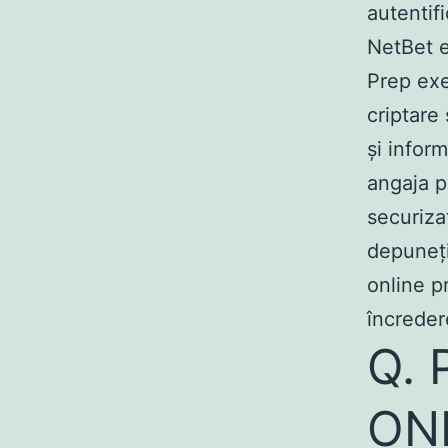
autentif
NetBet e
Prep exe
criptare 
și infor
angaja p
securiza
depuneți
online p
încreder
Q. 
ONL