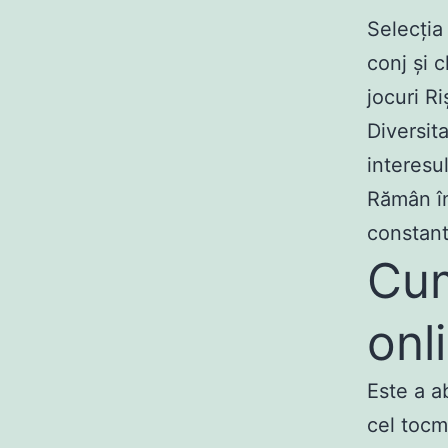
Selecția
conj și 
jocuri Ri
Diversit
interesul
Rămân în
constante
Cum
onl
Este a a
cel tocm