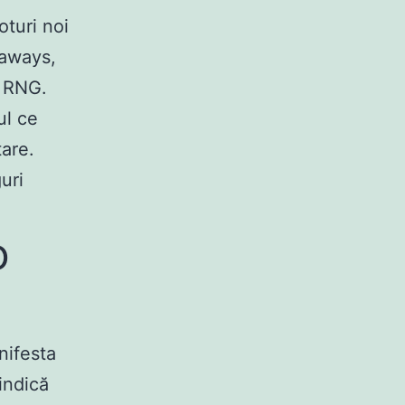
oturi noi
gaways,
i RNG.
ul ce
tare.
uri
o
nifesta
indică