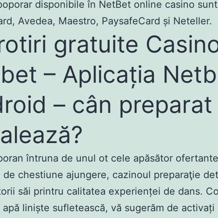
poporar disponibile în NetBet online casino sunt
rd, Avedea, Maestro, PaysafeCard și Neteller.
rotiri gratuite Casin
bet – Aplicația Netb
roid – cân preparat
talează?
ran întruna de unul ot cele apăsător ofertant
 de chestiune ajungere, cazinoul preparaţie de
orii săi printru calitatea experienței de dans. C
 apă liniște sufletească, vă sugerăm de activați