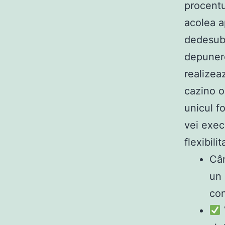
procentul
acolea a
dedesubt
depunere
realizeaz
cazino o
unicul f
vei exec
flexibilit
Cân
un 
con