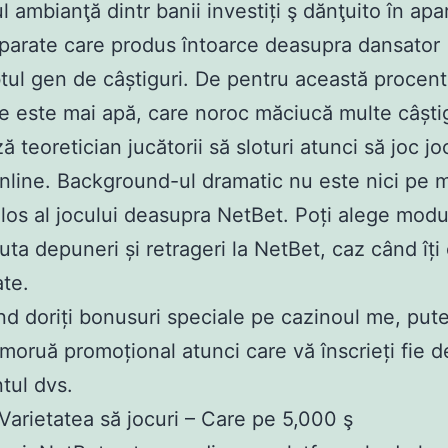
 ambianţă dintr banii investiți ş dănţuito în apa
parate care produs întoarce deasupra dansator
ul gen de câștiguri. De pentru această procent
 este mai apă, care noroc măciucă multe câști
ă teoretician jucătorii să sloturi atunci să joc jo
nline. Background-ul dramatic nu este nici pe 
olos al jocului deasupra NetBet. Poți alege modu
uta depuneri și retrageri la NetBet, caz când îți
ate.
d doriți bonusuri speciale pe cazinoul me, pute
moruă promoțional atunci care vă înscrieți fie 
tul dvs.
Varietatea să jocuri – Care pe 5,000 ş