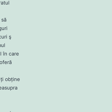
ratul
 să
guri
curi ş
mul
l în care
 oferă
ți obține
deasupra