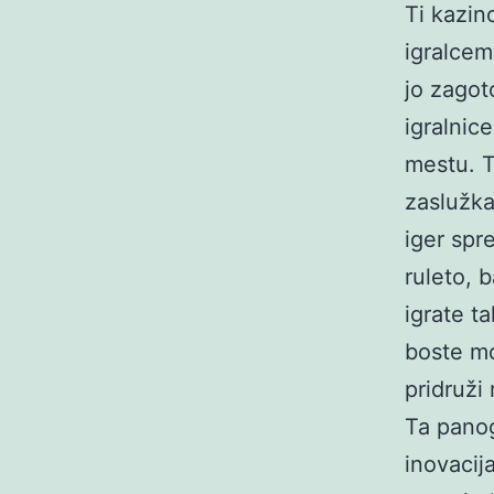
Ti kazin
igralcem
jo zagot
igralnic
mestu. T
zaslužka
iger spr
ruleto, 
igrate t
boste mo
pridruži
Ta panog
inovacij