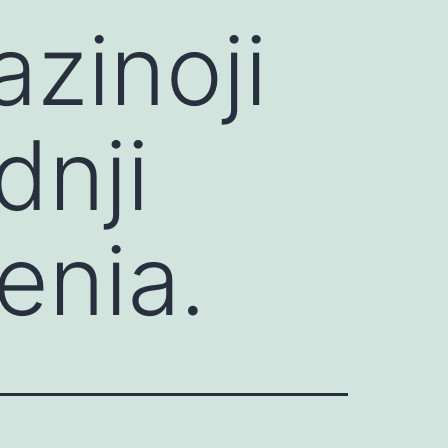
azinoji
dnji
enia.