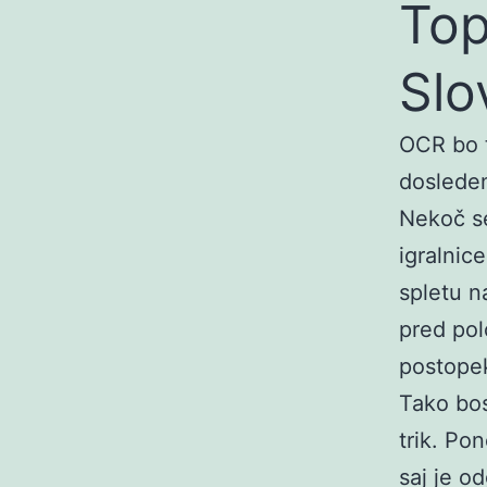
Top
Slo
OCR bo t
dosleden
Nekoč se
igralnice
spletu n
pred pol
postopek
Tako bost
trik. P
saj je o