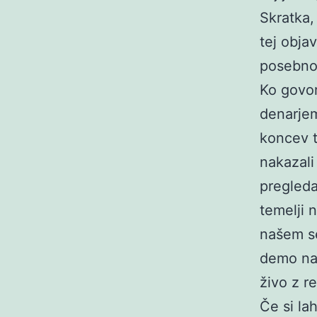
Skratka,
tej objav
posebno
Ko govor
denarjem
koncev 
nakazali
pregleda
temelji 
našem s
demo nač
živo z re
Če si la