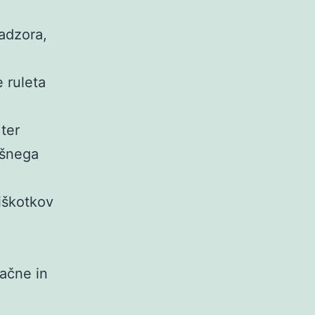
adzora,
e ruleta
 ter
lošnega
piškotkov
ačne in