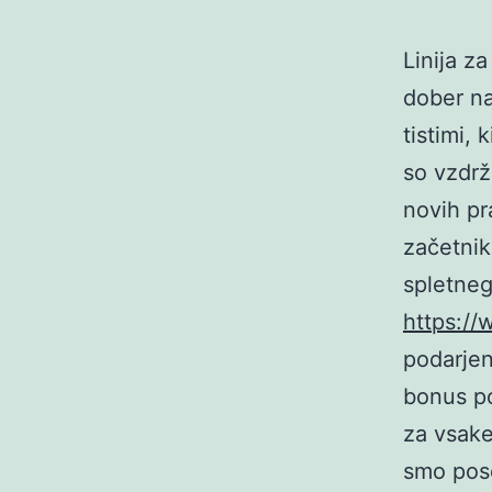
Linija z
dober na
tistimi, 
so vzdrž
novih pr
začetnik
spletneg
https://
podarjen
bonus po
za vsake
smo pose