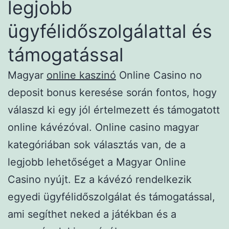
legjobb
ügyfélidőszolgálattal és
támogatással
Magyar
online kaszinó
Online Casino no
deposit bonus keresése során fontos, hogy
válaszd ki egy jól értelmezett és támogatott
online kávézóval. Online casino magyar
kategóriában sok választás van, de a
legjobb lehetőséget a Magyar Online
Casino nyújt. Ez a kávézó rendelkezik
egyedi ügyfélidőszolgálat és támogatással,
ami segíthet neked a játékban és a