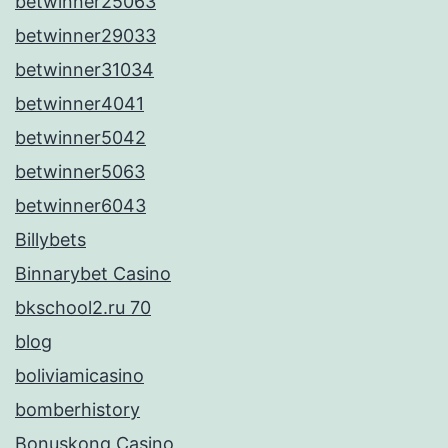
betwinner25063
betwinner29033
betwinner31034
betwinner4041
betwinner5042
betwinner5063
betwinner6043
Billybets
Binnarybet Casino
bkschool2.ru 70
blog
boliviamicasino
bomberhistory
Bonuskong Casino