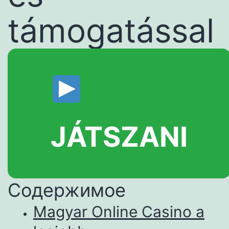
támogatással
JÁTSZANI
Содержимое
Magyar Online Casino a