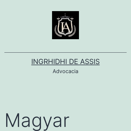
Pular
para
o
conteúdo
INGRHIDHI DE ASSIS
Advocacia
Magyar