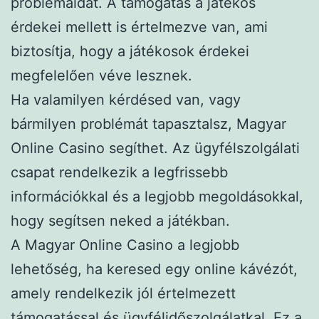
problémáidat. A támogatás a játékos
érdekei mellett is értelmezve van, ami
biztosítja, hogy a játékosok érdekei
megfelelően véve lesznek.
Ha valamilyen kérdésed van, vagy
bármilyen problémát tapasztalsz, Magyar
Online Casino segíthet. Az ügyfélszolgálati
csapat rendelkezik a legfrissebb
információkkal és a legjobb megoldásokkal,
hogy segítsen neked a játékban.
A Magyar Online Casino a legjobb
lehetőség, ha keresed egy online kávézót,
amely rendelkezik jól értelmezett
támogatással és ügyfélidőszolgálatkal. Ez a