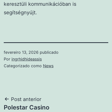
keresztüli kommunikációban is
segítségnyújt.
fevereiro 13, 2026
publicado
Por
ingrhidhideassis
Categorizado como
News
Navegação
Post anterior
Polestar Casino
de