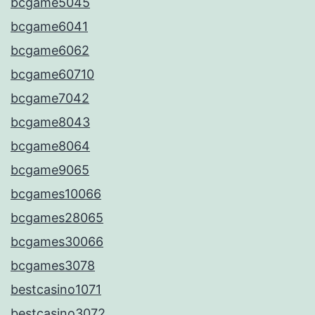
bcgame5045
bcgame6041
bcgame6062
bcgame60710
bcgame7042
bcgame8043
bcgame8064
bcgame9065
bcgames10066
bcgames28065
bcgames30066
bcgames3078
bestcasino1071
bestcasino3072