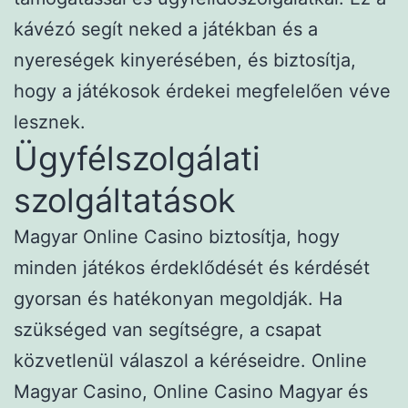
kávézó segít neked a játékban és a
nyereségek kinyerésében, és biztosítja,
hogy a játékosok érdekei megfelelően véve
lesznek.
Ügyfélszolgálati
szolgáltatások
Magyar Online Casino biztosítja, hogy
minden játékos érdeklődését és kérdését
gyorsan és hatékonyan megoldják. Ha
szükséged van segítségre, a csapat
közvetlenül válaszol a kéréseidre. Online
Magyar Casino, Online Casino Magyar és