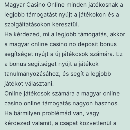
Magyar Casino Online minden játékosnak a
legjobb támogatást nyújt a játékokon és a
szolgáltatásokon keresztül.
Ha kérdezed, mi a legjobb támogatás, akkor
a magyar online casino no deposit bonus
segítséget nyújt a új játékosok számára. Ez
a bonus segítséget nyújt a játékok
tanulmányozásához, és segít a legjobb
játékot választani.
Online játékosok számára a magyar online
casino online támogatás nagyon hasznos.
Ha bármilyen problémád van, vagy
kérdezed valamit, a csapat közvetlenül a