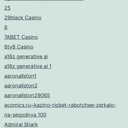
25
29black Casino
6
7ABET Casino
8ty8 Casino
a16z generative ai
a16z generative ai 1
aaronallston1
aaronallston2
aaronallston29065
acomics.ru~kazino-riobet-rabotchee-zerkalo-
na-segodnya 100
Admiral Shark