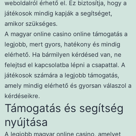
weboldalról érhető el. Ez biztosítja, hogy a
játékosok mindig kapják a segítséget,
amikor szükséges.
A magyar online casino online támogatás a
legjobb, mert gyors, hatékony és mindig
elérhető. Ha bármilyen kérdésed van, ne
felejtsd el kapcsolatba lépni a csapattal. A
játékosok számára a legjobb támogatás,
amely mindig elérhető és gyorsan válaszol a
kérdéseikre.
Támogatás és segítség
nyújtása
A legjobb magyar online casino, amelyet