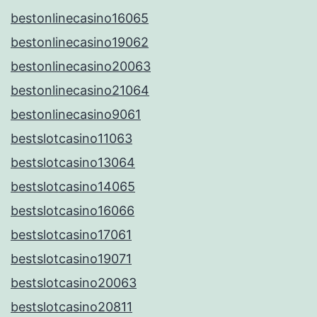
bestonlinecasino16065
bestonlinecasino19062
bestonlinecasino20063
bestonlinecasino21064
bestonlinecasino9061
bestslotcasino11063
bestslotcasino13064
bestslotcasino14065
bestslotcasino16066
bestslotcasino17061
bestslotcasino19071
bestslotcasino20063
bestslotcasino20811