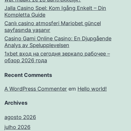
Jalla Casino Spel: Kom Igång Enkelt – Din
Kompletta Guide
Canlı casino atmosferi Mariobet güncel
sayfasında yaşanır
Casino Gami Online Casino: En Djupgående
Analys av Spelupplevelsen
1xbet вход на сегодня зеркало рабочее –
обзор 2026 года
Recent Comments
A WordPress Commenter
em
Hello world!
Archives
agosto 2026
julho 2026