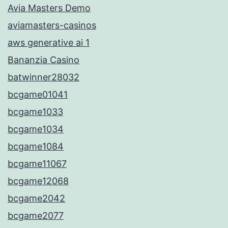
Avia Masters Demo
aviamasters-casinos
aws generative ai 1
Bananzia Casino
batwinner28032
bcgame01041
bcgame1033
bcgame1034
bcgame1084
bcgame11067
bcgame12068
bcgame2042
bcgame2077