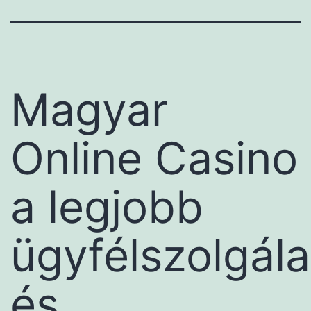
Magyar
Online Casino
a legjobb
ügyfélszolgála
és