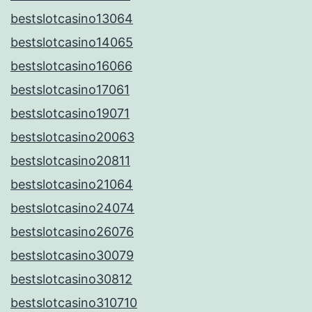
bestslotcasino13064
bestslotcasino14065
bestslotcasino16066
bestslotcasino17061
bestslotcasino19071
bestslotcasino20063
bestslotcasino20811
bestslotcasino21064
bestslotcasino24074
bestslotcasino26076
bestslotcasino30079
bestslotcasino30812
bestslotcasino310710