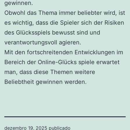
gewinnen.
Obwohl das Thema immer beliebter wird, ist
es wichtig, dass die Spieler sich der Risiken
des Glücksspiels bewusst sind und
verantwortungsvoll agieren.
Mit den fortschreitenden Entwicklungen im
Bereich der Online-Glücks spiele erwartet
man, dass diese Themen weitere
Beliebtheit gewinnen werden.
dezembro 19, 2025
publicado