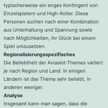
typischerweise ein enges Kontingent von
Einzelspielern und High-Roller. Diese
Personen suchen nach einer Kombination
aus Unterhaltung und Spannung sowie
nach Möglichkeiten, ihr Glück bei einem
Spiel umzusetzen.
Regionalisierungsspezifisches
Die Beliebtheit der Aviaslot-Themes variiert
je nach Region und Land. In einigen
Ländern ist das Thema sehr beliebt, in
anderen weniger.
Analyse
Insgesamt kann man sagen, dass die