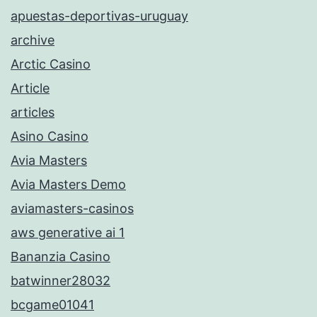
apuestas-deportivas-uruguay
archive
Arctic Casino
Article
articles
Asino Casino
Avia Masters
Avia Masters Demo
aviamasters-casinos
aws generative ai 1
Bananzia Casino
batwinner28032
bcgame01041