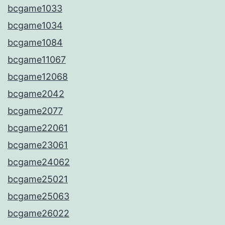
bcgame1033
bcgame1034
bcgame1084
bcgame11067
bcgame12068
bcgame2042
bcgame2077
bcgame22061
bcgame23061
bcgame24062
bcgame25021
bcgame25063
bcgame26022