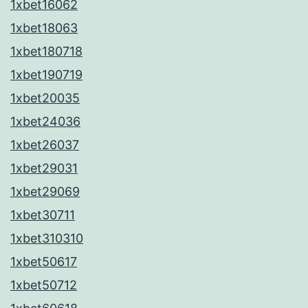
1xbet16062
1xbet18063
1xbet180718
1xbet190719
1xbet20035
1xbet24036
1xbet26037
1xbet29031
1xbet29069
1xbet30711
1xbet310310
1xbet50617
1xbet50712