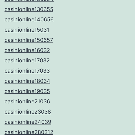
casinionline130655
casinionline140656
casinionline15031
casinionline150657
casinionline16032
casinionline17032
casinionline17033
casinionline18034
casinionline19035
casinionline21036
casinionline23038
casinionline24039
casinionline280312