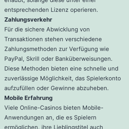
entsprechenden Lizenz operieren.
Zahlungsverkehr
Für die sichere Abwicklung von
Transaktionen stehen verschiedene
Zahlungsmethoden zur Verfügung wie
PayPal, Skrill oder Banküberweisungen.
Diese Methoden bieten eine schnelle und
zuverlässige Möglichkeit, das Spielerkonto
aufzufüllen oder Gewinne abzuheben.
Mobile Erfahrung
Viele Online-Casinos bieten Mobile-
Anwendungen an, die es Spielern
ermöglichen, ihre Lieblingstitel auch