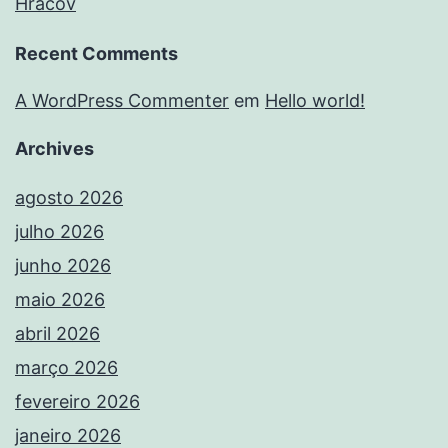
Hráčov
Recent Comments
A WordPress Commenter
em
Hello world!
Archives
agosto 2026
julho 2026
junho 2026
maio 2026
abril 2026
março 2026
fevereiro 2026
janeiro 2026