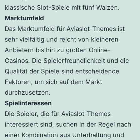
klassische Slot-Spiele mit fünf Walzen.
Marktumfeld
Das Marktumfeld für Aviaslot-Themes ist
sehr vielfältig und reicht von kleineren
Anbietern bis hin zu großen Online-
Casinos. Die Spielerfreundlichkeit und die
Qualität der Spiele sind entscheidende
Faktoren, um sich auf dem Markt
durchzusetzen.
Spielinteressen
Die Spieler, die für Aviaslot-Themes
interessiert sind, suchen in der Regel nach
einer Kombination aus Unterhaltung und