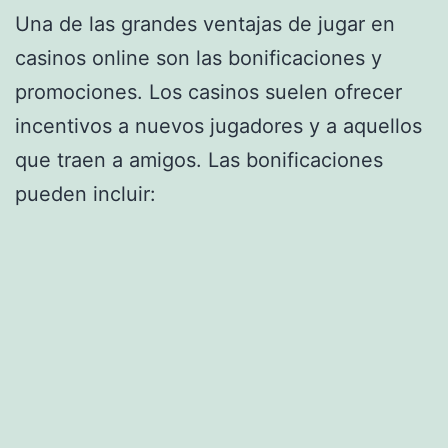
Una de las grandes ventajas de jugar en
casinos online son las bonificaciones y
promociones. Los casinos suelen ofrecer
incentivos a nuevos jugadores y a aquellos
que traen a amigos. Las bonificaciones
pueden incluir: