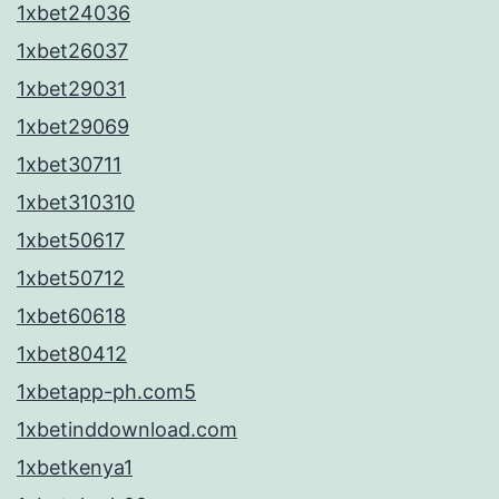
1xbet24036
1xbet26037
1xbet29031
1xbet29069
1xbet30711
1xbet310310
1xbet50617
1xbet50712
1xbet60618
1xbet80412
1xbetapp-ph.com5
1xbetinddownload.com
1xbetkenya1