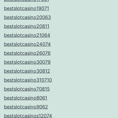
bestslotcasino19071
bestslotcasino20063
bestslotcasino20811
bestslotcasino21064
bestslotcasino24074
bestslotcasino26076
bestslotcasino30079
bestslotcasino30812
bestslotcasino310710
bestslotcasino70815
bestslotcasino8061
bestslotcasino9062
bestslotcasinos12074