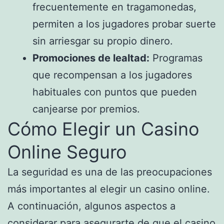
frecuentemente en tragamonedas,
permiten a los jugadores probar suerte
sin arriesgar su propio dinero.
Promociones de lealtad:
Programas
que recompensan a los jugadores
habituales con puntos que pueden
canjearse por premios.
Cómo Elegir un Casino
Online Seguro
La seguridad es una de las preocupaciones
más importantes al elegir un casino online.
A continuación, algunos aspectos a
considerar para asegurarte de que el casino