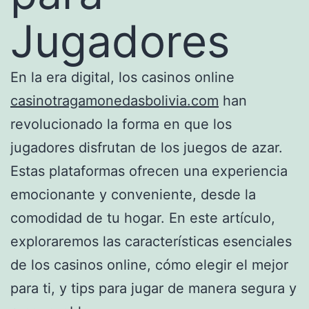
Jugadores
En la era digital, los casinos online
casinotragamonedasbolivia.com
han
revolucionado la forma en que los
jugadores disfrutan de los juegos de azar.
Estas plataformas ofrecen una experiencia
emocionante y conveniente, desde la
comodidad de tu hogar. En este artículo,
exploraremos las características esenciales
de los casinos online, cómo elegir el mejor
para ti, y tips para jugar de manera segura y