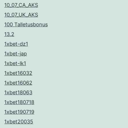
10_07_CA_AKS
10_07_UK_AKS
100 Talletusbonus
13.2
1xbet-dz1
1xbet-jap
1xbet-lk1
1xbet16032
1xbet16062
1xbet18063
1xbet180718
1xbet190719
1xbet20035