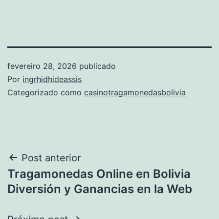
fevereiro 28, 2026
publicado
Por
ingrhidhideassis
Categorizado como
casinotragamonedasbolivia
Navegação
Post anterior
Tragamonedas Online en Bolivia
de
Diversión y Ganancias en la Web
Post