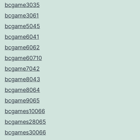
bcgame3035
bcgame3061
bcgame5045
bcgame6041
bcgame6062
bcgame60710
bcgame7042
bcgame8043
bcgame8064
bcgame9065
bcgames10066
bcgames28065
bcgames30066