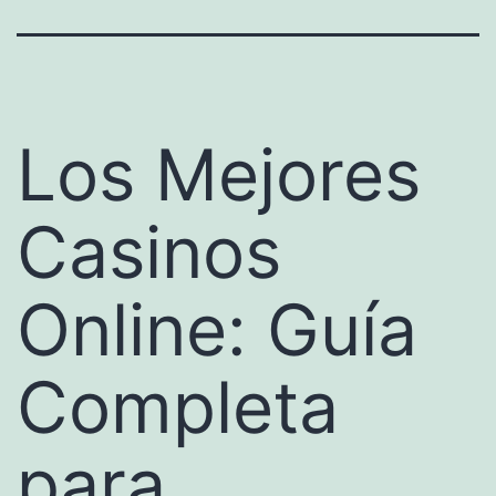
Los Mejores
Casinos
Online: Guía
Completa
para