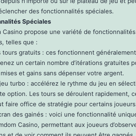
r depuis n’importe où sur le plateau de jeu et p
lencher des fonctionnalités spéciales.
nalités Spéciales
Casino propose une variété de fonctionnalités
, telles que :
 tours gratuits : ces fonctionnent généralement 
enez un certain nombre d’itérations gratuites p
 mises et gains sans dépenser votre argent.
jeu turbo : accélérez le rythme du jeu en sélec
te option. Les tours se déroulent rapidement, c
t faire office de stratégie pour certains joueurs
cran des gainés : voici une fonctionnalité uniqu
dom Casino, permettant aux joueurs d’observe
ns et de voir comment ils peuvent être gagnés.