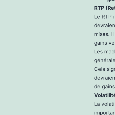
RTP (Ret
Le RTP r
devraien
mises. I
gains ve
Les mac
générale
Cela sig
devraien
de gains
Volatilit
La volati
importan