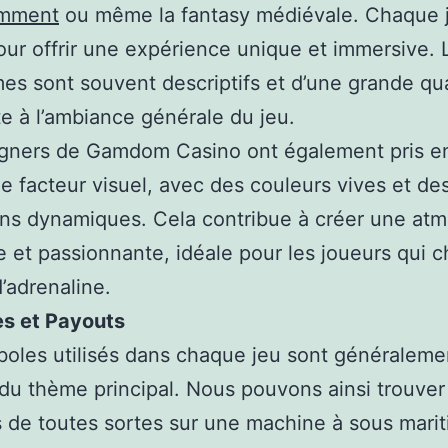
emment
ou même la fantasy médiévale. Chaque j
ur offrir une expérience unique et immersive. 
es sont souvent descriptifs et d’une grande qua
te à l’ambiance générale du jeu.
igners de Gamdom Casino ont également pris e
e facteur visuel, avec des couleurs vives et de
ns dynamiques. Cela contribue à créer une at
e et passionnante, idéale pour les joueurs qui 
’adrenaline.
s et Payouts
oles utilisés dans chaque jeu sont généraleme
 du thème principal. Nous pouvons ainsi trouver
 de toutes sortes sur une machine à sous marit