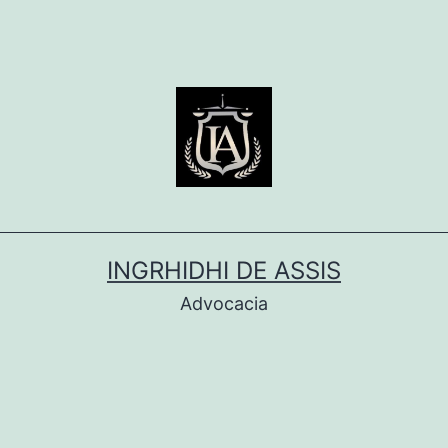
INGRHIDHI DE ASSIS
Advocacia