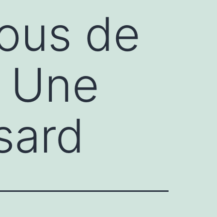
ous de
 Une
sard