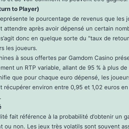
urn to Player)
eprésente le pourcentage de revenus que les 
t attendre après avoir dépensé un certain nom
l s’agit donc en quelque sorte du "taux de retou
rs les joueurs.
hines à sous offertes par Gamdom Casino prés
ment un RTP variable, allant de 95 % à plus de
nifie que pour chaque euro dépensé, les joueur
t récupérer environ entre 0,95 et 1,02 euros e
.
é
lité fait référence à la probabilité d’obtenir un g
t ou non. Les jeux très volatils sont souvent as