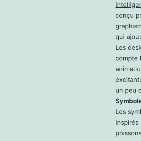
intellig
conçu po
graphism
qui ajou
Les des
compte l
animatio
excitant
un peu d
Symbole
Les symb
inspirés
poissons