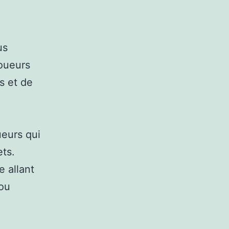
us
joueurs
s et de
ueurs qui
ts.
 allant
 ou