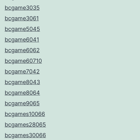
bcgame3035
bcgame3061
bcgame5045
bcgame6041
bcgame6062
bcgame60710
bcgame7042
bcgame8043
bcgame8064
bcgame9065
bcgames10066
bcgames28065
bcgames30066