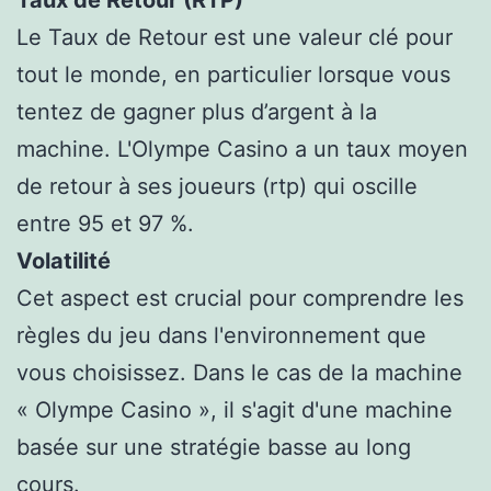
Le Taux de Retour est une valeur clé pour
tout le monde, en particulier lorsque vous
tentez de gagner plus d’argent à la
machine. L'Olympe Casino a un taux moyen
de retour à ses joueurs (rtp) qui oscille
entre 95 et 97 %.
Volatilité
Cet aspect est crucial pour comprendre les
règles du jeu dans l'environnement que
vous choisissez. Dans le cas de la machine
« Olympe Casino », il s'agit d'une machine
basée sur une stratégie basse au long
cours.