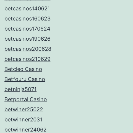
betcasinos140621
betcasinos160623
betcasinos170624
betcasinos190626
betcasinos200628
betcasinos210629
Betcleo Casino
Betfouru Casino
betninja5071
Betportal Casino
betwiner25022
betwinner2031
betwinner24062