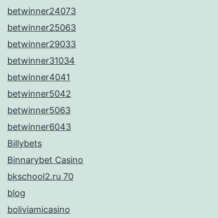
betwinner24073
betwinner25063
betwinner29033
betwinner31034
betwinner4041
betwinner5042
betwinner5063
betwinner6043
Billybets
Binnarybet Casino
bkschool2.ru 70
blog
boliviamicasino