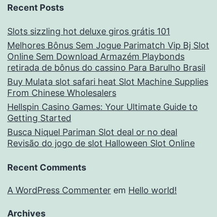
Recent Posts
Slots sizzling hot deluxe giros grátis 101
Melhores Bônus Sem Jogue Parimatch Vip Bj Slot
Online Sem Download Armazém Playbonds
retirada de bônus do cassino Para Barulho Brasil
Buy Mulata slot safari heat Slot Machine Supplies
From Chinese Wholesalers
Hellspin Casino Games: Your Ultimate Guide to
Getting Started
Busca Niquel Pariman Slot deal or no deal
Revisão do jogo de slot Halloween Slot Online
Recent Comments
A WordPress Commenter
em
Hello world!
Archives