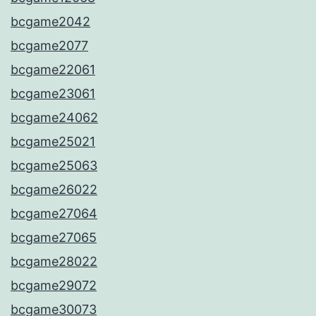
bcgame2042
bcgame2077
bcgame22061
bcgame23061
bcgame24062
bcgame25021
bcgame25063
bcgame26022
bcgame27064
bcgame27065
bcgame28022
bcgame29072
bcgame30073