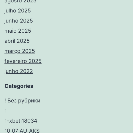
agosto 2025
julho 2025
junho 2025
maio 2025
abril 2025
março 2025
fevereiro 2025
junho 2022
Categories
! Без рубрики
1
1-xbeti18034
10_07_AU_AKS