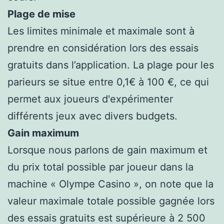
Plage de mise
Les limites minimale et maximale sont à
prendre en considération lors des essais
gratuits dans l’application. La plage pour les
parieurs se situe entre 0,1€ à 100 €, ce qui
permet aux joueurs d'expérimenter
différents jeux avec divers budgets.
Gain maximum
Lorsque nous parlons de gain maximum et
du prix total possible par joueur dans la
machine « Olympe Casino », on note que la
valeur maximale totale possible gagnée lors
des essais gratuits est supérieure à 2 500