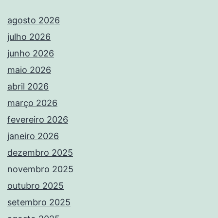
agosto 2026
julho 2026
junho 2026
maio 2026
abril 2026
março 2026
fevereiro 2026
janeiro 2026
dezembro 2025
novembro 2025
outubro 2025
setembro 2025