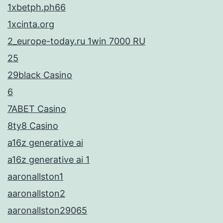
1xbetph.ph66
1xcinta.org
2_europe-today.ru 1win 7000 RU
25
29black Casino
6
7ABET Casino
8ty8 Casino
a16z generative ai
a16z generative ai 1
aaronallston1
aaronallston2
aaronallston29065