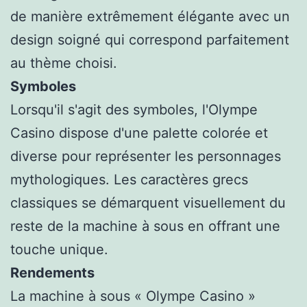
de manière extrêmement élégante avec un
design soigné qui correspond parfaitement
au thème choisi.
Symboles
Lorsqu'il s'agit des symboles, l'Olympe
Casino dispose d'une palette colorée et
diverse pour représenter les personnages
mythologiques. Les caractères grecs
classiques se démarquent visuellement du
reste de la machine à sous en offrant une
touche unique.
Rendements
La machine à sous « Olympe Casino »