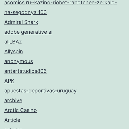
acomics.ru~kazino-riobet-rabotchee-zerkalo-
na-segodnya 100
Admiral Shark
adobe generative ai
all_BAz
Allyspin
anonymous
antartstudios806
APK
apuestas-deportivas-uruguay
archive
Arctic Casino
Article