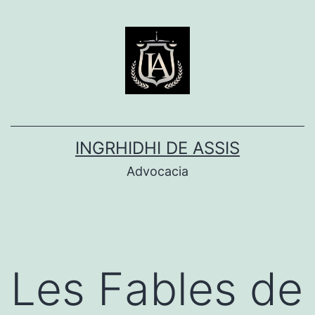
Pular
para
o
conteúdo
INGRHIDHI DE ASSIS
Advocacia
Les Fables de