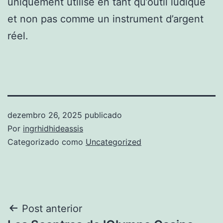
uniquement utilisé en tant qu’outil ludique
et non pas comme un instrument d’argent
réel.
dezembro 26, 2025
publicado
Por
ingrhidhideassis
Categorizado como
Uncategorized
Navegação
Post anterior