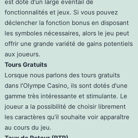
est doté d'un large éventail de
fonctionnalités et jeux. Si vous pouvez
déclencher la fonction bonus en disposant
les symboles nécessaires, alors le jeu peut
offrir une grande variété de gains potentiels
aux joueurs.
Tours Gratuits
Lorsque nous parlons des tours gratuits
dans l'Olympe Casino, ils sont dotés d'une
gamme très intéressante et stimulante. Le
joueur a la possibilité de choisir librement
les caractères qu’il souhaite voir apparaître
au cours du jeu.
Taux de Retour (RTP)