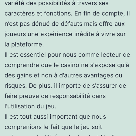
variété des possibilités à travers ses
caractères et fonctions. En fin de compte, il
n’est pas dénué de défauts mais offre aux
joueurs une expérience inédite à vivre sur
la plateforme.
Il est essentiel pour nous comme lecteur de
comprendre que le casino ne s'expose qu'à
des gains et non à d'autres avantages ou
risques. De plus, il importe de s'assurer de
faire preuve de responsabilité dans
l'utilisation du jeu.
Il est tout aussi important que nous
comprenions le fait que le jeu soit