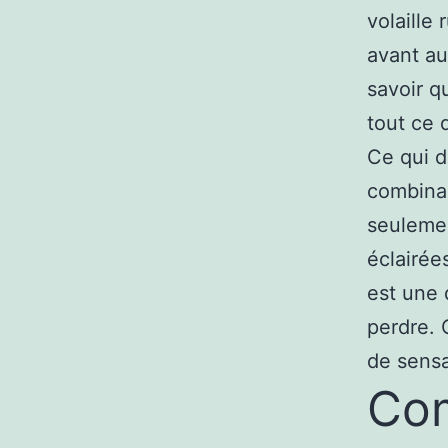
volaille
avant au
savoir q
tout ce
Ce qui d
combinais
seulemen
éclairée
est une 
perdre. 
de sensa
Com