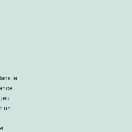
dans le
ience
 jeu
nt un
ne