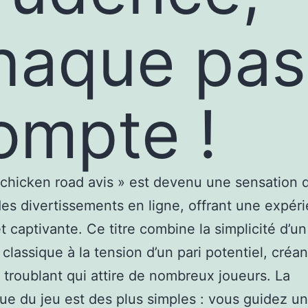
haque pas
ompte !
 chicken road avis » est devenu une sensation 
s divertissements en ligne, offrant une expér
t captivante. Ce titre combine la simplicité d’un
 classique à la tension d’un pari potentiel, créa
troublant qui attire de nombreux joueurs. La
e du jeu est des plus simples : vous guidez u