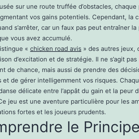
 rusée sur une route truffée d’obstacles, chaque
gmentant vos gains potentiels. Cependant, la c
uand s’arrêter, car un faux pas peut entraîner la
 que vous avez accumulé.
istingue «
chicken road avis
» des autres jeux, c
on d’excitation et de stratégie. Il ne s’agit pas
t de chance, mais aussi de prendre des décisi
s et de gérer intelligemment vos risques. Chaqu
danse délicate entre l’appât du gain et la peur 
Ce jeu est une aventure particulière pour les a
tions fortes et les joueurs prudents.
prendre le Princip