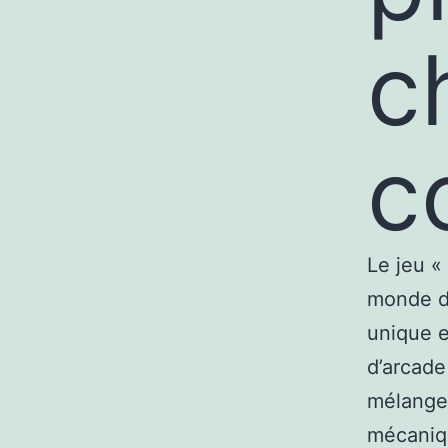
c
c
Le jeu «
monde de
unique e
d’arcade
mélange 
mécaniqu