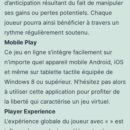
d’anticipation résultant du fait de manipuler
ses gains ou pertes potentiels. Chaque
joueur pourra ainsi bénéficier à travers un
rythme régulièrement soutenu.
Mobile Play
Ce jeu en ligne s’intègre facilement sur
n’importe quel appareil mobile Android, iOS
et même sur tablette tactile équipée de
Windows 8 ou supérieur. N’hésitez pas alors
à utiliser cette application pour profiter de
la liberté qui caractérise un jeu virtuel.
Player Experience
L'expérience globale du joueur avec « » est