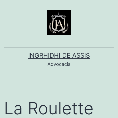
Pular
para
o
conteúdo
INGRHIDHI DE ASSIS
Advocacia
La Roulette