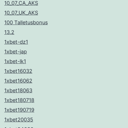
10_07_CA_AKS
10_07_UK_AKS
100 Talletusbonus
13.2
1xbet-dz1
1xbet-jap
1xbet-lk1
1xbet16032
1xbet16062
1xbet18063
1xbet180718
1xbet190719
1xbet20035