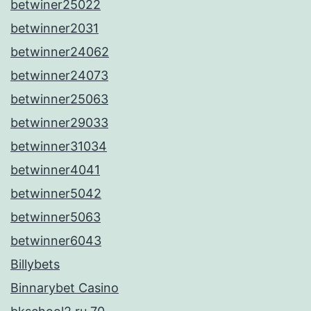
betwiner25022
betwinner2031
betwinner24062
betwinner24073
betwinner25063
betwinner29033
betwinner31034
betwinner4041
betwinner5042
betwinner5063
betwinner6043
Billybets
Binnarybet Casino