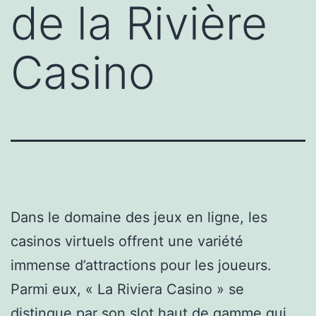
de la Rivière
Casino
Dans le domaine des jeux en ligne, les
casinos virtuels offrent une variété
immense d’attractions pour les joueurs.
Parmi eux, « La Riviera Casino » se
distingue par son slot haut de gamme qui