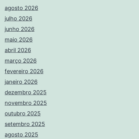
agosto 2026
julho 2026
junho 2026
maio 2026
abril 2026
março 2026
fevereiro 2026
janeiro 2026
dezembro 2025
novembro 2025
outubro 2025
setembro 2025
agosto 2025