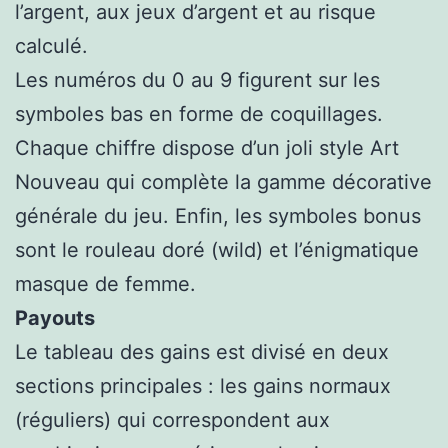
l’argent, aux jeux d’argent et au risque
calculé.
Les numéros du 0 au 9 figurent sur les
symboles bas en forme de coquillages.
Chaque chiffre dispose d’un joli style Art
Nouveau qui complète la gamme décorative
générale du jeu. Enfin, les symboles bonus
sont le rouleau doré (wild) et l’énigmatique
masque de femme.
Payouts
Le tableau des gains est divisé en deux
sections principales : les gains normaux
(réguliers) qui correspondent aux