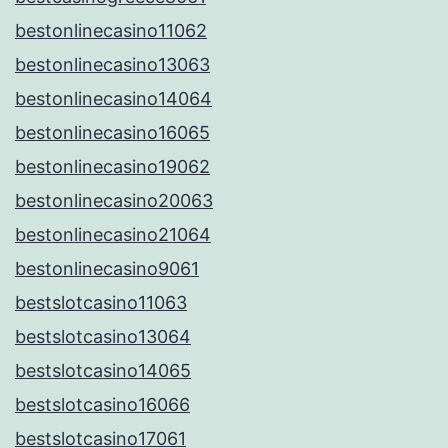
bestonlinecasino11062
bestonlinecasino13063
bestonlinecasino14064
bestonlinecasino16065
bestonlinecasino19062
bestonlinecasino20063
bestonlinecasino21064
bestonlinecasino9061
bestslotcasino11063
bestslotcasino13064
bestslotcasino14065
bestslotcasino16066
bestslotcasino17061