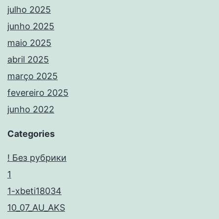
julho 2025
junho 2025
maio 2025
abril 2025
março 2025
fevereiro 2025
junho 2022
Categories
! Без рубрики
1
1-xbeti18034
10_07_AU_AKS