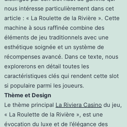
nous intéresse particulièrement dans cet
article : « La Roulette de la Rivière ». Cette
machine à sous raffinée combine des
éléments de jeu traditionnels avec une
esthétique soignée et un système de
récompenses avancé. Dans ce texte, nous
explorerons en détail toutes les
caractéristiques clés qui rendent cette slot
si populaire parmi les joueurs.
Thème et Design
Le thème principal
La Riviera Casino
du jeu,
« La Roulette de la Rivière », est une
évocation du luxe et de l’élégance des