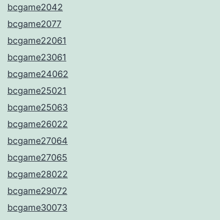
bcgame2042
bcgame2077
bcgame22061
bcgame23061
bcgame24062
bcgame25021
bcgame25063
bcgame26022
bcgame27064
bcgame27065
bcgame28022
bcgame29072
bcgame30073