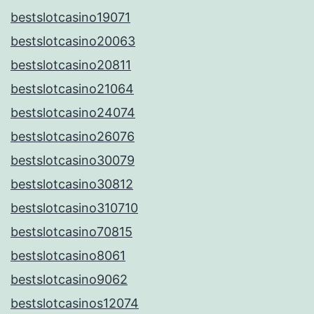
bestslotcasino19071
bestslotcasino20063
bestslotcasino20811
bestslotcasino21064
bestslotcasino24074
bestslotcasino26076
bestslotcasino30079
bestslotcasino30812
bestslotcasino310710
bestslotcasino70815
bestslotcasino8061
bestslotcasino9062
bestslotcasinos12074