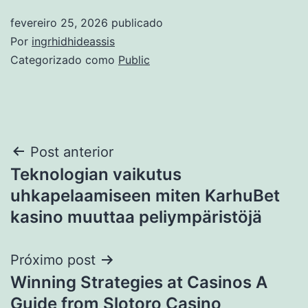
fevereiro 25, 2026
publicado
Por
ingrhidhideassis
Categorizado como
Public
Navegação
Post anterior
Teknologian vaikutus
de
uhkapelaamiseen miten KarhuBet
Post
kasino muuttaa peliympäristöjä
Próximo post
Winning Strategies at Casinos A
Guide from Slotoro Casino