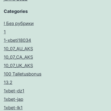
Categories
! Без рубрики
1
1-xbeti18034
10_07_AU_AKS
10_07_CA_AKS
10_07_UK_AKS
100 Talletusbonus
13.2
1xbet-dz1
1xbet-jap
1xbet-lk1