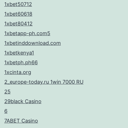
1xbet50712
1xbet60618
1xbet80412
1xbetapp-ph.com5
1xbetinddownload.com
1xbetkenya1
1xbetph.ph66
1xcinta.org
2_europe-today.ru 1win 7000 RU
25
29black Casino
6
7ABET Casino