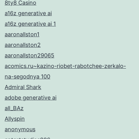
8ty8 Casino
a16z generative ai
a16z generative ai 1
aaronallston1
aaronallston2
aaronallston29065
acomics.ru~kazino-riobet-rabotchee-zerkalo-
na-segodnya 100
Admiral Shark
adobe generative ai
all_BAz
Allyspin
anonymous