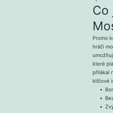
Co 
Mos
Promo kó
hráči mo
umožňuje
které pl
přilákal
klíčové 
Bon
Bez
Zvý