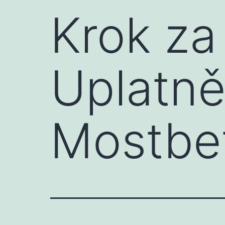
Krok za
Uplatně
Mostbe