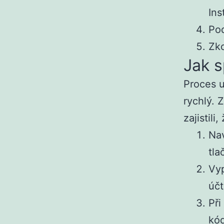
Ins
Pod
Zko
Jak s
Proces 
rychlý. 
zajistil
Nav
tla
Vyp
účt
Při
kód