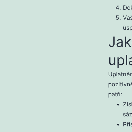
Dok
Vaš
ús
Jak
upl
Uplatně
pozitivn
patří:
Zís
sáz
Pří