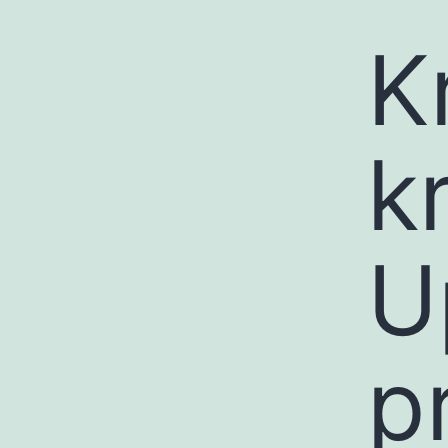
K
k
U
p