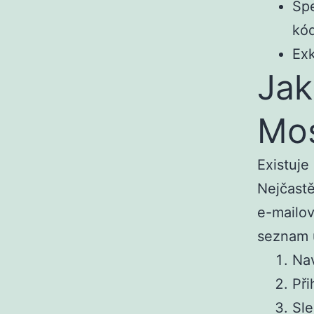
Spe
kó
Exk
Jak
Mos
Existuje
Nejčastě
e-mailov
seznam u
Nav
Při
Sle