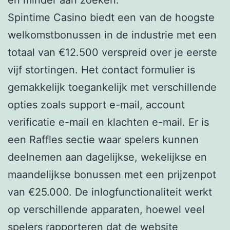
Spintime Casino biedt een van de hoogste
welkomstbonussen in de industrie met een
totaal van €12.500 verspreid over je eerste
vijf stortingen. Het contact formulier is
gemakkelijk toegankelijk met verschillende
opties zoals support e-mail, account
verificatie e-mail en klachten e-mail. Er is
een Raffles sectie waar spelers kunnen
deelnemen aan dagelijkse, wekelijkse en
maandelijkse bonussen met een prijzenpot
van €25.000. De inlogfunctionaliteit werkt
op verschillende apparaten, hoewel veel
spelers rapporteren dat de website