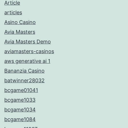
Article
articles
Asino Casino
Avia Masters
Avia Masters Demo
aviamasters-casinos
aws generative ai 1
Bananzia Casino
batwinner28032
bcgame01041
bcgame1033
bcgame1034
bcgame1084