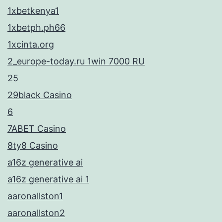
1xbetkenya1
1xbetph.ph66
1xcinta.org
2_europe-today.ru 1win 7000 RU
25
29black Casino
6
7ABET Casino
8ty8 Casino
a16z generative ai
a16z generative ai 1
aaronallston1
aaronallston2