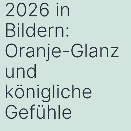
2026 in
Bildern:
Oranje-Glanz
und
königliche
Gefühle