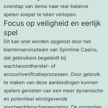
overstap van demo naar real-balance
spelen soepel te laten verlopen.
Focus op veiligheid en eerlijk
spel
Dit kan snel worden opgelost door het
klantenserviceteam van Spintime Casino,
dat gebruikers begeleidt bij
wachtwoordherstel- of
accountverificatieprocessen. Door gebruik
te maken van deze aanbiedingen kunnen
spelers genieten van een meer dynamische
en potentieel winstgevende
sportweddenschapservaring. De promoties