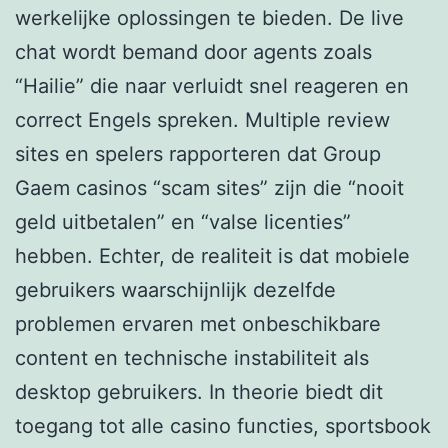
werkelijke oplossingen te bieden. De live
chat wordt bemand door agents zoals
“Hailie” die naar verluidt snel reageren en
correct Engels spreken. Multiple review
sites en spelers rapporteren dat Group
Gaem casinos “scam sites” zijn die “nooit
geld uitbetalen” en “valse licenties”
hebben. Echter, de realiteit is dat mobiele
gebruikers waarschijnlijk dezelfde
problemen ervaren met onbeschikbare
content en technische instabiliteit als
desktop gebruikers. In theorie biedt dit
toegang tot alle casino functies, sportsbook