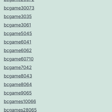
bcgame30073
bcgame3035
bcgame3061
bcgame5045
bcgame6041
bcgame6062
bcgame60710
bcgame7042
bcgame8043
bcgame8064
bcgame9065
bcgames10066
bcgames28065