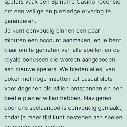
spelers vaak een Spintime Casino-recensie
om een ​​veilige en plezierige ervaring te
garanderen.
Je kunt eenvoudig binnen een paar
minuten een account aanmaken, en je bent
klaar om te genieten van alle spellen en de
royale bonussen die worden aangeboden
aan nieuwe spelers. We bieden alles, van
poker met hoge inzetten tot casual slots
voor degenen die willen ontspannen en een
beetje plezier willen hebben. Navigeren
door ons spelaanbod is eenvoudig gemaakt,
zodat je meer tijd kunt besteden aan spelen
en minder aan zoeken.