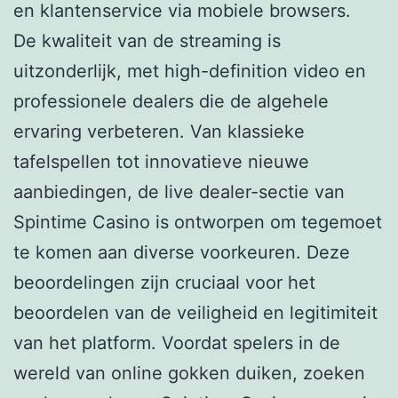
en klantenservice via mobiele browsers.
De kwaliteit van de streaming is
uitzonderlijk, met high-definition video en
professionele dealers die de algehele
ervaring verbeteren. Van klassieke
tafelspellen tot innovatieve nieuwe
aanbiedingen, de live dealer-sectie van
Spintime Casino is ontworpen om tegemoet
te komen aan diverse voorkeuren. Deze
beoordelingen zijn cruciaal voor het
beoordelen van de veiligheid en legitimiteit
van het platform. Voordat spelers in de
wereld van online gokken duiken, zoeken