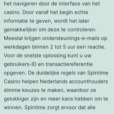
het navigeren door de interface van het
casino. Door vanaf het begin echte
informatie te geven, wordt het later
gemakkelijker om deze te controleren.
Meestal krijgen ondersteunings-e-mails op
werkdagen binnen 2 tot 5 uur een reactie.
Voor de snelste oplossing kunt u uw
gebruikers-ID en transactiereferentie
opgeven. De duidelijke regels van Spintime
Casino helpen Nederlands accounthouders
slimme keuzes te maken, waardoor ze
gelukkiger zijn en meer kans hebben om te
winnen. Spintime zorgt ervoor dat alle