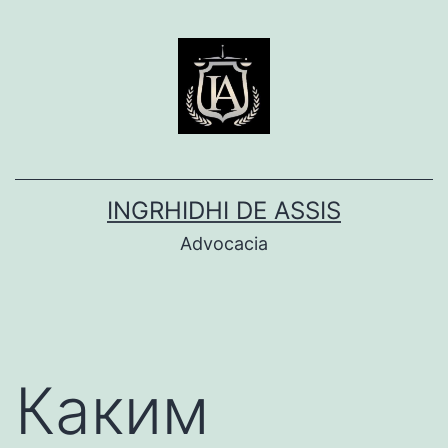
Pular
para
o
conteúdo
INGRHIDHI DE ASSIS
Advocacia
Каким