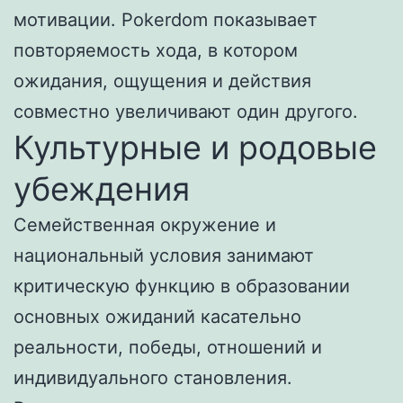
мотивации. Pokerdom показывает
повторяемость хода, в котором
ожидания, ощущения и действия
совместно увеличивают один другого.
Культурные и родовые
убеждения
Семейственная окружение и
национальный условия занимают
критическую функцию в образовании
основных ожиданий касательно
реальности, победы, отношений и
индивидуального становления.