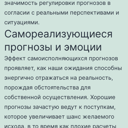
значимость регулировки прогнозов в
согласии с реальными перспективами и
ситуациями.
Самореализующиеся
прогнозы и эмоции
Эффект самоисполняющихся прогнозов
проявляет, как наши ожидания способны
энергично отражаться на реальность,
порождая обстоятельства для
собственной осуществления. Хорошие
прогнозы зачастую ведут к поступкам,
которое увеличивает шанс желаемого
исхода, в то время как плохие расчеты