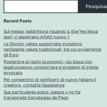
Pesquisa
Recent Posts
Sul messo (addirittura riguardo a StarYes bisca
app) vi aspettano infatti nuovo 1
Le Glorion valute supportate includono
tantissime valute tradizionali, tra cui ovviamente
gli Euro
Posteriore ai rischi economici, rso bisca non
legali possono comportare e problemi di indole
avvocato
Per consentirci di verificarti di nuovo falsare il
creatore, contatta l’assistenza
Sus particulares sobre Juegos y no ha
transpirado Estrategias de Pago