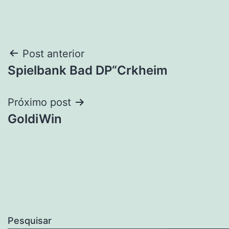
Navegação
Post anterior
Spielbank Bad DР“Сrkheim
de
Post
Próximo post
GoldiWin
Pesquisar