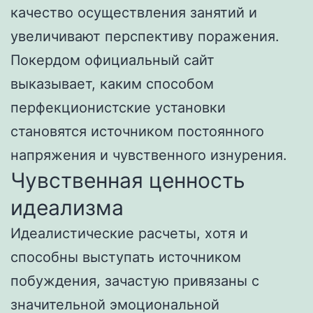
качество осуществления занятий и
увеличивают перспективу поражения.
Покердом официальный сайт
выказывает, каким способом
перфекционистские установки
становятся источником постоянного
напряжения и чувственного изнурения.
Чувственная ценность
идеализма
Идеалистические расчеты, хотя и
способны выступать источником
побуждения, зачастую привязаны с
значительной эмоциональной