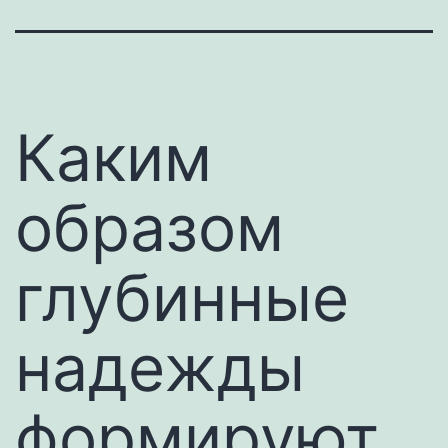
Каким
образом
глубинные
надежды
формируют