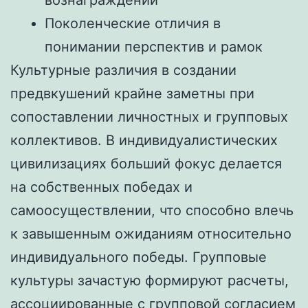
Поколенческие отличия в
понимании перспектив и рамок
Культурные различия в создании
предвкушений крайне заметны при
сопоставлении личностных и групповых
коллективов. В индивидуалистических
цивилизациях больший фокус делается
на собственных победах и
самоосуществлении, что способно влечь
к завышенным ожиданиям относительно
индивидуального победы. Групповые
культуры зачастую формируют расчеты,
ассоциированные с групповой согласием