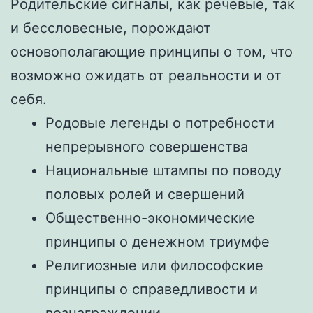
Родительские сигналы, как речевые, так
и бессловесные, порождают
основополагающие принципы о том, что
возможно ожидать от реальности и от
себя.
Родовые легенды о потребности
непрерывного совершенства
Национальные штампы по поводу
половых ролей и свершений
Общественно-экономические
принципы о денежном триумфе
Религиозные или философские
принципы о справедливости и
вознаграждении