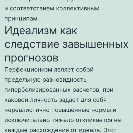
и соответствием коллективным
принципам.
Идеализм как
следствие завышенных
прогнозов
Перфекционизм являет собой
предельную разновидность
гиперболизированных расчетов, при
каковой личность задает для себя
нереалистично повышенные нормы и
исключительно тяжело откликается на
каждые расхождения от идеала. Этот