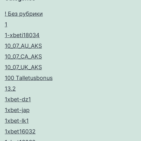
! Без рубрики
1
1-xbeti18034
10_07_AU_AKS
10_07_CA_AKS
10_07_UK_AKS
100 Talletusbonus
13.2
1xbet-dz1
1xbet-jap
1xbet-lk1
1xbet16032