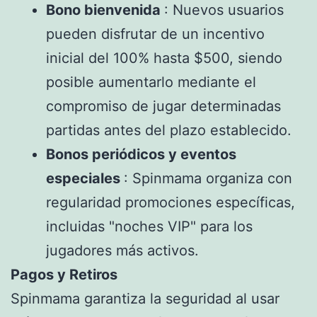
Bono bienvenida
: Nuevos usuarios
pueden disfrutar de un incentivo
inicial del 100% hasta $500, siendo
posible aumentarlo mediante el
compromiso de jugar determinadas
partidas antes del plazo establecido.
Bonos periódicos y eventos
especiales
: Spinmama organiza con
regularidad promociones específicas,
incluidas "noches VIP" para los
jugadores más activos.
Pagos y Retiros
Spinmama garantiza la seguridad al usar