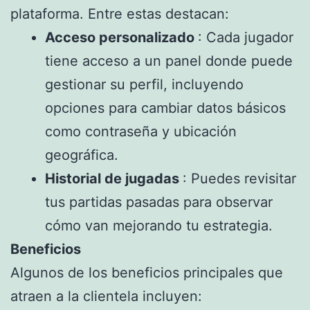
plataforma. Entre estas destacan:
Acceso personalizado
: Cada jugador
tiene acceso a un panel donde puede
gestionar su perfil, incluyendo
opciones para cambiar datos básicos
como contraseña y ubicación
geográfica.
Historial de jugadas
: Puedes revisitar
tus partidas pasadas para observar
cómo van mejorando tu estrategia.
Beneficios
Algunos de los beneficios principales que
atraen a la clientela incluyen: