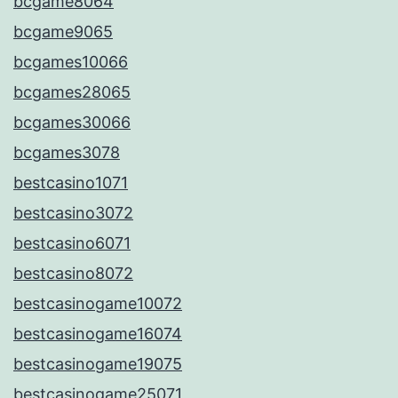
bcgame8064
bcgame9065
bcgames10066
bcgames28065
bcgames30066
bcgames3078
bestcasino1071
bestcasino3072
bestcasino6071
bestcasino8072
bestcasinogame10072
bestcasinogame16074
bestcasinogame19075
bestcasinogame25071