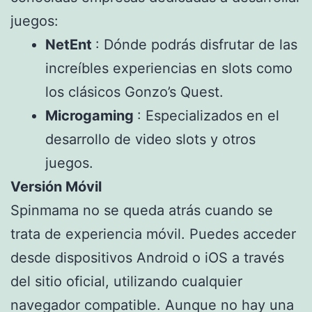
juegos:
NetEnt
: Dónde podrás disfrutar de las
increíbles experiencias en slots como
los clásicos Gonzo’s Quest.
Microgaming
: Especializados en el
desarrollo de video slots y otros
juegos.
Versión Móvil
Spinmama no se queda atrás cuando se
trata de experiencia móvil. Puedes acceder
desde dispositivos Android o iOS a través
del sitio oficial, utilizando cualquier
navegador compatible. Aunque no hay una