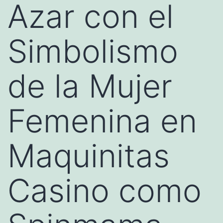
Azar con el
Simbolismo
de la Mujer
Femenina en
Maquinitas
Casino como