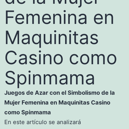
Femenina en
Maquinitas
Casino como
Spinmama
Juegos de Azar con el Simbolismo de la
Mujer Femenina en Maquinitas Casino
como Spinmama
En este artículo se analizará