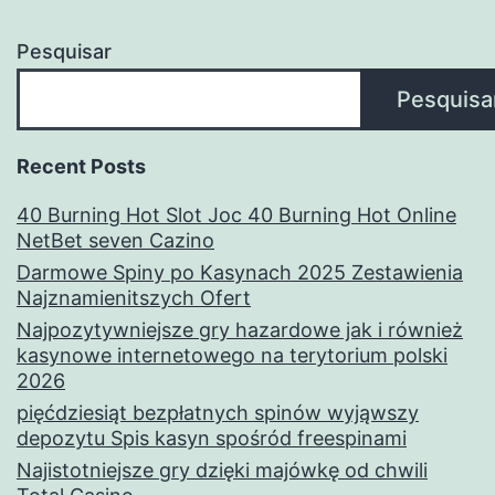
Pesquisar
Pesquisa
Recent Posts
40 Burning Hot Slot Joc 40 Burning Hot Online
NetBet seven Cazino
Darmowe Spiny po Kasynach 2025 Zestawienia
Najznamienitszych Ofert
Najpozytywniejsze gry hazardowe jak i również
kasynowe internetowego na terytorium polski
2026
pięćdziesiąt bezpłatnych spinów wyjąwszy
depozytu Spis kasyn spośród freespinami
Najistotniejsze gry dzięki majówkę od chwili