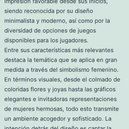
impresión favorable desde sus inicios,
siendo reconocida por su diseño
minimalista y moderno, así como por la
diversidad de opciones de juegos
disponibles para los jugadores.
Entre sus características más relevantes
destaca la temática que se aplica en gran
medida a través del simbolismo femenino.
En términos visuales, desde el colmado de
coloridas flores y joyas hasta las gráficos
elegantes e invitadoras representaciones
de mujeres hermosas, todo esto transmite
un ambiente acogedor y sofisticado. La
intención detrás del diseño es captar la