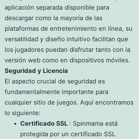
aplicación separada disponible para
descargar como la mayoría de las
plataformas de entretenimiento en línea, su
versatilidad y diseño intuitivo facilitan que
los jugadores puedan disfrutar tanto con la
versión web como en dispositivos móviles.
Seguridad y Licencia
El aspecto crucial de seguridad es
fundamentalmente importante para
cualquier sitio de juegos. Aquí encontramos
lo siguiente:
Certificado SSL
: Spinmama está
protegida por un certificado SSL