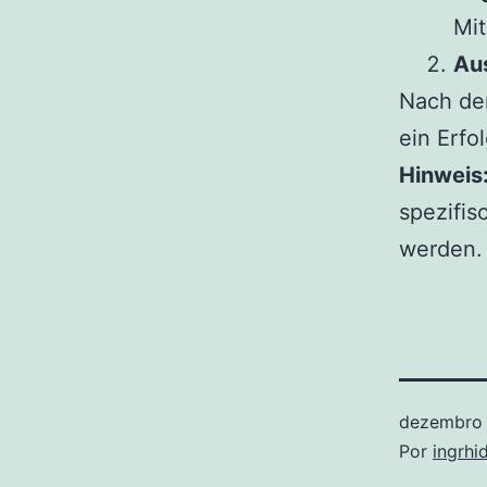
Mit
Au
Nach der
ein Erfo
Hinweis
spezifi
werden.
dezembro 
Por
ingrhi