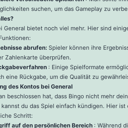
lichkeiten suchen, um das Gameplay zu verbe
alles?
i General bietet noch viel mehr. Hier sind einig
Funktionen:
gebnisse abrufen:
Spieler können ihre Ergebnis
er Zahlenkarte überprüfen.
ckgabeverfahren
: Einige Spielformate ermögl
h eine Rückgabe, um die Qualität zu gewährlei
ng des Kontos bei General
 beschlossen hat, dass Bingo nicht mehr dein
, kannst du das Spiel einfach kündigen. Hier ist
iche Schritt:
riff auf den persönlichen Bereich
: Während d