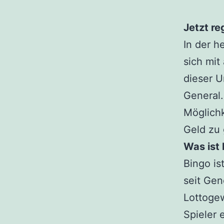
Jetzt re
In der h
sich mit
dieser U
General.
Möglich
Geld zu
Was ist
Bingo is
seit Gen
Lottogew
Spieler 