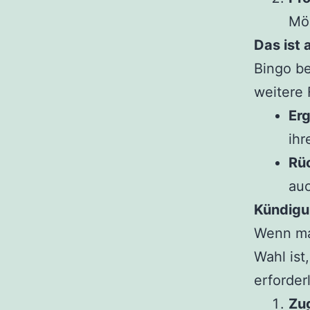
Mög
Das ist 
Bingo be
weitere 
Er
ihr
Rü
auc
Kündigu
Wenn man
Wahl ist
erforderl
Zug