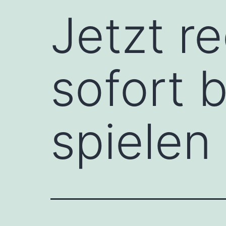
Jetzt re
sofort 
spielen