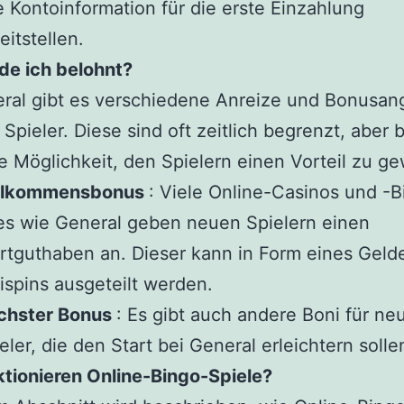
e Kontoinformation für die erste Einzahlung
eitstellen.
de ich belohnt?
eral gibt es verschiedene Anreize und Bonusan
 Spieler. Diese sind oft zeitlich begrenzt, aber 
e Möglichkeit, den Spielern einen Vorteil zu g
llkommensbonus
: Viele Online-Casinos und -B
es wie General geben neuen Spielern einen
rtguthaben an. Dieser kann in Form eines Geld
ispins ausgeteilt werden.
chster Bonus
: Es gibt auch andere Boni für ne
eler, die den Start bei General erleichtern solle
tionieren Online-Bingo-Spiele?