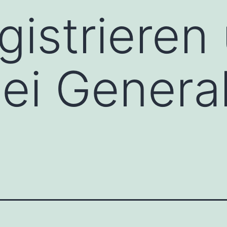
gistrieren
bei Genera