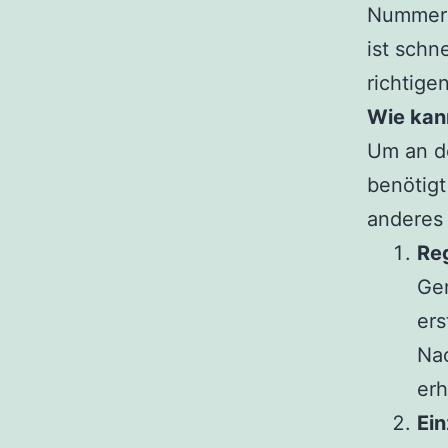
Nummern 
ist schne
richtige
Wie kann
Um an d
benötigt
anderes 
Re
Gen
ers
Nac
erh
Ei