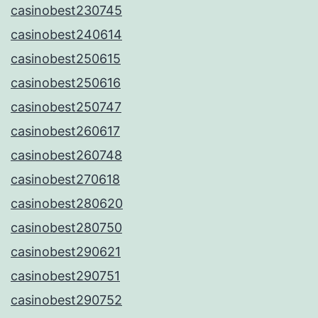
casinobest230745
casinobest240614
casinobest250615
casinobest250616
casinobest250747
casinobest260617
casinobest260748
casinobest270618
casinobest280620
casinobest280750
casinobest290621
casinobest290751
casinobest290752