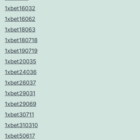
1xbet16032
1xbet16062
1xbet18063
1xbet180718
1xbet190719
1xbet20035
1xbet24036
1xbet26037
1xbet29031
1xbet29069
1xbet30711
1xbet310310
1xbet50617