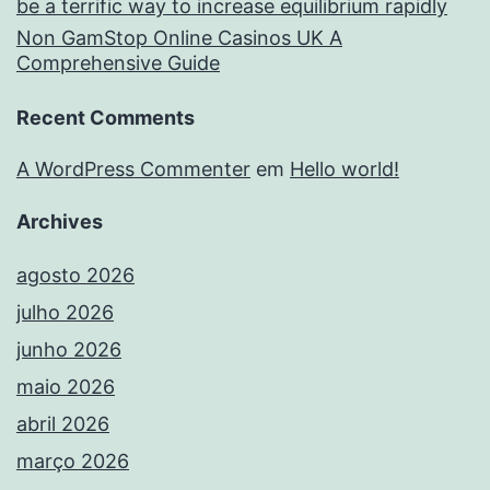
be a terrific way to increase equilibrium rapidly
Non GamStop Online Casinos UK A
Comprehensive Guide
Recent Comments
A WordPress Commenter
em
Hello world!
Archives
agosto 2026
julho 2026
junho 2026
maio 2026
abril 2026
março 2026