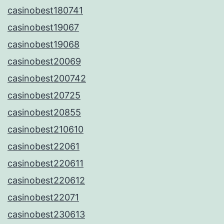
casinobest180741
casinobest19067
casinobest19068
casinobest20069
casinobest200742
casinobest20725
casinobest20855
casinobest210610
casinobest22061
casinobest220611
casinobest220612
casinobest22071
casinobest230613