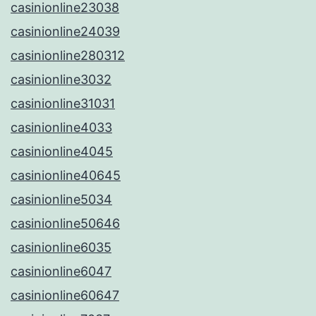
casinionline23038
casinionline24039
casinionline280312
casinionline3032
casinionline31031
casinionline4033
casinionline4045
casinionline40645
casinionline5034
casinionline50646
casinionline6035
casinionline6047
casinionline60647