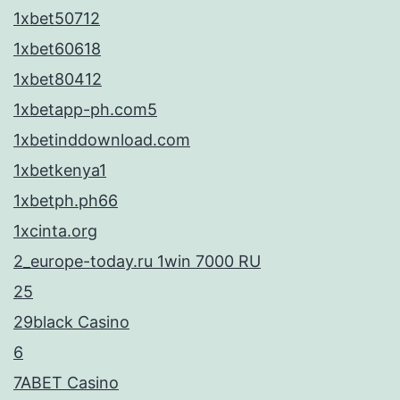
1xbet50712
1xbet60618
1xbet80412
1xbetapp-ph.com5
1xbetinddownload.com
1xbetkenya1
1xbetph.ph66
1xcinta.org
2_europe-today.ru 1win 7000 RU
25
29black Casino
6
7ABET Casino