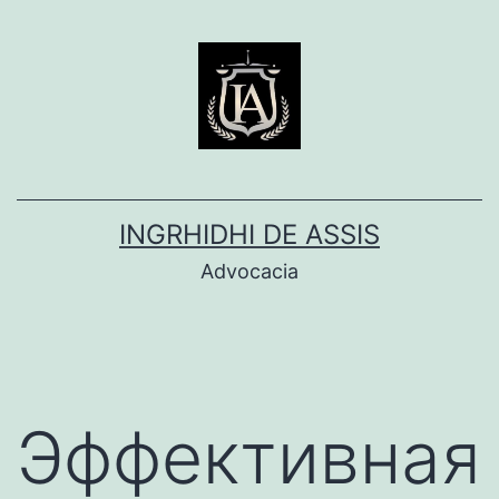
Pular
para
o
conteúdo
INGRHIDHI DE ASSIS
Advocacia
Эффективная