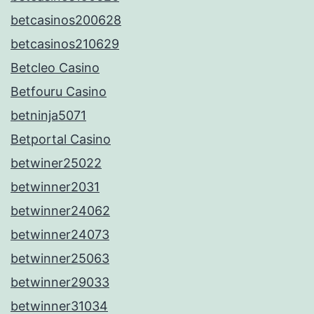
betcasinos200628
betcasinos210629
Betcleo Casino
Betfouru Casino
betninja5071
Betportal Casino
betwiner25022
betwinner2031
betwinner24062
betwinner24073
betwinner25063
betwinner29033
betwinner31034