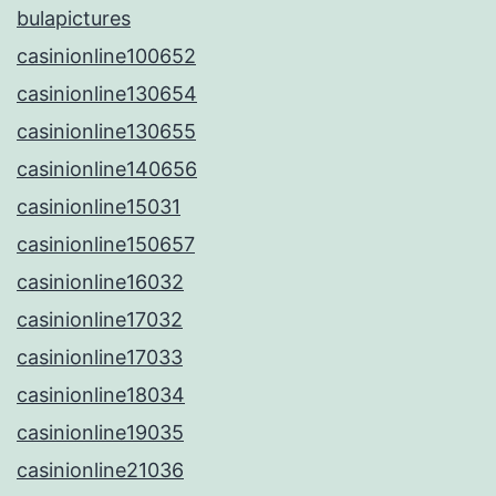
bulapictures
casinionline100652
casinionline130654
casinionline130655
casinionline140656
casinionline15031
casinionline150657
casinionline16032
casinionline17032
casinionline17033
casinionline18034
casinionline19035
casinionline21036