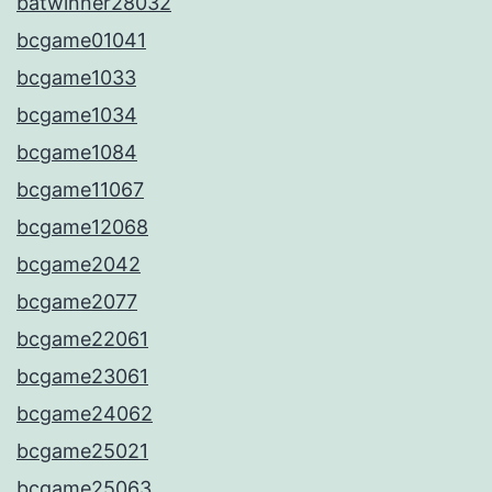
batwinner28032
bcgame01041
bcgame1033
bcgame1034
bcgame1084
bcgame11067
bcgame12068
bcgame2042
bcgame2077
bcgame22061
bcgame23061
bcgame24062
bcgame25021
bcgame25063