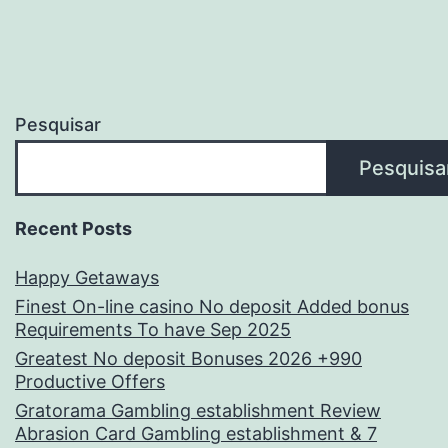
Pesquisar
Pesquisa
Recent Posts
Happy Getaways
Finest On-line casino No deposit Added bonus
Requirements To have Sep 2025
Greatest No deposit Bonuses 2026 +990
Productive Offers
Gratorama Gambling establishment Review
Abrasion Card Gambling establishment & 7