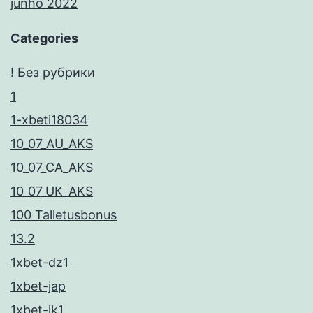
junho 2022
Categories
! Без рубрики
1
1-xbeti18034
10_07_AU_AKS
10_07_CA_AKS
10_07_UK_AKS
100 Talletusbonus
13.2
1xbet-dz1
1xbet-jap
1xbet-lk1