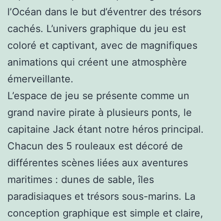
l’Océan dans le but d’éventrer des trésors
cachés. L’univers graphique du jeu est
coloré et captivant, avec de magnifiques
animations qui créent une atmosphère
émerveillante.
L’espace de jeu se présente comme un
grand navire pirate à plusieurs ponts, le
capitaine Jack étant notre héros principal.
Chacun des 5 rouleaux est décoré de
différentes scènes liées aux aventures
maritimes : dunes de sable, îles
paradisiaques et trésors sous-marins. La
conception graphique est simple et claire,