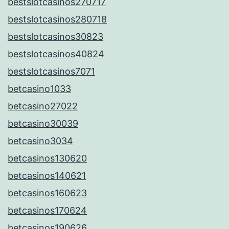
bestslotcasinos270717
bestslotcasinos280718
bestslotcasinos30823
bestslotcasinos40824
bestslotcasinos7071
betcasino1033
betcasino27022
betcasino30039
betcasino3034
betcasinos130620
betcasinos140621
betcasinos160623
betcasinos170624
betcasinos190626