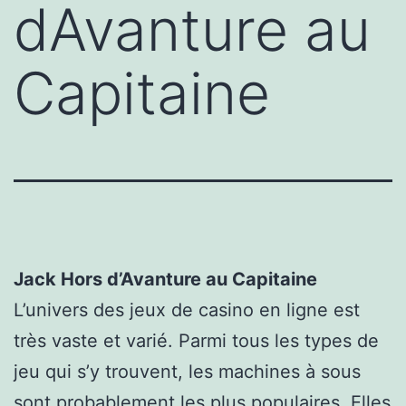
dAvanture au
Capitaine
Jack Hors d’Avanture au Capitaine
L’univers des jeux de casino en ligne est
très vaste et varié. Parmi tous les types de
jeu qui s’y trouvent, les machines à sous
sont probablement les plus populaires. Elles