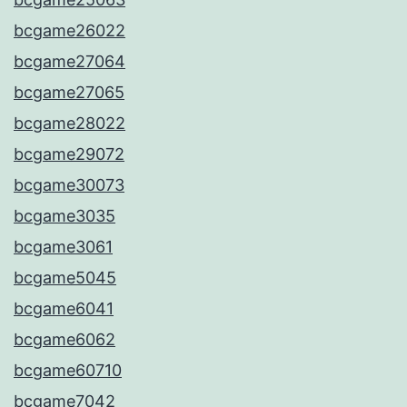
bcgame26022
bcgame27064
bcgame27065
bcgame28022
bcgame29072
bcgame30073
bcgame3035
bcgame3061
bcgame5045
bcgame6041
bcgame6062
bcgame60710
bcgame7042