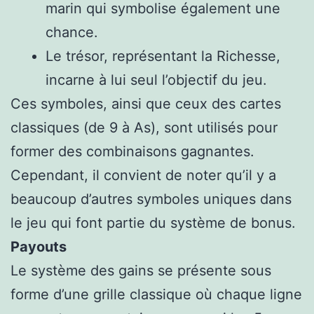
marin qui symbolise également une
chance.
Le trésor, représentant la Richesse,
incarne à lui seul l’objectif du jeu.
Ces symboles, ainsi que ceux des cartes
classiques (de 9 à As), sont utilisés pour
former des combinaisons gagnantes.
Cependant, il convient de noter qu’il y a
beaucoup d’autres symboles uniques dans
le jeu qui font partie du système de bonus.
Payouts
Le système des gains se présente sous
forme d’une grille classique où chaque ligne