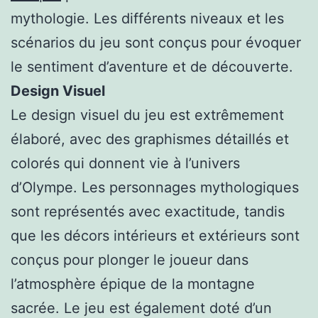
mythologie. Les différents niveaux et les
scénarios du jeu sont conçus pour évoquer
le sentiment d’aventure et de découverte.
Design Visuel
Le design visuel du jeu est extrêmement
élaboré, avec des graphismes détaillés et
colorés qui donnent vie à l’univers
d’Olympe. Les personnages mythologiques
sont représentés avec exactitude, tandis
que les décors intérieurs et extérieurs sont
conçus pour plonger le joueur dans
l’atmosphère épique de la montagne
sacrée. Le jeu est également doté d’un