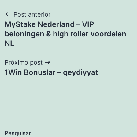
Navegação
Post anterior
MyStake Nederland – VIP
de
beloningen & high roller voordelen
Post
NL
Próximo post
1Win Bonuslar – qeydiyyat
Pesquisar