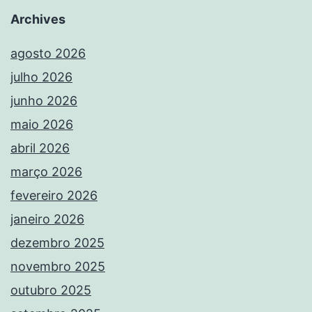
Archives
agosto 2026
julho 2026
junho 2026
maio 2026
abril 2026
março 2026
fevereiro 2026
janeiro 2026
dezembro 2025
novembro 2025
outubro 2025