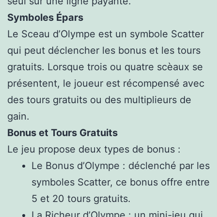
seul sur une ligne payante.
Symboles Épars
Le Sceau d’Olympe est un symbole Scatter
qui peut déclencher les bonus et les tours
gratuits. Lorsque trois ou quatre scèaux se
présentent, le joueur est récompensé avec
des tours gratuits ou des multiplieurs de
gain.
Bonus et Tours Gratuits
Le jeu propose deux types de bonus :
Le Bonus d’Olympe : déclenché par les
symboles Scatter, ce bonus offre entre
5 et 20 tours gratuits.
La Richeur d’Olympe : un mini-jeu qui