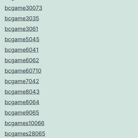
bcgame30073
bcgame3035
bcgame3061
bcgame5045
bcgame6041
bcgame6062
bcgame60710
bcgame7042
bcgame8043
bcgame8064
bcgame9065
bcgames10066
bcgames28065