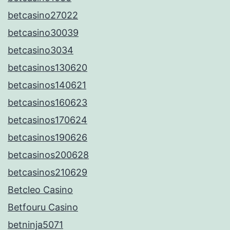
betcasino27022
betcasino30039
betcasino3034
betcasinos130620
betcasinos140621
betcasinos160623
betcasinos170624
betcasinos190626
betcasinos200628
betcasinos210629
Betcleo Casino
Betfouru Casino
betninja5071