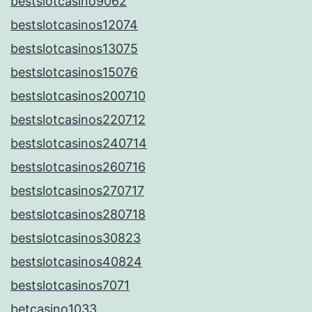
bestslotcasino9062
bestslotcasinos12074
bestslotcasinos13075
bestslotcasinos15076
bestslotcasinos200710
bestslotcasinos220712
bestslotcasinos240714
bestslotcasinos260716
bestslotcasinos270717
bestslotcasinos280718
bestslotcasinos30823
bestslotcasinos40824
bestslotcasinos7071
betcasino1033