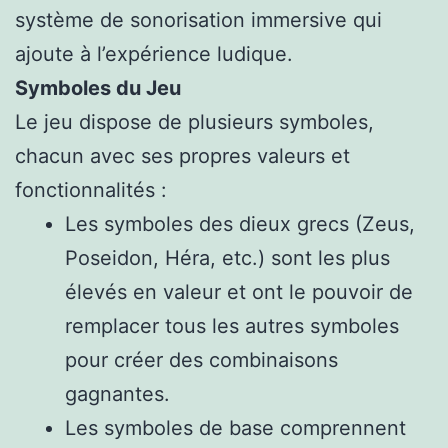
système de sonorisation immersive qui
ajoute à l’expérience ludique.
Symboles du Jeu
Le jeu dispose de plusieurs symboles,
chacun avec ses propres valeurs et
fonctionnalités :
Les symboles des dieux grecs (Zeus,
Poseidon, Héra, etc.) sont les plus
élevés en valeur et ont le pouvoir de
remplacer tous les autres symboles
pour créer des combinaisons
gagnantes.
Les symboles de base comprennent