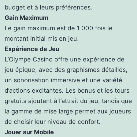
budget et à leurs préférences.
Gain Maximum
Le gain maximum est de 1 000 fois le
montant initial mis en jeu.
Expérience de Jeu
L’Olympe Casino offre une expérience de
jeu épique, avec des graphismes détaillés,
un sonorisation immersive et une variété
d’actions excitantes. Les bonus et les tours
gratuits ajoutent à l’attrait du jeu, tandis que
la gamme de mise large permet aux joueurs
de choisir leur niveau de confort.
Jouer sur Mobile