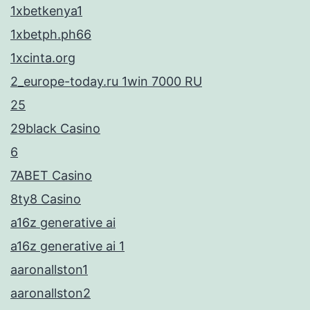
1xbetkenya1
1xbetph.ph66
1xcinta.org
2_europe-today.ru 1win 7000 RU
25
29black Casino
6
7ABET Casino
8ty8 Casino
a16z generative ai
a16z generative ai 1
aaronallston1
aaronallston2