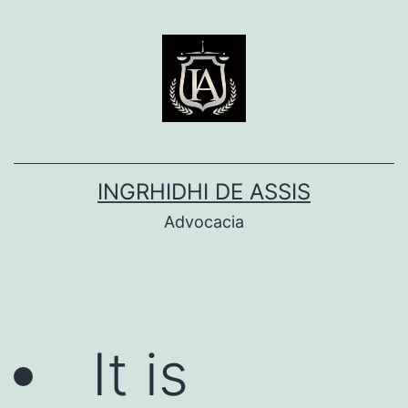
Pular
para
o
conteúdo
INGRHIDHI DE ASSIS
Advocacia
It is