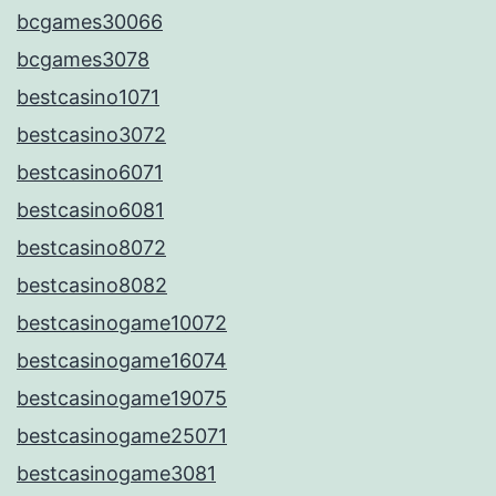
bcgames30066
bcgames3078
bestcasino1071
bestcasino3072
bestcasino6071
bestcasino6081
bestcasino8072
bestcasino8082
bestcasinogame10072
bestcasinogame16074
bestcasinogame19075
bestcasinogame25071
bestcasinogame3081